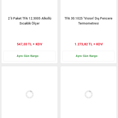
2´li Paket TFA 12.3005 Alkollü
TFA 30.1025 'Vision' Dış Pencere
Sıcaklık Ölçer
Termometresi
547,03 TL + KDV
1.273,82 TL + KDV
Aynı Gün Kargo
Aynı Gün Kargo