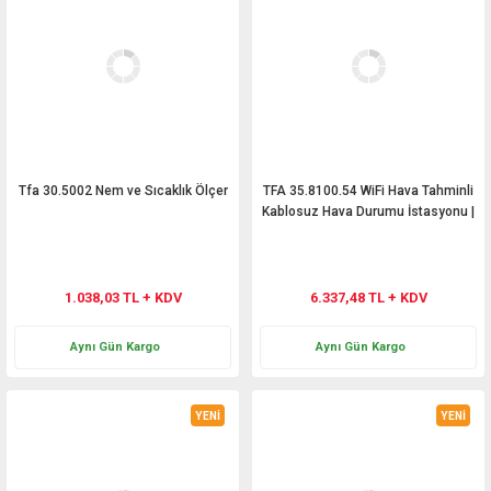
Tfa 30.5002 Nem ve Sıcaklık Ölçer
TFA 35.8100.54 WiFi Hava Tahminli
Kablosuz Hava Durumu İstasyonu |
ID-02
1.038,03 TL + KDV
6.337,48 TL + KDV
Aynı Gün Kargo
Aynı Gün Kargo
YENİ
YENİ