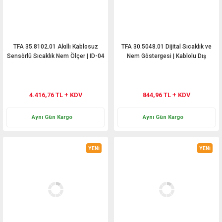
TFA 35.8102.01 Akıllı Kablosuz
TFA 30.5048.01 Dijital Sıcaklık ve
Sensörlü Sıcaklık Nem Ölçer | ID-04
Nem Göstergesi | Kablolu Dış
Sıcaklık Sensörlü
4.416,76 TL + KDV
844,96 TL + KDV
Aynı Gün Kargo
Aynı Gün Kargo
YENİ
YENİ