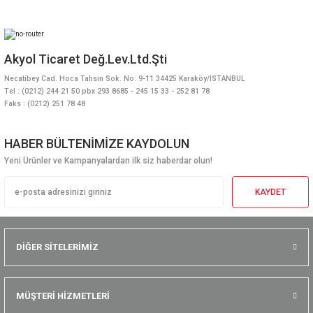
Akyol Ticaret Değ.Lev.Ltd.Şti
Necatibey Cad. Hoca Tahsin Sok. No: 9-11 34425 Karaköy/İSTANBUL
Tel : (0212) 244 21 50 pbx 293 8685 - 245 15 33 - 252 81 78
Faks : (0212) 251 78 48
HABER BÜLTENİMİZE KAYDOLUN
Yeni Ürünler ve Kampanyalardan ilk siz haberdar olun!
KAYDET
DİĞER SİTELERİMİZ
MÜŞTERİ HİZMETLERİ