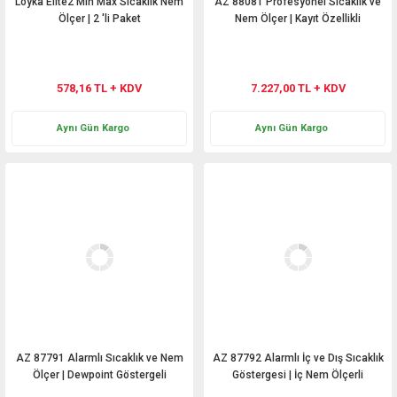
Loyka Elite2 Min Max Sıcaklık Nem
AZ 88081 Profesyonel Sıcaklık ve
Ölçer | 2 'li Paket
Nem Ölçer | Kayıt Özellikli
578,16 TL + KDV
7.227,00 TL + KDV
Aynı Gün Kargo
Aynı Gün Kargo
AZ 87791 Alarmlı Sıcaklık ve Nem
AZ 87792 Alarmlı İç ve Dış Sıcaklık
Ölçer | Dewpoint Göstergeli
Göstergesi | İç Nem Ölçerli