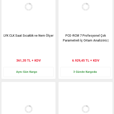
LYK CLK Saat Sıcaklık ve Nem Ölçer
PCE-RCM 7 Profesyonel Çok
Parametreli İç Ortam Analizörü |
PM1, PM2.5, PM10, CO₂, HCHO,
TVOC Ölçüm
361,35 TL + KDV
6.929,45 TL + KDV
Aynı Gün Kargo
3 Günde Kargoda