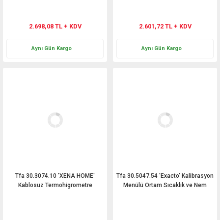
2.698,08 TL + KDV
2.601,72 TL + KDV
Aynı Gün Kargo
Aynı Gün Kargo
Tfa 30.3074.10 'XENA HOME'
Tfa 30.5047.54 'Exacto' Kalibrasyon
Kablosuz Termohigrometre
Menülü Ortam Sıcaklık ve Nem
Ölçer