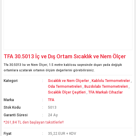
TFA 30.5013 İç ve Dış Ortam Sıcaklık ve Nem Ölçer
Tfa 30.5013 Isı ve Nem Ölçer; 1.5 metre kablosu sayesinde dışarı yada değişik
ortamlara uzatarak ortamın ölçüm değerlerini görebilirsiniz.
Kategori
Sıcaklık ve Nem Ölçerler
,
Kablolu Termometreler
,
Oda Termometreleri
,
Buzdolabı Termometreleri
,
Sıcaklık Ölçer Çeşitleri
,
TFA Markalı Cihazlar
Marka
TFA
Stok Kodu
5013
Garanti Süresi
24 Ay
*261,84 TL den başlayan taksitlerle!!
Fiyat
35,22 EUR + KDV