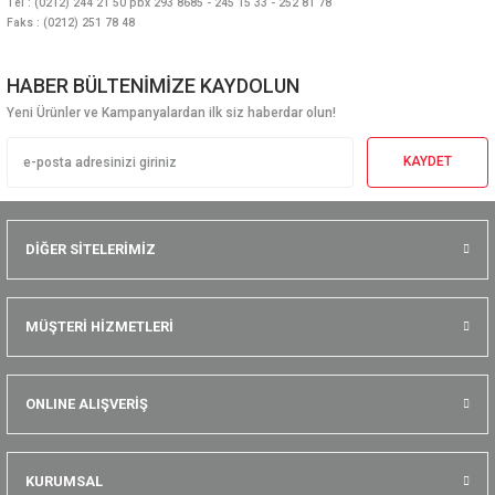
Tel : (0212) 244 21 50 pbx 293 8685 - 245 15 33 - 252 81 78
Faks : (0212) 251 78 48
HABER BÜLTENİMİZE KAYDOLUN
Yeni Ürünler ve Kampanyalardan ilk siz haberdar olun!
KAYDET
DİĞER SİTELERİMİZ
MÜŞTERİ HİZMETLERİ
ONLINE ALIŞVERİŞ
KURUMSAL