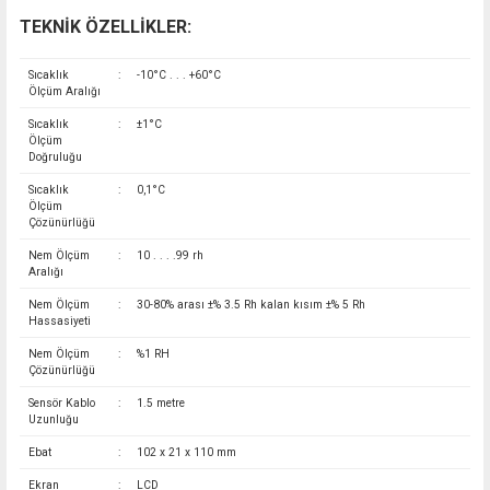
TEKNİK ÖZELLİKLER:
Sıcaklık
:
-10°C . . . +60°C
Ölçüm Aralığı
Sıcaklık
:
±1°C
Ölçüm
Doğruluğu
Sıcaklık
:
0,1°C
Ölçüm
Çözünürlüğü
Nem Ölçüm
:
10 . . . .99 rh
Aralığı
Nem Ölçüm
:
30-80% arası ±% 3.5 Rh kalan kısım ±% 5 Rh
Hassasiyeti
Nem Ölçüm
:
%1 RH
Çözünürlüğü
Sensör Kablo
:
1.5 metre
Uzunluğu
Ebat
:
102 x 21 x 110 mm
Ekran
:
LCD