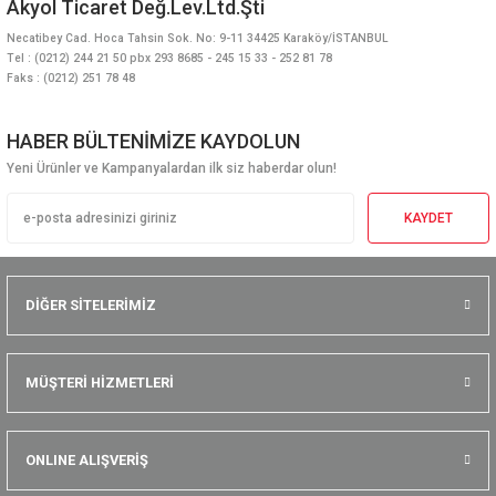
Akyol Ticaret Değ.Lev.Ltd.Şti
Necatibey Cad. Hoca Tahsin Sok. No: 9-11 34425 Karaköy/İSTANBUL
Tel : (0212) 244 21 50 pbx 293 8685 - 245 15 33 - 252 81 78
Faks : (0212) 251 78 48
HABER BÜLTENİMİZE KAYDOLUN
Yeni Ürünler ve Kampanyalardan ilk siz haberdar olun!
KAYDET
DİĞER SİTELERİMİZ
MÜŞTERİ HİZMETLERİ
ONLINE ALIŞVERİŞ