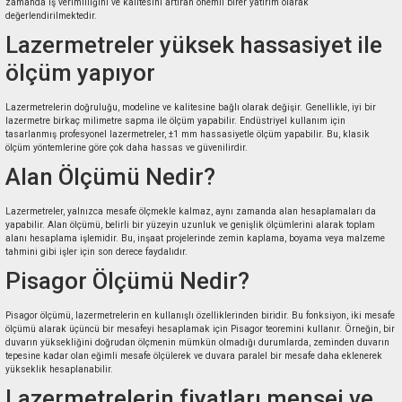
zamanda iş verimliliğini ve kalitesini artıran önemli birer yatırım olarak
değerlendirilmektedir.
Lazermetreler yüksek hassasiyet ile
ölçüm yapıyor
Lazermetrelerin doğruluğu, modeline ve kalitesine bağlı olarak değişir. Genellikle, iyi bir
lazermetre birkaç milimetre sapma ile ölçüm yapabilir. Endüstriyel kullanım için
tasarlanmış profesyonel lazermetreler, ±1 mm hassasiyetle ölçüm yapabilir. Bu, klasik
ölçüm yöntemlerine göre çok daha hassas ve güvenilirdir.
Alan Ölçümü Nedir?
Lazermetreler, yalnızca mesafe ölçmekle kalmaz, aynı zamanda alan hesaplamaları da
yapabilir. Alan ölçümü, belirli bir yüzeyin uzunluk ve genişlik ölçümlerini alarak toplam
alanı hesaplama işlemidir. Bu, inşaat projelerinde zemin kaplama, boyama veya malzeme
tahmini gibi işler için son derece faydalıdır.
Pisagor Ölçümü Nedir?
Pisagor ölçümü, lazermetrelerin en kullanışlı özelliklerinden biridir. Bu fonksiyon, iki mesafe
ölçümü alarak üçüncü bir mesafeyi hesaplamak için Pisagor teoremini kullanır. Örneğin, bir
duvarın yüksekliğini doğrudan ölçmenin mümkün olmadığı durumlarda, zeminden duvarın
tepesine kadar olan eğimli mesafe ölçülerek ve duvara paralel bir mesafe daha eklenerek
yükseklik hesaplanabilir.
Lazermetrelerin fiyatları menşei ve