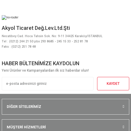
Akyol Ticaret Değ.Lev.Ltd.Şti
Necatibey Cad. Hoca Tahsin Sok. No: 9-11 34425 Karaköy/İSTANBUL
Tel : (0212) 244 21 50 pbx 293 8685 - 245 15 33 - 252 81 78
Faks : (0212) 251 78 48
HABER BÜLTENİMİZE KAYDOLUN
Yeni Ürünler ve Kampanyalardan ilk siz haberdar olun!
KAYDET
DİĞER SİTELERİMİZ
MÜŞTERİ HİZMETLERİ