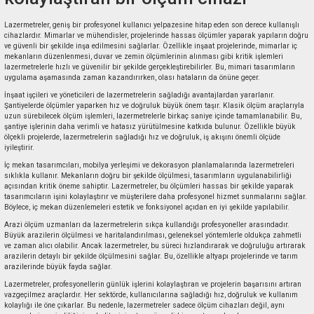
Lazermetreler, geniş bir profesyonel kullanıcı yelpazesine hitap eden son derece kullanışlı
cihazlardır. Mimarlar ve mühendisler, projelerinde hassas ölçümler yaparak yapıların doğru
ve güvenli bir şekilde inşa edilmesini sağlarlar. Özellikle inşaat projelerinde, mimarlar iç
mekanların düzenlenmesi, duvar ve zemin ölçümlerinin alınması gibi kritik işlemleri
lazermetrelerle hızlı ve güvenilir bir şekilde gerçekleştirebilirler. Bu, mimari tasarımların
uygulama aşamasında zaman kazandırırken, olası hataların da önüne geçer.
İnşaat işçileri ve yöneticileri de lazermetrelerin sağladığı avantajlardan yararlanır.
Şantiyelerde ölçümler yaparken hız ve doğruluk büyük önem taşır. Klasik ölçüm araçlarıyla
uzun sürebilecek ölçüm işlemleri, lazermetrelerle birkaç saniye içinde tamamlanabilir. Bu,
şantiye işlerinin daha verimli ve hatasız yürütülmesine katkıda bulunur. Özellikle büyük
ölçekli projelerde, lazermetrelerin sağladığı hız ve doğruluk, iş akışını önemli ölçüde
iyileştirir.
İç mekan tasarımcıları, mobilya yerleşimi ve dekorasyon planlamalarında lazermetreleri
sıklıkla kullanır. Mekanların doğru bir şekilde ölçülmesi, tasarımların uygulanabilirliği
açısından kritik öneme sahiptir. Lazermetreler, bu ölçümleri hassas bir şekilde yaparak
tasarımcıların işini kolaylaştırır ve müşterilere daha profesyonel hizmet sunmalarını sağlar.
Böylece, iç mekan düzenlemeleri estetik ve fonksiyonel açıdan en iyi şekilde yapılabilir.
Arazi ölçüm uzmanları da lazermetrelerin sıkça kullandığı profesyoneller arasındadır.
Büyük arazilerin ölçülmesi ve haritalandırılması, geleneksel yöntemlerle oldukça zahmetli
ve zaman alıcı olabilir. Ancak lazermetreler, bu süreci hızlandırarak ve doğruluğu artırarak
arazilerin detaylı bir şekilde ölçülmesini sağlar. Bu, özellikle altyapı projelerinde ve tarım
arazilerinde büyük fayda sağlar.
Lazermetreler, profesyonellerin günlük işlerini kolaylaştıran ve projelerin başarısını artıran
vazgeçilmez araçlardır. Her sektörde, kullanıcılarına sağladığı hız, doğruluk ve kullanım
kolaylığı ile öne çıkarlar. Bu nedenle, lazermetreler sadece ölçüm cihazları değil, aynı