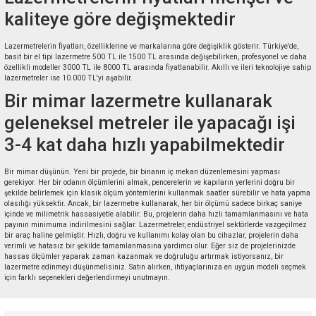
kaliteye göre değişmektedir
Lazermetrelerin fiyatları, özelliklerine ve markalarına göre değişiklik gösterir. Türkiye'de,
basit bir el tipi lazermetre 500 TL ile 1500 TL arasında değişebilirken, profesyonel ve daha
özellikli modeller 3000 TL ile 8000 TL arasında fiyatlanabilir. Akıllı ve ileri teknolojiye sahip
lazermetreler ise 10.000 TL'yi aşabilir.
Bir mimar lazermetre kullanarak
geleneksel metreler ile yapacağı işi
3-4 kat daha hızlı yapabilmektedir
Bir mimar düşünün. Yeni bir projede, bir binanın iç mekan düzenlemesini yapması
gerekiyor. Her bir odanın ölçümlerini almak, pencerelerin ve kapıların yerlerini doğru bir
şekilde belirlemek için klasik ölçüm yöntemlerini kullanmak saatler sürebilir ve hata yapma
olasılığı yüksektir. Ancak, bir lazermetre kullanarak, her bir ölçümü sadece birkaç saniye
içinde ve milimetrik hassasiyetle alabilir. Bu, projelerin daha hızlı tamamlanmasını ve hata
payının minimuma indirilmesini sağlar. Lazermetreler, endüstriyel sektörlerde vazgeçilmez
bir araç haline gelmiştir. Hızlı, doğru ve kullanımı kolay olan bu cihazlar, projelerin daha
verimli ve hatasız bir şekilde tamamlanmasına yardımcı olur. Eğer siz de projelerinizde
hassas ölçümler yaparak zaman kazanmak ve doğruluğu artırmak istiyorsanız, bir
lazermetre edinmeyi düşünmelisiniz. Satın alırken, ihtiyaçlarınıza en uygun modeli seçmek
için farklı seçenekleri değerlendirmeyi unutmayın.