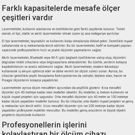
Farklı kapasitelerde mesafe ölçer
çeşitleri vardır
Lazermetreler, kullanım alanlarına ve özelliklerine göre farklı çeşitlerde bulunur. Temel
olarak, el tipi, statik ve akıllı lazermetreler olmak üzere üç ana kategoriye ayrılırlar.
El tipi lazermetreler, taşınabilir ve kullanımı kolay olmalarıyla dikkat çeker. Genellikle inşaat
sahalarında ve iç mekanlarda tercih edilirler. Bu tür lazermetreler, hafif ve kompakt yapıları
sayesinde profesyonellerin hızlı ve pratik ölçümler yapmalarını sağlar.
Akıllı lazermetreler, Bluetooth veya Wi-Fi gibi bağlantı özelliklerine sahip olup, ölçümleri
doğrudan mobil cihazlara veya bilgisayarlara aktarabilirler. Bu özellik, verilerin kolayca
kaydedilmesini ve analiz edilmesini sağlar. Akıllı lazermetreler, modern teknolojiyi
kullanarak iş akışını optimize eder ve daha verimli bir ölçüm süreci sunar. Ayrıca, bu
cihazlar genellikle çeşitli hesaplama fonksiyonlarına da sahiptir, böylece alan, hacim ve
Pisagor ölçümlerini kolayca yapabilirler.
Lazermetreler ayrıca ölçüm mesafeleri açısından da çeşitlilik gösterir. Kısa mesafeli
ölçümler için 40 metreye kadar olan modeller idealdir. Bu modeller, iç mekan kullanımı ve
küçük inşaat projeleri için uygundur. Orta mesafeli ölçümler için 60 metre ve 100 metreye
kadar ölçüm yapabilen modeller bulunur. Bu tür cihazlar, orta ölçekli inşaat projeleri ve geniş
iç mekanlar için tercih edilir. Uzun mesafeli ölçümler için ise 200 metreye kadar ölçüm
yapabilen profesyonel modeller mevcuttur. Bu modeller, geniş arazilerin ve büyük ölçekli
projelerin ölçümünde kullanılır.
Profesyonellerin işlerini
kolaylaştıran bir ölçüm cihazı