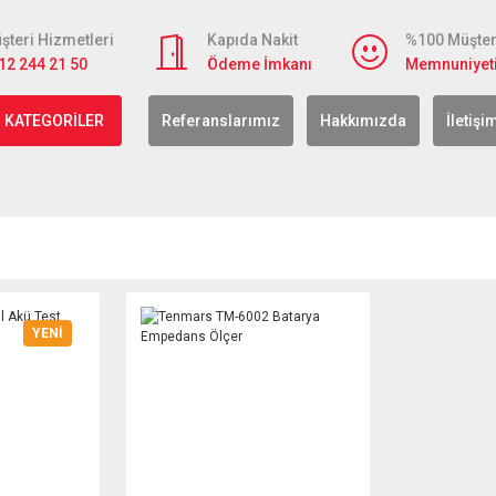
şteri Hizmetleri
Kapıda Nakit
%100 Müşter
12 244 21 50
Ödeme İmkanı
Memnuniyet
 KATEGORİLER
Referanslarımız
Hakkımızda
İletişi
YENİ