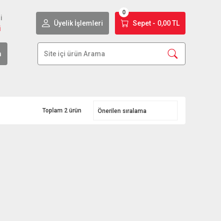
0
i
Üyelik İşlemleri
Sepet -
0,00 TL
i
m
Toplam 2 ürün