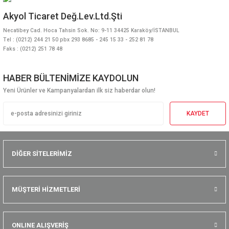
Akyol Ticaret Değ.Lev.Ltd.Şti
Necatibey Cad. Hoca Tahsin Sok. No: 9-11 34425 Karaköy/İSTANBUL
Tel : (0212) 244 21 50 pbx 293 8685 - 245 15 33 - 252 81 78
Faks : (0212) 251 78 48
HABER BÜLTENİMİZE KAYDOLUN
Yeni Ürünler ve Kampanyalardan ilk siz haberdar olun!
KAYDET
DİĞER SİTELERİMİZ
MÜŞTERİ HİZMETLERİ
ONLINE ALIŞVERİŞ