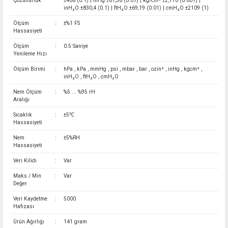
Çözünürlük
±408 (0.1) | inHg ±61,56 (0.01) | kg/cm² ±2,110 (0.001) |
inH₂O ±830,4 (0.1) | ftH₂O ±69,19 (0.01) | cmH₂O ±2109 (1)
Ölçüm
:
±%1 FS
Hassasiyeti
Ölçüm
:
0.5 Saniye
Yenileme Hızı
Ölçüm Birimi
:
hPa , kPa , mmHg , psi , mbar , bar , ozin² , inHg , kgcm² ,
inH₂O , ftH₂O , cmH₂O
Nem Ölçüm
:
%5 ... %95 rH
Aralığı
Sıcaklık
:
±5℃
Hassasiyeti
Nem
:
±5%RH
Hassasiyeti
Veri Kilidi
:
Var
Maks / Min
:
Var
Değer
Veri Kaydetme
:
5000
Hafızası
Ürün Ağırlığı
:
141 gram