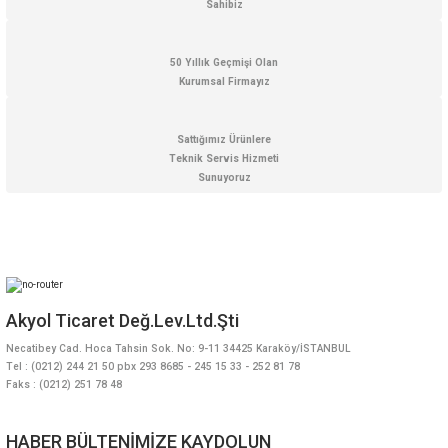
Sahibiz
50 Yıllık Geçmişi Olan
Kurumsal Firmayız
Gönder
Sattığımız Ürünlere
Teknik Servis Hizmeti
Sunuyoruz
Akyol Ticaret Değ.Lev.Ltd.Şti
Necatibey Cad. Hoca Tahsin Sok. No: 9-11 34425 Karaköy/İSTANBUL
Tel : (0212) 244 21 50 pbx 293 8685 - 245 15 33 - 252 81 78
Faks : (0212) 251 78 48
HABER BÜLTENİMİZE KAYDOLUN