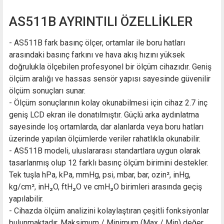
AS511B AYRINTILI ÖZELLİKLER
- AS511B fark basınç ölçer, ortamlar ile boru hatları
arasındaki basınç farkını ve hava akış hızını yüksek
doğrulukla ölçebilen profesyonel bir ölçüm cihazıdır. Geniş
ölçüm aralığı ve hassas sensör yapısı sayesinde güvenilir
ölçüm sonuçları sunar.
- Ölçüm sonuçlarının kolay okunabilmesi için cihaz 2.7 inç
geniş LCD ekran ile donatılmıştır. Güçlü arka aydınlatma
sayesinde loş ortamlarda, dar alanlarda veya boru hatları
üzerinde yapılan ölçümlerde veriler rahatlıkla okunabilir.
- AS511B modeli, uluslararası standartlara uygun olarak
tasarlanmış olup 12 farklı basınç ölçüm birimini destekler.
Tek tuşla hPa, kPa, mmHg, psi, mbar, bar, ozin², inHg,
kg/cm², inH₂O, ftH₂O ve cmH₂O birimleri arasında geçiş
yapılabilir.
- Cihazda ölçüm analizini kolaylaştıran çeşitli fonksiyonlar
bulunmaktadır. Maksimum / Minimum (Max / Min) değer