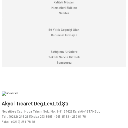
Kaliteli Müşteri
Hizmetleri Ekibine
Sahibiz
50 Yıllık Geçmişi Olan
Kurumsal Firmayız
Sattığımız Ürünlere
Teknik Servis Hizmeti
Sunuyoruz
Akyol Ticaret Değ.Lev.Ltd.Şti
Necatibey Cad. Hoca Tahsin Sok. No: 9-11 34425 Karaköy/İSTANBUL
Tel : (0212) 244 21 50 pbx 293 8685 - 245 15 33 - 252 81 78
Faks : (0212) 251 78 48