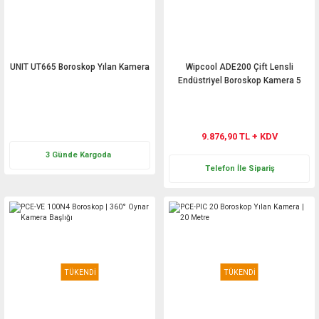
Hediyelik
Termometreler
UNIT UT665 Boroskop Yılan Kamera
Wipcool ADE200 Çift Lensli
PT100 Termometre
Endüstriyel Boroskop Kamera 5
Metre
Teklif Al
9.876,90 TL + KDV
3 Günde Kargoda
Telefon İle Sipariş
TÜKENDİ
TÜKENDİ