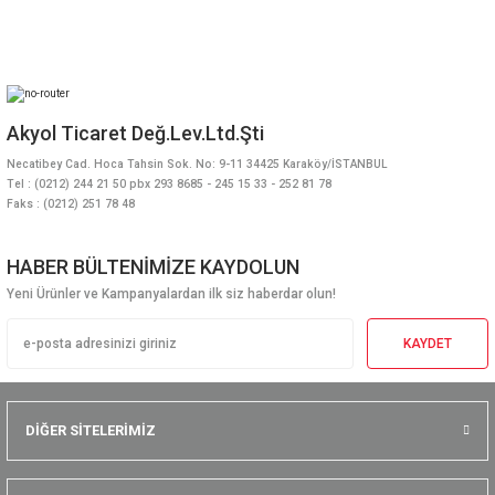
Akyol Ticaret Değ.Lev.Ltd.Şti
Necatibey Cad. Hoca Tahsin Sok. No: 9-11 34425 Karaköy/İSTANBUL
Tel : (0212) 244 21 50 pbx 293 8685 - 245 15 33 - 252 81 78
Faks : (0212) 251 78 48
HABER BÜLTENİMİZE KAYDOLUN
Yeni Ürünler ve Kampanyalardan ilk siz haberdar olun!
KAYDET
DİĞER SİTELERİMİZ