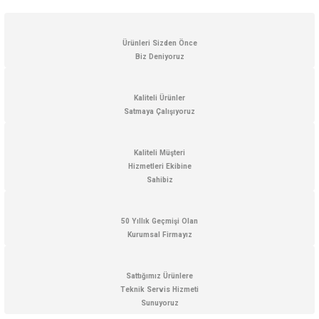
Ürün resmi kalitesiz, bozuk veya görüntülenemiyor.
Ürün açıklamasında eksik bilgiler bulunuyor.
Ürünleri Sizden Önce
Biz Deniyoruz
Ürün bilgilerinde hatalar bulunuyor.
Ürün fiyatı diğer sitelerden daha pahalı.
Kaliteli Ürünler
Bu ürüne benzer farklı alternatifler olmalı.
Satmaya Çalışıyoruz
Kaliteli Müşteri
Hizmetleri Ekibine
Sahibiz
Gönder
50 Yıllık Geçmişi Olan
Kurumsal Firmayız
Sattığımız Ürünlere
Teknik Servis Hizmeti
Sunuyoruz