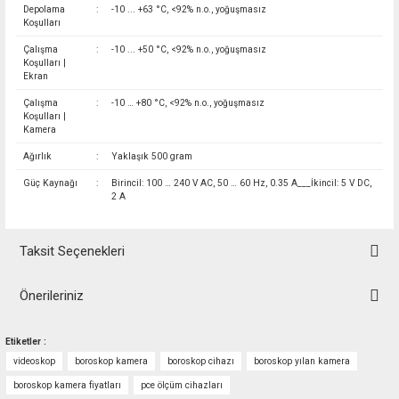
Depolama
:
-10 ... +63 °C, <92% n.o., yoğuşmasız
Koşulları
Çalışma
:
-10 ... +50 °C, <92% n.o., yoğuşmasız
Koşulları |
Ekran
Çalışma
:
-10 … +80 °C, <92% n.o., yoğuşmasız
Koşulları |
Kamera
Ağırlık
:
Yaklaşık 500 gram
Güç Kaynağı
:
Birincil: 100 … 240 V AC, 50 … 60 Hz, 0.35 A___İkincil: 5 V DC,
2 A
Taksit Seçenekleri
Önerileriniz
Bu ürünün fiyat bilgisi, resim, ürün açıklamalarında ve diğer konularda
Etiketler :
yetersiz gördüğünüz noktaları öneri formunu kullanarak tarafımıza
videoskop
boroskop kamera
boroskop cihazı
boroskop yılan kamera
iletebilirsiniz.
Görüş ve önerileriniz için teşekkür ederiz.
boroskop kamera fiyatları
pce ölçüm cihazları