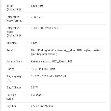
Ekran
:
640 x 480
Çözünürlüğü
Fotoğraf ve
:
JPG / MP4
Video Formatı
Fotoğraf ve
:
960 x 720 | 1280 x 720
Video
Çözünürlüğü
Büyütme
:
5 Kat
Arayüz
:
Mini HDMI (görüntü aktarımı)___Mikro USB bağlantı noktası
(şarj bağlantı noktası)
Koruma Sınıfı
:
Kamera kablosu: IP67__Ekran: IP65
Hafıza
:
16 GB mikro SD kart
Güç Kaynağı
:
1 x 3.7 V 3200 mAh 18650 pil
(Pil)
Güç Tüketimi
:
3.5 W
Çalışma
:
> 3 saat
Süresi
Boyutlar
:
277 x 106 x 92 mm