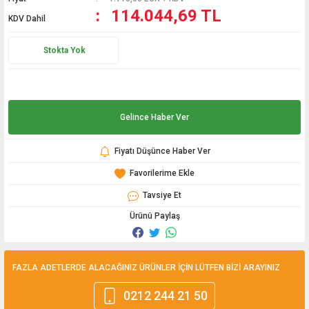
114.044,69 TL
KDV Dahil
Stokta Yok
Gelince Haber Ver
Fiyatı Düşünce Haber Ver
Tavsiye Et
Ürünü Paylaş
FAZLA ADETLERDE ALACAĞINIZ ÜRÜNLER İÇİN LÜTFEN BİZİ ARAYINIZ
0212 244 21 50