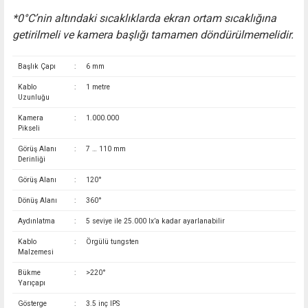
*0°C’nin altındaki sıcaklıklarda ekran ortam sıcaklığına
getirilmeli ve kamera başlığı tamamen döndürülmemelidir.
Başlık Çapı
:
6 mm
Kablo
:
1 metre
Uzunluğu
Kamera
:
1.000.000
Pikseli
Görüş Alanı
:
7 … 110 mm
Derinliği
Görüş Alanı
:
120°
Dönüş Alanı
:
360°
Aydınlatma
:
5 seviye ile 25.000 lx’a kadar ayarlanabilir
Kablo
:
Örgülü tungsten
Malzemesi
Bükme
:
>220°
Yarıçapı
Gösterge
:
3.5 inç IPS