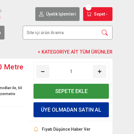
i
Üyelik İşlemleri
Sepet -
i
m
0 Metre
dları ile, 60
SEPETE EKLE
azermetre
ÜYE OLMADAN SATIN AL
Fiyatı Düşünce Haber Ver