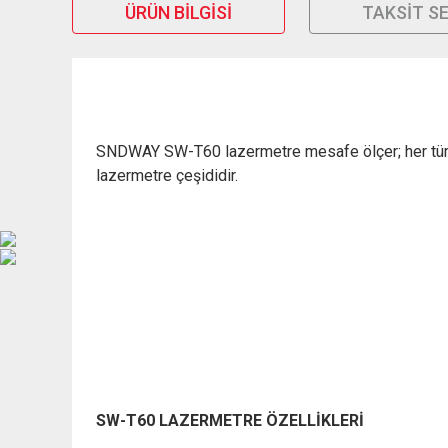
ÜRÜN BILGISI
TAKSIT S
SNDWAY SW-T60 lazermetre mesafe ölçer; her türlü 
lazermetre çeşididir.
S
W-T60 LAZERMETRE ÖZELLİKLERİ