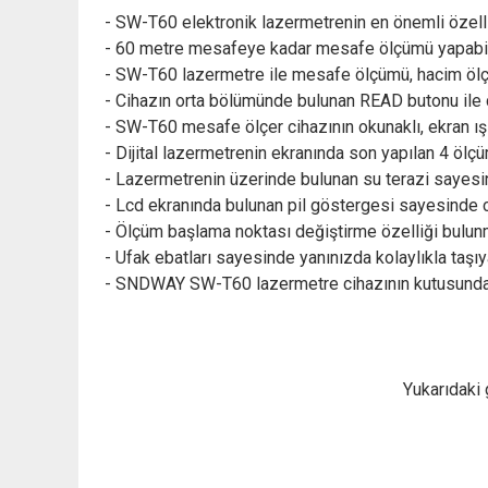
- SW-T60 elektronik lazermetrenin en önemli özelliği
- 60 metre mesafeye kadar mesafe ölçümü yapabi
- SW-T60 lazermetre ile mesafe ölçümü, hacim ölç
- Cihazın orta bölümünde bulunan READ butonu ile ci
- SW-T60 mesafe ölçer cihazının okunaklı, ekran ış
- Dijital lazermetrenin ekranında son yapılan 4 ölçü
- Lazermetrenin üzerinde bulunan su terazi sayesin
- Lcd ekranında bulunan pil göstergesi sayesinde c
- Ölçüm başlama noktası değiştirme özelliği bulunm
- Ufak ebatları sayesinde yanınızda kolaylıkla taşıya
- SNDWAY SW-T60 lazermetre cihazının kutusundan t
Yukarıdaki 