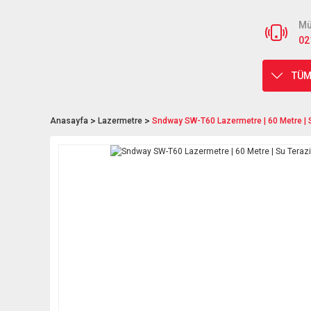
Mü
02
TÜM
Anasayfa
Lazermetre
Sndway SW-T60 Lazermetre | 60 Metre | S