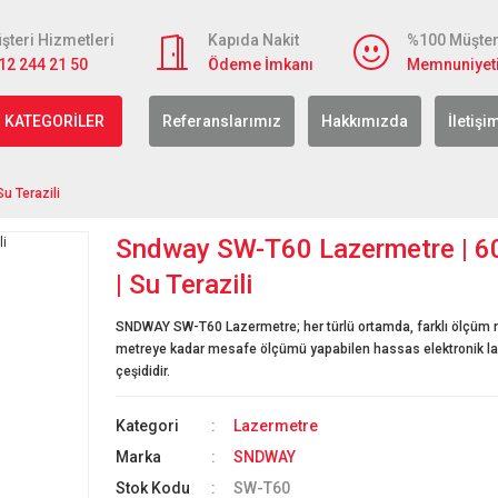
şteri Hizmetleri
Kapıda Nakit
%100 Müşter
12 244 21 50
Ödeme İmkanı
Memnuniyet
 KATEGORİLER
Referanslarımız
Hakkımızda
İletişi
u Terazili
Sndway SW-T60 Lazermetre | 6
| Su Terazili
SNDWAY SW-T60 Lazermetre; her türlü ortamda, farklı ölçüm mo
metreye kadar mesafe ölçümü yapabilen hassas elektronik l
çeşididir.
Kategori
Lazermetre
Marka
SNDWAY
Stok Kodu
SW-T60