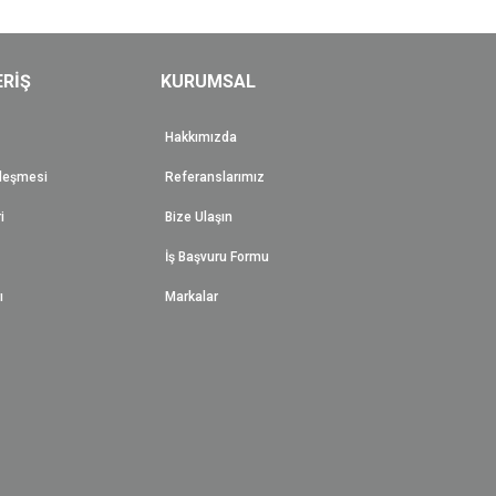
ERİŞ
KURUMSAL
Hakkımızda
zleşmesi
Referanslarımız
i
Bize Ulaşın
İş Başvuru Formu
ı
Markalar