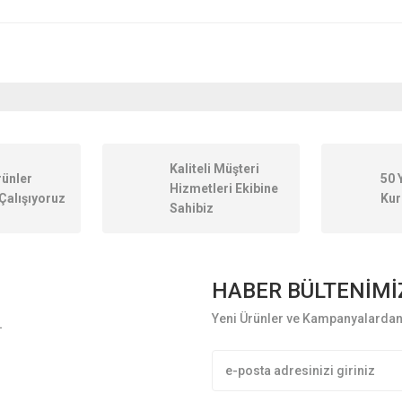
onularda yetersiz gördüğünüz noktaları öneri formunu kullanarak tarafımıza ileteb
Kaliteli Müşteri
rünler
50 
Hizmetleri Ekibine
Çalışıyoruz
Kur
Sahibiz
HABER BÜLTENİMİ
Yeni Ürünler ve Kampanyalardan 
L
Gönder