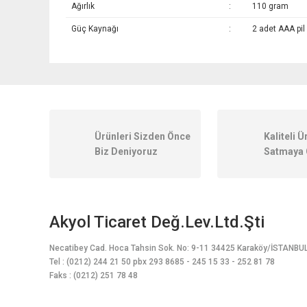
Ağırlık
:
110 gram
Güç Kaynağı
:
2 adet AAA pil
Bu ürünün fiyat bilgisi, resim, ürün açıklamalarında ve diğer k
Görüş ve önerileriniz için teşekkür ederiz.
Ürün resmi kalitesiz, bozuk veya görüntülenemiyor.
Ürünleri Sizden Önce
Kaliteli Ü
Ürün açıklamasında eksik bilgiler bulunuyor.
Biz Deniyoruz
Satmaya 
Ürün bilgilerinde hatalar bulunuyor.
Ürün fiyatı diğer sitelerden daha pahalı.
Bu ürüne benzer farklı alternatifler olmalı.
Akyol Ticaret Değ.Lev.Ltd.Şti
Necatibey Cad. Hoca Tahsin Sok. No: 9-11 34425 Karaköy/İSTANBU
Tel : (0212) 244 21 50 pbx 293 8685 - 245 15 33 - 252 81 78
Faks : (0212) 251 78 48