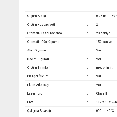
Ölçüm Aralığı
:
0,05 m . . . 60
Ölçüm Hassasiyeti
:
2 mm
Otomatik Lazer Kapama
:
20 saniye
Otomatik Güç Kapama
:
150 saniye
Alan Ölçümü
:
Var
Hacim Ölçümü
:
Var
Ölçüm Birimleri
:
metre, in, ft
Pisagor Ölçümü
:
Var
Ekran Arka Işığı
:
Var
Lazer Türü
:
Class II
Ebat
:
112 x 50 x 2
Çalışma Sıcaklığı
:
0°C . . . 40°C