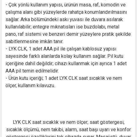
- Çok yönlü kullanım yapısı, ürünün masa, raf, komodin ve
çalışma alanı gibi yüzeylerde rahatça konumlandırılmasını
sağlar. Arka bölümündeki askı yuvası ile duvara asılarak
kullanılabilir; entegre mıknatısları ise buzdolabı, metal
pano, raf sistemi ve benzeri demir yüzeylere pratik şekilde
sabitlenmesine imkân tanır.
- LYK CLK, 1 adet AAA pil ile çalışan kablosuz yapısı
sayesinde farklı alanlarda kolay kullanım sağlar. Pil kutu
içeriğine dahil değildir; cihazı kullanmak için ayrıca 1 adet
AAA pil temin edilmelidir.
- Ürün kutu içeriği; 1 adet LYK CLK saat sıcaklık ve nem
ölçer, kullanım kılavuzu.
LYK CLK saat sıcaklık ve nem ölçer; saat göstergesi,
sıcaklık ölçümü, nem takibi, alarm, saat başı uyarı ve konfor
göstergesi özelliklerini tek cihazda sunar. Masaüstü, duvar