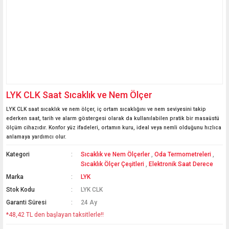
LYK CLK Saat Sıcaklık ve Nem Ölçer
LYK CLK saat sıcaklık ve nem ölçer, iç ortam sıcaklığını ve nem seviyesini takip
ederken saat, tarih ve alarm göstergesi olarak da kullanılabilen pratik bir masaüstü
ölçüm cihazıdır. Konfor yüz ifadeleri, ortamın kuru, ideal veya nemli olduğunu hızlıca
anlamaya yardımcı olur.
Kategori
Sıcaklık ve Nem Ölçerler
,
Oda Termometreleri
,
Sıcaklık Ölçer Çeşitleri
,
Elektronik Saat Derece
Marka
LYK
Stok Kodu
LYK CLK
Garanti Süresi
24 Ay
*48,42 TL den başlayan taksitlerle!!