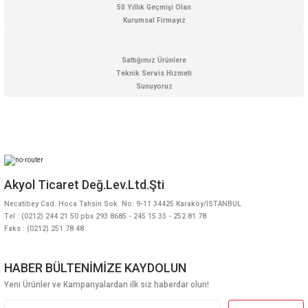
50 Yıllık Geçmişi Olan
Kurumsal Firmayız
Gönder
Sattığımız Ürünlere
Teknik Servis Hizmeti
Sunuyoruz
Akyol Ticaret Değ.Lev.Ltd.Şti
Necatibey Cad. Hoca Tahsin Sok. No: 9-11 34425 Karaköy/İSTANBUL
Tel : (0212) 244 21 50 pbx 293 8685 - 245 15 33 - 252 81 78
Faks : (0212) 251 78 48
HABER BÜLTENİMİZE KAYDOLUN
Yeni Ürünler ve Kampanyalardan ilk siz haberdar olun!