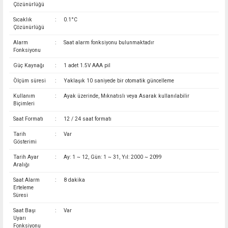
Çözünürlüğü
Sıcaklık
:
0.1°C
Çözünürlüğü
Alarm
:
Saat alarm fonksiyonu bulunmaktadır
Fonksiyonu
Güç Kaynağı
:
1 adet 1.5V AAA pil
Ölçüm süresi
:
Yaklaşık 10 saniyede bir otomatik güncelleme
Kullanım
:
Ayak üzerinde, Mıknatıslı veya Asarak kullanılabilir
Biçimleri
Saat Formatı
:
12 / 24 saat formatı
Tarih
:
Var
Gösterimi
Tarih Ayar
:
Ay: 1 ~ 12, Gün: 1 ~ 31, Yıl: 2000 ~ 2099
Aralığı
Saat Alarm
:
8 dakika
Erteleme
Süresi
Saat Başı
:
Var
Uyarı
Fonksiyonu