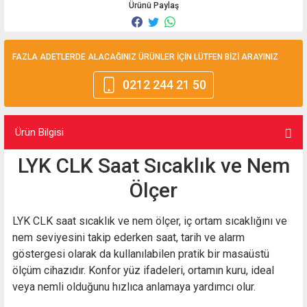
Ürünü Paylaş
FAZLA ADETLERDE ALACAĞINIZ ÜRÜNLER İÇİN LÜTFEN BİZİ ARAYINIZ
0212 244 21 50
Ürün Bilgisi
LYK CLK Saat Sıcaklık ve Nem
Ölçer
LYK CLK saat sıcaklık ve nem ölçer, iç ortam sıcaklığını ve
nem seviyesini takip ederken saat, tarih ve alarm
göstergesi olarak da kullanılabilen pratik bir masaüstü
ölçüm cihazıdır. Konfor yüz ifadeleri, ortamın kuru, ideal
veya nemli olduğunu hızlıca anlamaya yardımcı olur.