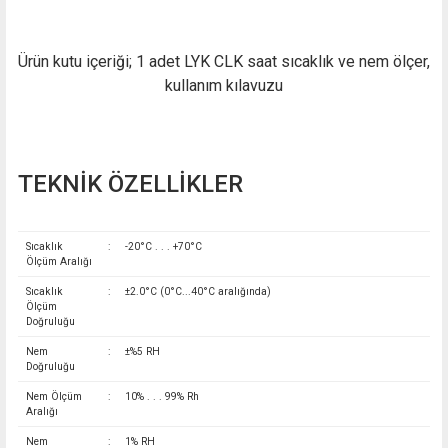
Ürün kutu içeriği; 1 adet LYK CLK saat sıcaklık ve nem ölçer,
kullanım kılavuzu
TEKNİK ÖZELLİKLER
Sıcaklık
:
-20°C . . . +70°C
Ölçüm Aralığı
Sıcaklık
:
±2.0°C (0°C...40°C aralığında)
Ölçüm
Doğruluğu
Nem
:
±%5 RH
Doğruluğu
Nem Ölçüm
:
10% . . . 99% Rh
Aralığı
Nem
:
1% RH