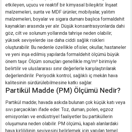
etkileyen, uçucu ve reaktif bir kimyasal bileşiktir. İnşaat
malzemeleri, sunta ve MDF ürünler, mobilyalar, yalıtım
malzemeleri, boyalar ve sigara dumanı başlıca formaldehit
kaynakları arasında yer alır. Düşük konsantrasyonlarda dahi
göz, cilt ve solunum yollarında tahrişe neden olabilir;
yüksek seviyelerde ise daha ciddi sağlık riskleri
oluşturabilir. Bu nedenle özellikle ofisler, okullar, hastaneler
ve yeni inşa edilmiş yapılarda formaldehit ölçümü büyük
önem taşır. Ölçüm sonuçları genellikle mg/m³ birimiyle
belirtilir ve uluslararası sınır değerlerle karşılaştırılarak
değerlendirilir. Periyodik kontrol, sağlıklı iç mekân hava
kalitesinin sürdürülebilmesine katkı sağlar.
Partikül Madde (PM) Ölçümü Nedir?
Partikül madde; havada askıda bulunan çok küçük katı veya
sıvı parçacıkları ifade eder. Toz, duman, polen, egzoz
emisyonları ve endüstriyel faaliyetler bu partiküllerin
oluşumuna neden olabilir. PM ölçümü, kapalı alanlardaki
hava kirliliğinin seviyesini belirlemek için yapılan temel