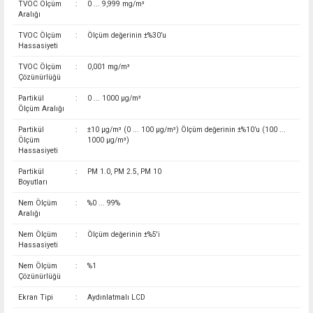
TVOC Ölçüm
:
0 ... 9,999 mg/m³
Aralığı
TVOC Ölçüm
:
Ölçüm değerinin ±%30’u
Hassasiyeti
TVOC Ölçüm
:
0,001 mg/m³
Çözünürlüğü
Partikül
:
0 ... 1000 µg/m³
Ölçüm Aralığı
Partikül
:
±10 µg/m³ (0 ... 100 µg/m³) Ölçüm değerinin ±%10’u (100 ...
Ölçüm
1000 µg/m³)
Hassasiyeti
Partikül
:
PM 1.0, PM 2.5, PM 10
Boyutları
Nem Ölçüm
:
%0 ... 99%
Aralığı
Nem Ölçüm
:
Ölçüm değerinin ±%5'i
Hassasiyeti
Nem Ölçüm
:
%1
Çözünürlüğü
Ekran Tipi
:
Aydınlatmalı LCD