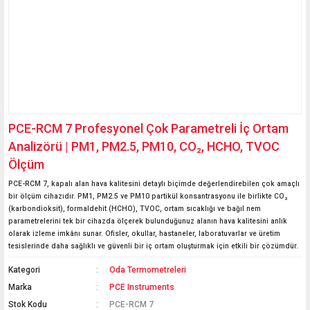
PCE-RCM 7 Profesyonel Çok Parametreli İç Ortam
Analizörü | PM1, PM2.5, PM10, CO₂, HCHO, TVOC
Ölçüm
PCE-RCM 7, kapalı alan hava kalitesini detaylı biçimde değerlendirebilen çok amaçlı
bir ölçüm cihazıdır. PM1, PM2.5 ve PM10 partikül konsantrasyonu ile birlikte CO₂
(karbondioksit), formaldehit (HCHO), TVOC, ortam sıcaklığı ve bağıl nem
parametrelerini tek bir cihazda ölçerek bulunduğunuz alanın hava kalitesini anlık
olarak izleme imkânı sunar. Ofisler, okullar, hastaneler, laboratuvarlar ve üretim
tesislerinde daha sağlıklı ve güvenli bir iç ortam oluşturmak için etkili bir çözümdür.
Kategori
Oda Termometreleri
Marka
PCE Instruments
Stok Kodu
PCE-RCM 7