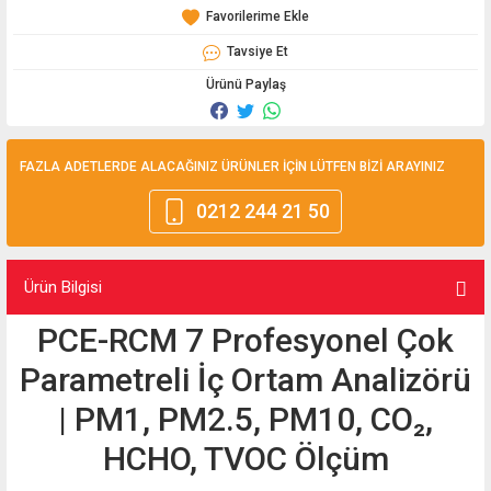
Tavsiye Et
Ürünü Paylaş
FAZLA ADETLERDE ALACAĞINIZ ÜRÜNLER İÇİN LÜTFEN BİZİ ARAYINIZ
0212 244 21 50
Ürün Bilgisi
PCE-RCM 7 Profesyonel Çok
Parametreli İç Ortam Analizörü
| PM1, PM2.5, PM10, CO₂,
HCHO, TVOC Ölçüm