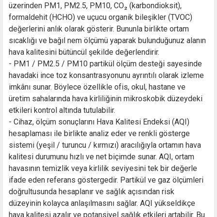
üzerinden PM1, PM2.5, PM10, CO₂ (karbondioksit),
formaldehit (HCHO) ve uçucu organik bileşikler (TVOC)
değerlerini anlık olarak gösterir. Bununla birlikte ortam
sıcaklığı ve bağıl nem ölçümü yaparak bulunduğunuz alanın
hava kalitesini bütüncül şekilde değerlendirir.
- PM1 / PM2.5 / PM10 partikül ölçüm desteği sayesinde
havadaki ince toz konsantrasyonunu ayrıntılı olarak izleme
imkânı sunar. Böylece özellikle ofis, okul, hastane ve
üretim sahalarında hava kirliliğinin mikroskobik düzeydeki
etkileri kontrol altında tutulabilir.
- Cihaz, ölçüm sonuçlarını Hava Kalitesi Endeksi (AQI)
hesaplaması ile birlikte analiz eder ve renkli gösterge
sistemi (yeşil / turuncu / kırmızı) aracılığıyla ortamın hava
kalitesi durumunu hızlı ve net biçimde sunar. AQI, ortam
havasının temizlik veya kirlilik seviyesini tek bir değerle
ifade eden referans göstergedir. Partikül ve gaz ölçümleri
doğrultusunda hesaplanır ve sağlık açısından risk
düzeyinin kolayca anlaşılmasını sağlar. AQI yükseldikçe
hava kalitesi azalır ve potansiyel sağlık etkileri artabilir. Bu