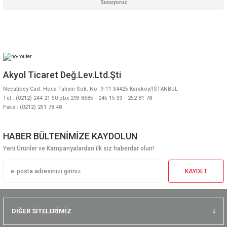
Sunuyoruz
Akyol Ticaret Değ.Lev.Ltd.Şti
Necatibey Cad. Hoca Tahsin Sok. No: 9-11 34425 Karaköy/İSTANBUL
Tel : (0212) 244 21 50 pbx 293 8685 - 245 15 33 - 252 81 78
Faks : (0212) 251 78 48
HABER BÜLTENİMİZE KAYDOLUN
Yeni Ürünler ve Kampanyalardan ilk siz haberdar olun!
KAYDET
DİĞER SİTELERİMİZ