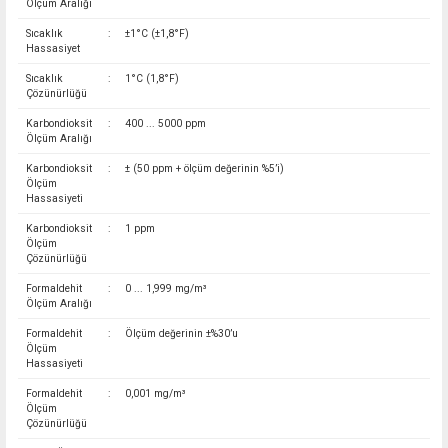
Ölçüm Aralığı
Sıcaklık
:
±1°C (±1,8°F)
Hassasiyet
Sıcaklık
:
1°C (1,8°F)
Çözünürlüğü
Karbondioksit
:
400 ... 5000 ppm
Ölçüm Aralığı
Karbondioksit
:
± (50 ppm + ölçüm değerinin %5’i)
Ölçüm
Hassasiyeti
Karbondioksit
:
1 ppm
Ölçüm
Çözünürlüğü
Formaldehit
:
0 ... 1,999 mg/m³
Ölçüm Aralığı
Formaldehit
:
Ölçüm değerinin ±%30’u
Ölçüm
Hassasiyeti
Formaldehit
:
0,001 mg/m³
Ölçüm
Çözünürlüğü