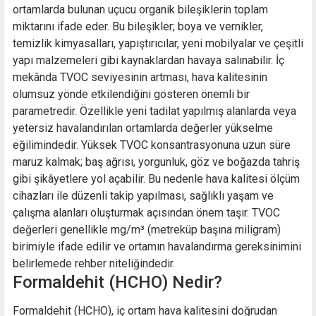
ortamlarda bulunan uçucu organik bileşiklerin toplam
miktarını ifade eder. Bu bileşikler; boya ve vernikler,
temizlik kimyasalları, yapıştırıcılar, yeni mobilyalar ve çeşitli
yapı malzemeleri gibi kaynaklardan havaya salınabilir. İç
mekânda TVOC seviyesinin artması, hava kalitesinin
olumsuz yönde etkilendiğini gösteren önemli bir
parametredir. Özellikle yeni tadilat yapılmış alanlarda veya
yetersiz havalandırılan ortamlarda değerler yükselme
eğilimindedir. Yüksek TVOC konsantrasyonuna uzun süre
maruz kalmak; baş ağrısı, yorgunluk, göz ve boğazda tahriş
gibi şikâyetlere yol açabilir. Bu nedenle hava kalitesi ölçüm
cihazları ile düzenli takip yapılması, sağlıklı yaşam ve
çalışma alanları oluşturmak açısından önem taşır. TVOC
değerleri genellikle mg/m³ (metreküp başına miligram)
birimiyle ifade edilir ve ortamın havalandırma gereksinimini
belirlemede rehber niteliğindedir.
Formaldehit (HCHO) Nedir?
Formaldehit (HCHO), iç ortam hava kalitesini doğrudan