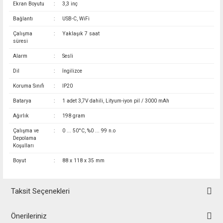
Ekran Boyutu
:
3,3 inç
Bağlantı
:
USB-C, WiFi
Çalışma
:
Yaklaşık 7 saat
süresi
Alarm
:
Sesli
Dil
:
İngilizce
Koruma Sınıfı
:
IP20
Batarya
:
1 adet 3,7V dahili, Lityum-iyon pil / 3000 mAh
Ağırlık
:
198 gram
Çalışma ve
:
0 ... 50°C, %0 ... 99 n.o
Depolama
Koşulları
Boyut
:
88 x 118 x 35 mm
Taksit Seçenekleri
Önerileriniz