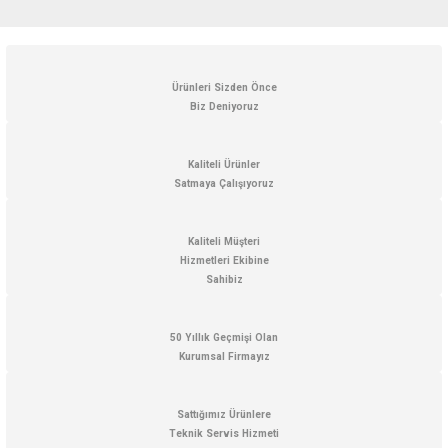
Bu ürünün fiyat bilgisi, resim, ürün açıklamalarında ve diğer konularda
yetersiz gördüğünüz noktaları öneri formunu kullanarak tarafımıza
iletebilirsiniz.
Görüş ve önerileriniz için teşekkür ederiz.
Ürünleri Sizden Önce
Biz Deniyoruz
Ürün resmi kalitesiz, bozuk veya görüntülenemiyor.
Ürün açıklamasında eksik bilgiler bulunuyor.
Kaliteli Ürünler
Satmaya Çalışıyoruz
Ürün bilgilerinde hatalar bulunuyor.
Ürün fiyatı diğer sitelerden daha pahalı.
Kaliteli Müşteri
Bu ürüne benzer farklı alternatifler olmalı.
Hizmetleri Ekibine
Sahibiz
50 Yıllık Geçmişi Olan
Kurumsal Firmayız
Gönder
Sattığımız Ürünlere
Teknik Servis Hizmeti