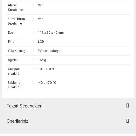
Alarm
:
Var
Kurabilme
°C/°F Birim
:
Var
Seçebilme
Ebat
:
111 x 90 x 40 mm
Ekran
:
LCD
Güç Kaynağı
:
9V blok batarya
Ağırlık
:
168 g
Çalışma
:
10 … +70 °C
sıcaklığı
Saklama
:
-40 … +70 °C
sıcaklığı
Taksit Seçenekleri
Önerileriniz
Bu ürünün fiyat bilgisi, resim, ürün açıklamalarında ve diğer konularda