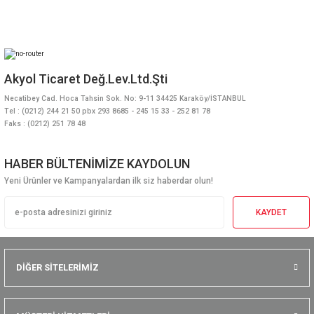
Akyol Ticaret Değ.Lev.Ltd.Şti
Necatibey Cad. Hoca Tahsin Sok. No: 9-11 34425 Karaköy/İSTANBUL
Tel : (0212) 244 21 50 pbx 293 8685 - 245 15 33 - 252 81 78
Faks : (0212) 251 78 48
HABER BÜLTENİMİZE KAYDOLUN
Yeni Ürünler ve Kampanyalardan ilk siz haberdar olun!
KAYDET
DİĞER SİTELERİMİZ