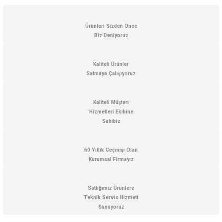
yetersiz gördüğünüz noktaları öneri formunu kullanarak tarafımıza
iletebilirsiniz.
Görüş ve önerileriniz için teşekkür ederiz.
Ürünleri Sizden Önce
Biz Deniyoruz
Ürün resmi kalitesiz, bozuk veya görüntülenemiyor.
Ürün açıklamasında eksik bilgiler bulunuyor.
Kaliteli Ürünler
Satmaya Çalışıyoruz
Ürün bilgilerinde hatalar bulunuyor.
Ürün fiyatı diğer sitelerden daha pahalı.
Kaliteli Müşteri
Bu ürüne benzer farklı alternatifler olmalı.
Hizmetleri Ekibine
Sahibiz
50 Yıllık Geçmişi Olan
Kurumsal Firmayız
Gönder
Sattığımız Ürünlere
Teknik Servis Hizmeti
Sunuyoruz