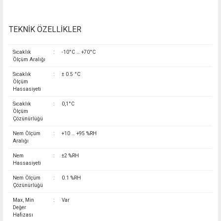
TEKNİK ÖZELLİKLER
Sıcaklık
:
-10°C … +70°C
Ölçüm Aralığı
Sıcaklık
:
± 0.5 °C
Ölçüm
Hassasiyeti
Sıcaklık
:
0,1°C
Ölçüm
Çözünürlüğü
Nem Ölçüm
:
+10 … +95 %RH
Aralığı
Nem
:
±2 %RH
Hassasiyeti
Nem Ölçüm
:
0.1 %RH
Çözünürlüğü
Max, Min
:
Var
Değer
Hafızası