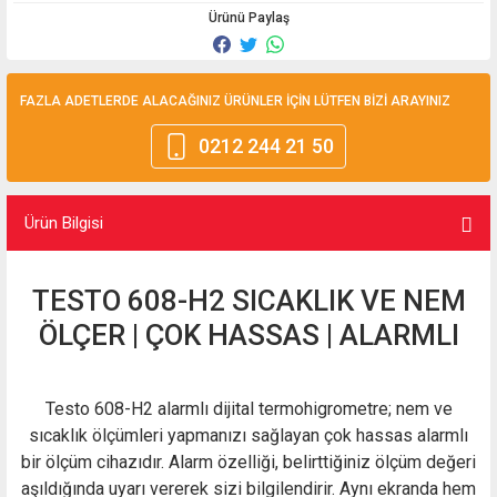
Ürünü Paylaş
FAZLA ADETLERDE ALACAĞINIZ ÜRÜNLER İÇİN LÜTFEN BİZİ ARAYINIZ
0212 244 21 50
Ürün Bilgisi
TESTO 608-H2 SICAKLIK VE NEM
ÖLÇER | ÇOK HASSAS | ALARMLI
Testo 608-H2 alarmlı dijital termohigrometre; nem ve
sıcaklık ölçümleri yapmanızı sağlayan çok hassas alarmlı
bir ölçüm cihazıdır. Alarm özelliği, belirttiğiniz ölçüm değeri
aşıldığında uyarı vererek sizi bilgilendirir. Aynı ekranda hem