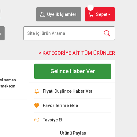
i
Üyelik İşlemleri
Sepet -
i
m
Gelince Haber Ver
ahıl saman
lçmek için
Fiyatı Düşünce Haber Ver
Tavsiye Et
Ürünü Paylaş