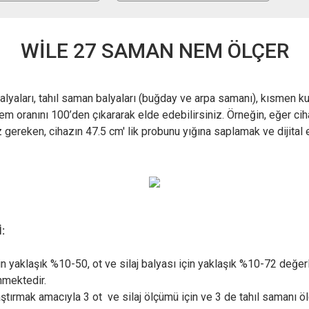
WİLE 27 SAMAN NEM ÖLÇER
lyaları, tahıl saman balyaları (buğday ve arpa samanı), kısmen kur
 nem oranını 100’den çıkararak elde edebilirsiniz. Örneğin, eğer c
ereken, cihazın 47.5 cm' lik probunu yığına saplamak ve dijital 
:
n yaklaşık %10-50, ot ve silaj balyası için yaklaşık %10-72 değer
inmektedir.
laştırmak amacıyla 3 ot ve silaj ölçümü için ve 3 de tahıl saman