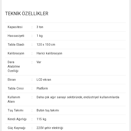
TEKNİK ÖZELLİKLER
Kapasitesi
:
3 ton
Hassasiyeti
:
1 kg
Tabla Ebadı
:
120 x 150 cm
Kalibrasyon
:
Harici kalibrasyon
Dara
:
Var
Alabilme
Özelliği
Ekran
:
LCD ekran
Tabla Cinsi
:
Platform
Kullanım
:
Daha çok ağır sanayi sektöründe, endüstriyel kullanımlarda
Alanı
Tuş Takımı
:
Buton tuş takımı
Kendi Ağırlığı
:
115 kg.
Güç Kaynağı
:
220V şehir elektriği