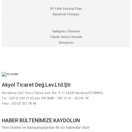
50 Yıllık Geçmişi Olan
Kurumsal Firmayız
Sattığımız Ürünlere
Teknik Servis Hizmeti
Sunuyoruz
Akyol Ticaret Değ.Lev.Ltd.Şti
Necatibey Cad. Hoca Tahsin Sok. No: 9-11 34425 Karaköy/İSTANBUL
Tel : (0212) 244 21 50 pbx 293 8685 - 245 15 33 - 252 81 78
Faks : (0212) 251 78 48
HABER BÜLTENİMİZE KAYDOLUN
Yeni Ürünler ve Kampanyalardan ilk siz haberdar olun!