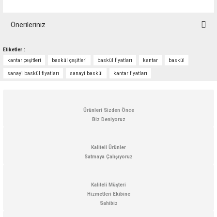
Önerileriniz
Bu ürünün fiyat bilgisi, resim, ürün açıklamalarında ve diğer konularda
Etiketler :
yetersiz gördüğünüz noktaları öneri formunu kullanarak tarafımıza
kantar çeşitleri
baskül çeşitleri
baskül fiyatları
kantar
baskül
iletebilirsiniz.
Görüş ve önerileriniz için teşekkür ederiz.
sanayi baskül fiyatları
sanayi baskül
kantar fiyatları
Ürün resmi kalitesiz, bozuk veya görüntülenemiyor.
Ürün açıklamasında eksik bilgiler bulunuyor.
Ürünleri Sizden Önce
Biz Deniyoruz
Ürün bilgilerinde hatalar bulunuyor.
Ürün fiyatı diğer sitelerden daha pahalı.
Kaliteli Ürünler
Bu ürüne benzer farklı alternatifler olmalı.
Satmaya Çalışıyoruz
Kaliteli Müşteri
Hizmetleri Ekibine
Sahibiz
Gönder