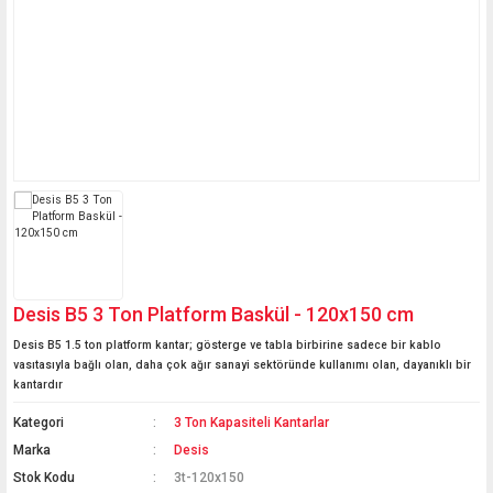
Mini Termometreler
Basküller
Probları
Kağıt Nem Ölçerler
Kaçak Akım Rölesi Test
Boya Tartım Terazileri
Vinç Baskülleri
Oda Termometreleri
Cihazı
Cilt Nem ve Cilt Yağ
Laboratuvar Terazileri
Ölçerler
Akü Test Cihazı
Hava İstasyonları
Transpalet Basküller
Medikal Teraziler
Uzun Problu Yığın
Seyyar-Taşınabilir
Sıcaklık Ölçerler
Kantarlar
Mutfak Terazileri
İbreli Mekanik Ölçüm
Medikal Basküller
Cihazları
Yazıcılı Kantar
Desis B5 3 Ton Platform Baskül - 120x150 cm
Havuz Ölçüm Cihazları
Desis B5 1.5 ton platform kantar; gösterge ve tabla birbirine sadece bir kablo
Termokupl ve Prob
vasıtasıyla bağlı olan, daha çok ağır sanayi sektöründe kullanımı olan, dayanıklı bir
Okuyucu Çeşitleri
kantardır
Kategori
3 Ton Kapasiteli Kantarlar
Fırın Termometreleri
Marka
Desis
Stok Kodu
3t-120x150
Sauna Ölçüm Cihazları