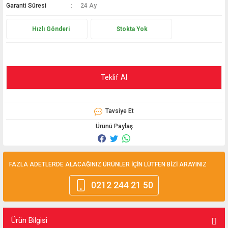
Garanti Süresi
24 Ay
Hediyelik
Hızlı Gönderi
Stokta Yok
Termometreler
PT100 Termometre
Teklif Al
Tavsiye Et
Ürünü Paylaş
FAZLA ADETLERDE ALACAĞINIZ ÜRÜNLER İÇİN LÜTFEN BİZİ ARAYINIZ
0212 244 21 50
Ürün Bilgisi