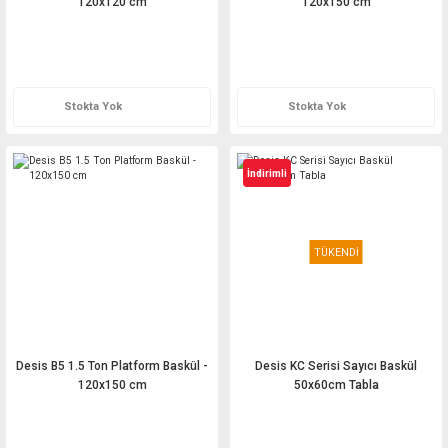
120x120 cm
120x150 cm
Teklif Al
Teklif Al
Stokta Yok
Stokta Yok
İndirimli
TÜKENDİ
Desis B5 1.5 Ton Platform Baskül -
Desis KC Serisi Sayıcı Baskül
120x150 cm
50x60cm Tabla
Teklif Al