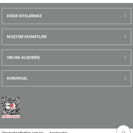
DİĞER SİTELERİMİZ
MÜŞTERİ HİZMETLERİ
ONLINE ALIŞVERİŞ
KURUMSAL
Olcumcihazifiyatlari.com bir
kuruluşudur.