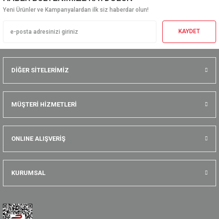
Yeni Ürünler ve Kampanyalardan ilk siz haberdar olun!
KAYDET
TÜKENDİ
DİĞER SİTELERİMİZ
9583 Ölçü Skalalı Mini Büyüteç
MÜŞTERİ HİZMETLERİ
BM150X Işıklı Büyüteç Mikroskop 150X
ONLINE ALIŞVERİŞ
385,44 TL + KDV
963,60 TL + KDV
Stokta Yok
KURUMSAL
Aynı Gün Kargo