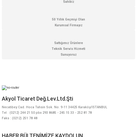
Stokta Yok
Sahibiz
50 Yıllık Geçmişi Olan
Kurumsal Firmayız
Sattığımız Ürünlere
Teknik Servis Hizmeti
Sunuyoruz
BM100X Işıklı Mikroskop Büyüteç 100X
Akyol Ticaret Değ.Lev.Ltd.Şti
Necatibey Cad. Hoca Tahsin Sok. No: 9-11 34425 Karaköy/İSTANBUL
819,06 TL + KDV
Tel : (0212) 244 21 50 pbx 293 8685 - 245 15 33 - 252 81 78
Faks : (0212) 251 78 48
Aynı Gün Kargo
HABER BÜLTENİMİZE KAYDOLUN