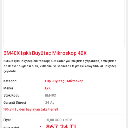
BM40X Işıklı Büyüteç Mikroskop 40X
BM40X ışıklı büyüteç mikroskop; 40x kadar yakınlaştırma yapabilen, netleştirme-
odak ayar düğmesi olan, kullanımı ve yanınızda taşıması kolay SKALALI büyüteç
çeşididir.
Kategori
Lup Büyüteç
,
Mikroskop
Marka
LYK
Stok Kodu
BM40X
Garanti Süresi
24 Ay
*96,84 TL den başlayan taksitlerle!!
Fiyat
15,00 USD + KDV
867,24 TL