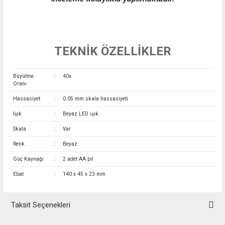
TEKNİK ÖZELLİKLER
Büyütme
:
40x
Oranı
Hassasiyet
:
0.05 mm skala hassasiyeti
Işık
:
Beyaz LED ışık
Skala
:
Var
Renk
:
Beyaz
Güç Kaynağı
:
2 adet AA pil
Ebat
:
140 x 45 x 23 mm
Taksit Seçenekleri