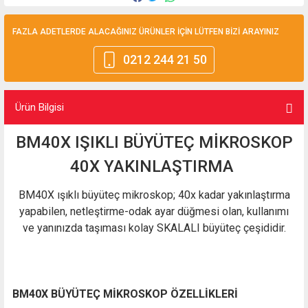
FAZLA ADETLERDE ALACAĞINIZ ÜRÜNLER İÇİN LÜTFEN BİZİ ARAYINIZ
0212 244 21 50
Ürün Bilgisi
BM40X IŞIKLI BÜYÜTEÇ MİKROSKOP
40X YAKINLAŞTIRMA
BM40X ışıklı büyüteç mikroskop; 40x kadar yakınlaştırma
yapabilen, netleştirme-odak ayar düğmesi olan, kullanımı
ve yanınızda taşıması kolay SKALALI büyüteç çeşididir.
BM40X BÜYÜTEÇ MİKROSKOP ÖZELLİKLERİ