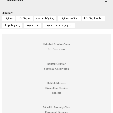
Önerileriniz
Bu ürünün fiyat bilgisi, resim, ürün açıklamalarında ve diğer konularda
Etiketler :
yetersiz gördüğünüz noktaları öneri formunu kullanarak tarafımıza
büyüteç
büyüteçler
skalalı büyüteç
büyüteç çeşitleri
büyüteç fiyatları
iletebilirsiniz.
Görüş ve önerileriniz için teşekkür ederiz.
el tipi büyüteç
büyüteç lüp
büyüteç mercek çeşitleri
Ürün resmi kalitesiz, bozuk veya görüntülenemiyor.
Ürün açıklamasında eksik bilgiler bulunuyor.
Ürünleri Sizden Önce
Biz Deniyoruz
Ürün bilgilerinde hatalar bulunuyor.
Ürün fiyatı diğer sitelerden daha pahalı.
Kaliteli Ürünler
Bu ürüne benzer farklı alternatifler olmalı.
Satmaya Çalışıyoruz
Kaliteli Müşteri
Hizmetleri Ekibine
Sahibiz
Gönder
50 Yıllık Geçmişi Olan
Kurumsal Firmayız