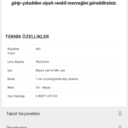
girip-çıkabilen siyah renkli merceğini görebilirsiniz.
TEKNİK ÖZELLİKLER
Büyütme
:
45x
Oranı
Lens Boyutu
:
45x22mm
Işık
:
Beyaz Led ve Mor ışık
Skala
:
1 cm uzunluğunda ölçü skalası
Renk
:
Gri - Beyaz
Güç Kaynağı
:
3 ADET LR1130
Taksit Seçenekleri