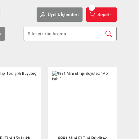
i
Üyelik İşlemleri
Sepet -
i
m
 Tipi 15x Işıklı
9881 Mini El Tipi Büyüteç