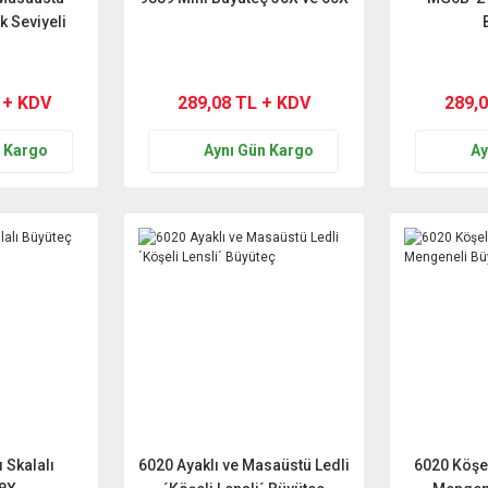
ık Seviyeli
8X)
 + KDV
289,08 TL + KDV
289,
n Kargo
Aynı Gün Kargo
Ay
 Skalalı
6020 Ayaklı ve Masaüstü Ledli
6020 Köşeli