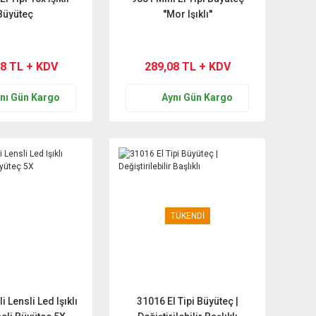
Büyüteç
''Mor Işıklı''
08 TL + KDV
289,08 TL + KDV
nı Gün Kargo
Aynı Gün Kargo
TÜKENDİ
 Lensli Led Işıklı
31016 El Tipi Büyüteç |