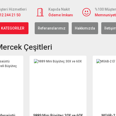
şteri Hizmetleri
Kapıda Nakit
%100 Müşter
12 244 21 50
Ödeme İmkanı
Memnuniyet
 KATEGORİLER
Referanslarımız
Hakkımızda
İletişi
ercek Çeşitleri
 Masaüstü
9889 Mini Büyüteç 30X ve 60X
MG6B-2 El