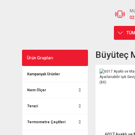
Mü
02
TÜM
Büyüteç M
Ürün Grupları
Kampanyalı Ürünler
Nem Ölçer
Terazi
Termometre Çeşitleri
6017 Ayaklı ve