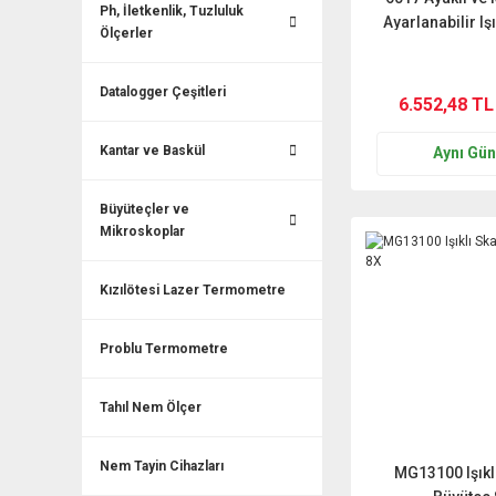
Ph, İletkenlik, Tuzluluk
Ayarlanabilir Iş
Ölçerler
Büyüteç (
Datalogger Çeşitleri
6.552,48 TL
Kantar ve Baskül
Aynı Gü
Büyüteçler ve
Mikroskoplar
Kızılötesi Lazer Termometre
Problu Termometre
Tahıl Nem Ölçer
Nem Tayin Cihazları
MG13100 Işıklı