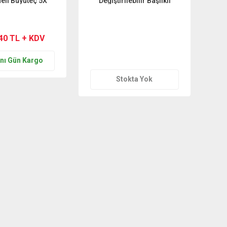
li Büyüteç 5X
Değiştirilebilir Başlıklı
Teklif Al
,40 TL + KDV
nı Gün Kargo
Stokta Yok