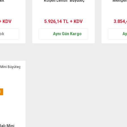
 8X
´Köşeli Lensli´ Büyüteç
Mengene
+ KDV
5.926,14 TL + KDV
3.854
Yok
Aynı Gün Kargo
Ay
İ
alı Mini