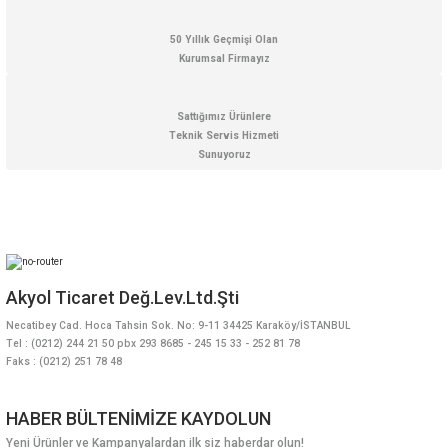
50 Yıllık Geçmişi Olan
Kurumsal Firmayız
Sattığımız Ürünlere
Teknik Servis Hizmeti
Sunuyoruz
Akyol Ticaret Değ.Lev.Ltd.Şti
Necatibey Cad. Hoca Tahsin Sok. No: 9-11 34425 Karaköy/İSTANBUL
Tel : (0212) 244 21 50 pbx 293 8685 - 245 15 33 - 252 81 78
Faks : (0212) 251 78 48
HABER BÜLTENİMİZE KAYDOLUN
Yeni Ürünler ve Kampanyalardan ilk siz haberdar olun!