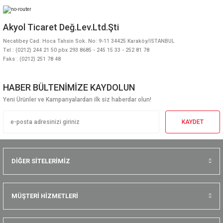
Akyol Ticaret Değ.Lev.Ltd.Şti
Necatibey Cad. Hoca Tahsin Sok. No: 9-11 34425 Karaköy/İSTANBUL
Tel : (0212) 244 21 50 pbx 293 8685 - 245 15 33 - 252 81 78
Faks : (0212) 251 78 48
HABER BÜLTENİMİZE KAYDOLUN
Yeni Ürünler ve Kampanyalardan ilk siz haberdar olun!
KAYDET
DİĞER SİTELERİMİZ
MÜŞTERİ HİZMETLERİ