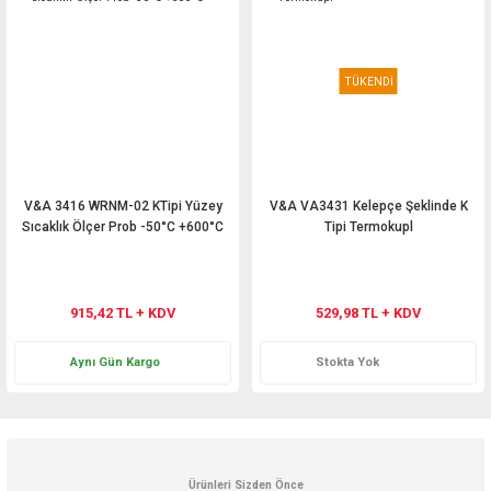
TÜKENDİ
V&A 3416 WRNM-02 KTipi Yüzey
V&A VA3431 Kelepçe Şeklinde K
Sıcaklık Ölçer Prob -50°C +600°C
Tipi Termokupl
915,42 TL + KDV
529,98 TL + KDV
Aynı Gün Kargo
Stokta Yok
Ürünleri Sizden Önce