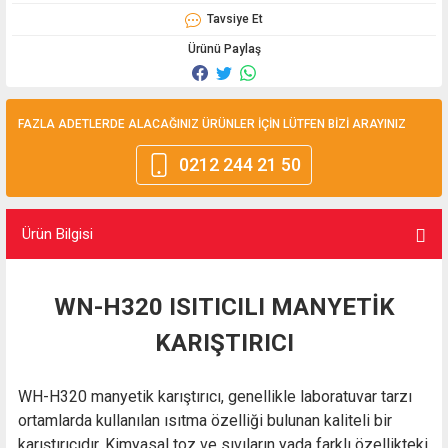
Tavsiye Et
Ürünü Paylaş
FAZLA ADETLERDE ALACAĞINIZ ÜRÜNLER İÇİN LÜTFEN BİZİ ARAYINIZ
0212 244 21 50
Ürün Bilgisi
WN-H320 ISITICILI MANYETİK
KARIŞTIRICI
WH-H320 manyetik karıştırıcı, genellikle laboratuvar tarzı
ortamlarda kullanılan ısıtma özelliği bulunan kaliteli bir
karıştırıcıdır. Kimyasal toz ve sıvıların yada farklı özellikteki