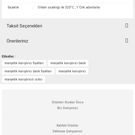
Sıcaklık
:
Ortam sıcaklığı ile 320˚C , 1˚Clik adımlarla
Taksit Seçenekleri
Önerileriniz
Bu ürünün fiyat bilgisi, resim, ürün açıklamalarında ve diğer konularda
Etiketler :
yetersiz gördüğünüz noktaları öneri formunu kullanarak tarafımıza
manyetik karıştırıcı fiyatları
manyetik karıştırıcı balık
iletebilirsiniz.
Görüş ve önerileriniz için teşekkür ederiz.
manyetik karıştırıcı balık fiyatları
manyetik karıştırıcı
manyetik karıştırıcılı ısıtıcı
Ürün resmi kalitesiz, bozuk veya görüntülenemiyor.
Ürün açıklamasında eksik bilgiler bulunuyor.
Ürün bilgilerinde hatalar bulunuyor.
Ürünleri Sizden Önce
Biz Deniyoruz
Ürün fiyatı diğer sitelerden daha pahalı.
Bu ürüne benzer farklı alternatifler olmalı.
Kaliteli Ürünler
Satmaya Çalışıyoruz