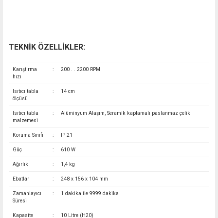
TEKNİK ÖZELLİKLER:
Karıştırma
:
200 . . 2200 RPM
hızı
Isıtıcı tabla
:
14 cm
ölçüsü
Isıtıcı tabla
:
Alüminyum Alaşım, Seramik kaplamalı paslanmaz çelik
malzemesi
Koruma Sınıfı
:
IP 21
Güç
:
610 W
Ağırlık
:
1,4 kg
Ebatlar
:
248 x 156 x 104 mm
Zamanlayıcı
:
1 dakika ile 9999 dakika
Süresi
Kapasite
:
10 Litre (H20)