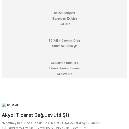
Kaliteli Müşteri
Hizmetleri Ekibine
Gönder
Sahibiz
50 Yıllık Geçmişi Olan
Kurumsal Firmayız
Sattığımız Ürünlere
Teknik Servis Hizmeti
Sunuyoruz
Akyol Ticaret Değ.Lev.Ltd.Şti
Necatibey Cad. Hoca Tahsin Sok. No: 9-11 34425 Karaköy/İSTANBUL
Tel : (0212) 244 21 50 pbx 293 8685 - 245 15 33 - 252 81 78