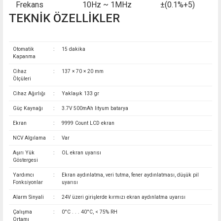
Frekans
10Hz ~ 1MHz
±(0.1%+5)
TEKNİK ÖZELLİKLER
Otomatik
:
15 dakika
Kapanma
Cihaz
:
137 × 70 × 20 mm
Ölçüleri
Cihaz Ağırlığı
:
Yaklaşık 133 gr
Güç Kaynağı
:
3.7V 500mAh lityum batarya
Ekran
:
9999 Count LCD ekran
NCV Algılama
:
Var
Aşırı Yük
:
OL ekran uyarısı
Göstergesi
Yardımcı
:
Ekran aydınlatma, veri tutma, fener aydınlatması, düşük pil
Fonksiyonlar
uyarısı
Alarm Sinyali
:
24V üzeri girişlerde kırmızı ekran aydınlatma uyarısı
Çalışma
:
0°C . . . 40°C, < 75% RH
Ortamı