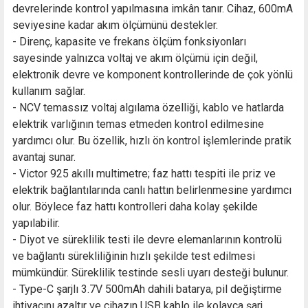
devrelerinde kontrol yapılmasına imkân tanır. Cihaz, 600mA
seviyesine kadar akım ölçümünü destekler.
- Direnç, kapasite ve frekans ölçüm fonksiyonları
sayesinde yalnızca voltaj ve akım ölçümü için değil,
elektronik devre ve komponent kontrollerinde de çok yönlü
kullanım sağlar.
- NCV temassız voltaj algılama özelliği, kablo ve hatlarda
elektrik varlığının temas etmeden kontrol edilmesine
yardımcı olur. Bu özellik, hızlı ön kontrol işlemlerinde pratik
avantaj sunar.
- Victor 925 akıllı multimetre; faz hattı tespiti ile priz ve
elektrik bağlantılarında canlı hattın belirlenmesine yardımcı
olur. Böylece faz hattı kontrolleri daha kolay şekilde
yapılabilir.
- Diyot ve süreklilik testi ile devre elemanlarının kontrolü
ve bağlantı sürekliliğinin hızlı şekilde test edilmesi
mümkündür. Süreklilik testinde sesli uyarı desteği bulunur.
- Type-C şarjlı 3.7V 500mAh dahili batarya, pil değiştirme
ihtiyacını azaltır ve cihazın USB kablo ile kolayca şarj