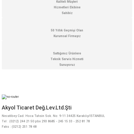
Kaliteli Müşteri
Bu ürüne benzer farklı alternatifler olmalı.
Hizmetleri Ekibine
Sahibiz
50 Yıllık Geçmişi Olan
Kurumsal Firmayız
Gönder
Sattığımız Ürünlere
Teknik Servis Hizmeti
Sunuyoruz
Akyol Ticaret Değ.Lev.Ltd.Şti
Necatibey Cad. Hoca Tahsin Sok. No: 9-11 34425 Karaköy/İSTANBUL
Tel : (0212) 244 21 50 pbx 293 8685 - 245 15 33 - 252 81 78
Faks : (0212) 251 78 48