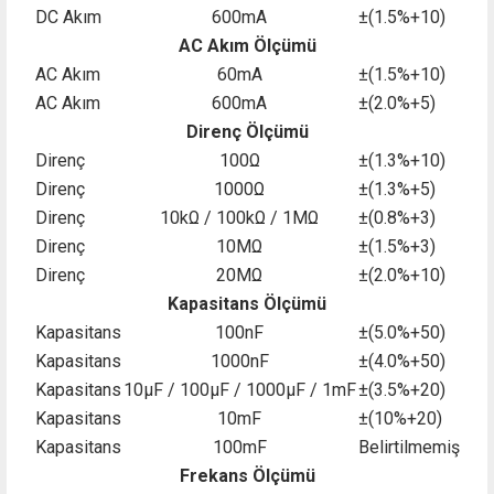
DC Akım
600mA
±(1.5%+10)
AC Akım Ölçümü
AC Akım
60mA
±(1.5%+10)
AC Akım
600mA
±(2.0%+5)
Direnç Ölçümü
Direnç
100Ω
±(1.3%+10)
Direnç
1000Ω
±(1.3%+5)
Direnç
10kΩ / 100kΩ / 1MΩ
±(0.8%+3)
Direnç
10MΩ
±(1.5%+3)
Direnç
20MΩ
±(2.0%+10)
Kapasitans Ölçümü
Kapasitans
100nF
±(5.0%+50)
Kapasitans
1000nF
±(4.0%+50)
Kapasitans
10µF / 100µF / 1000µF / 1mF
±(3.5%+20)
Kapasitans
10mF
±(10%+20)
Kapasitans
100mF
Belirtilmemiş
Frekans Ölçümü