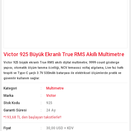
Victor 925 Büyük Ekranlı True RMS Akıllı Multimetre
Victor 925 büyük ekranlı True RMS akıllı dijital multimetre; 9999 count gösterge
yapısı, otomatik ölçüm tanıma özelliği, NCV temassız voltaj algılama, Live faz hattı
tespiti ve Type-C şarjlı 3.7V 500mAh bataryası ile elektriksel ölçümlerde pratik ve
güvenilir kullanım sağlar.
Kategori
Multimetre
Marka
Victor
Stok Kodu
925
Garanti Süresi
24 Ay
*193,68 TL den başlayan taksitlerle!!
Fiyat
30,00 USD + KDV