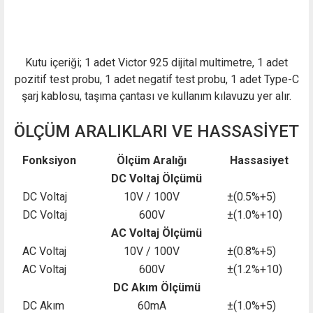
Kutu içeriği; 1 adet Victor 925 dijital multimetre, 1 adet
pozitif test probu, 1 adet negatif test probu, 1 adet Type-C
şarj kablosu, taşıma çantası ve kullanım kılavuzu yer alır.
ÖLÇÜM ARALIKLARI VE HASSASİYET
Fonksiyon
Ölçüm Aralığı
Hassasiyet
DC Voltaj Ölçümü
DC Voltaj
10V / 100V
±(0.5%+5)
DC Voltaj
600V
±(1.0%+10)
AC Voltaj Ölçümü
AC Voltaj
10V / 100V
±(0.8%+5)
AC Voltaj
600V
±(1.2%+10)
DC Akım Ölçümü
DC Akım
60mA
±(1.0%+5)