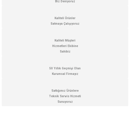
Biz Deniyoruz
Ürün bilgilerinde hatalar bulunuyor.
Ürün fiyatı diğer sitelerden daha pahalı.
Kaliteli Ürünler
Bu ürüne benzer farklı alternatifler olmalı.
Satmaya Çalışıyoruz
Kaliteli Müşteri
Hizmetleri Ekibine
Sahibiz
Gönder
50 Yıllık Geçmişi Olan
Kurumsal Firmayız
Sattığımız Ürünlere
Teknik Servis Hizmeti
Sunuyoruz