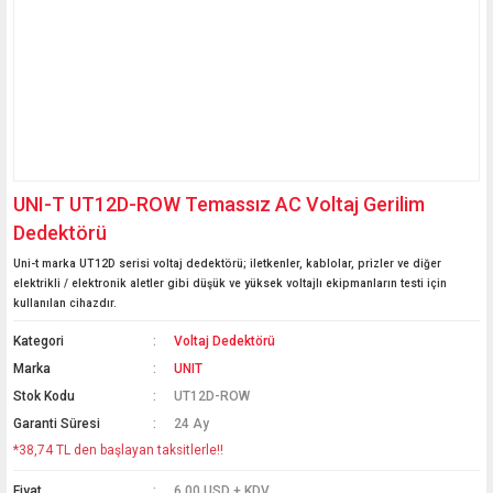
UNI-T UT12D-ROW Temassız AC Voltaj Gerilim
Dedektörü
Uni-t marka UT12D serisi voltaj dedektörü; iletkenler, kablolar, prizler ve diğer
elektrikli / elektronik aletler gibi düşük ve yüksek voltajlı ekipmanların testi için
kullanılan cihazdır.
Kategori
Voltaj Dedektörü
Marka
UNIT
Stok Kodu
UT12D-ROW
Garanti Süresi
24 Ay
*38,74 TL den başlayan taksitlerle!!
Fiyat
6,00 USD + KDV