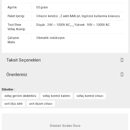
Ağırlık
:
50 gram
Paket İçeriği
:
Cihazın kendisi , 2 adet AAA pil, İngilizce kullanma kılavuzu
Test Etme
:
Düşük : 24V ~ 1000V AC___Yüksek : 90V ~ 1000V AC
Voltaj Aralığı
Çalışma
:
Otomatik indüksiyon
Modu
Taksit Seçenekleri
Önerileriniz
Bu ürünün fiyat bilgisi, resim, ürün açıklamalarında ve diğer konularda
Etiketler :
yetersiz gördüğünüz noktaları öneri formunu kullanarak tarafımıza
voltaj gerilim dedektörü
voltaj kontrol kalemi
voltaj kontrol cihazı
iletebilirsiniz.
Görüş ve önerileriniz için teşekkür ederiz.
unit ölçü aleti
unit ölçüm cihazı
Ürün resmi kalitesiz, bozuk veya görüntülenemiyor.
Ürün açıklamasında eksik bilgiler bulunuyor.
Ürünleri Sizden Önce