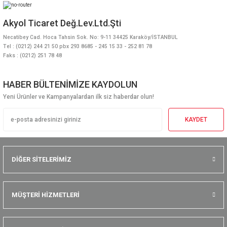
Akyol Ticaret Değ.Lev.Ltd.Şti
Necatibey Cad. Hoca Tahsin Sok. No: 9-11 34425 Karaköy/İSTANBUL
Tel : (0212) 244 21 50 pbx 293 8685 - 245 15 33 - 252 81 78
Faks : (0212) 251 78 48
HABER BÜLTENİMİZE KAYDOLUN
Yeni Ürünler ve Kampanyalardan ilk siz haberdar olun!
KAYDET
DİĞER SİTELERİMİZ
MÜŞTERİ HİZMETLERİ