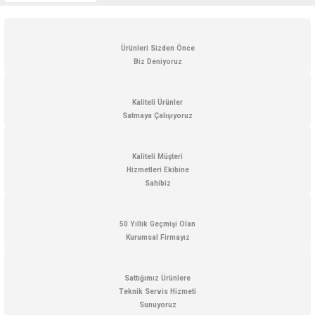
Ürün resmi kalitesiz, bozuk veya görüntülenemiyor.
Ürün açıklamasında eksik bilgiler bulunuyor.
Ürün bilgilerinde hatalar bulunuyor.
Ürünleri Sizden Önce
Biz Deniyoruz
Ürün fiyatı diğer sitelerden daha pahalı.
Bu ürüne benzer farklı alternatifler olmalı.
Kaliteli Ürünler
Satmaya Çalışıyoruz
Kaliteli Müşteri
Hizmetleri Ekibine
Gönder
Sahibiz
50 Yıllık Geçmişi Olan
Kurumsal Firmayız
Sattığımız Ürünlere
Teknik Servis Hizmeti
Sunuyoruz