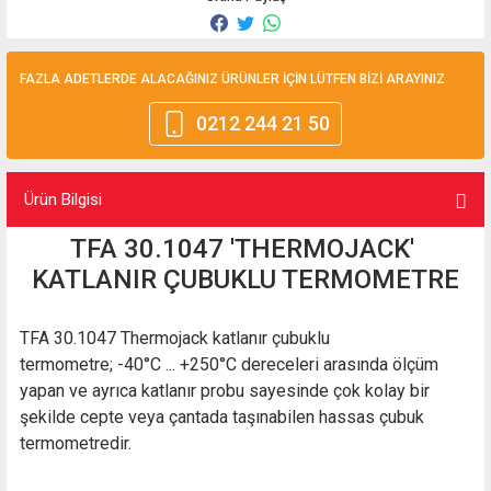
FAZLA ADETLERDE ALACAĞINIZ ÜRÜNLER İÇİN LÜTFEN BİZİ ARAYINIZ
0212 244 21 50
Ürün Bilgisi
TFA 30.1047 'THERMOJACK'
KATLANIR ÇUBUKLU TERMOMETRE
TFA 30.1047 Thermojack katlanır çubuklu
termometre;
-40°C ... +250°C dereceleri arasında ölçüm
yapan ve ayrıca katlanır probu sayesinde çok kolay bir
şekilde cepte veya çantada taşınabilen hassas çubuk
termometredir.