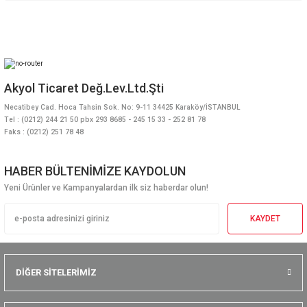
Akyol Ticaret Değ.Lev.Ltd.Şti
Necatibey Cad. Hoca Tahsin Sok. No: 9-11 34425 Karaköy/İSTANBUL
Tel : (0212) 244 21 50 pbx 293 8685 - 245 15 33 - 252 81 78
Faks : (0212) 251 78 48
HABER BÜLTENİMİZE KAYDOLUN
Yeni Ürünler ve Kampanyalardan ilk siz haberdar olun!
KAYDET
DİĞER SİTELERİMİZ