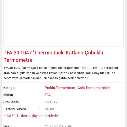
TFA 30.1047 'ThermoJack' Katlanır Çubuklu
Termometre
TFA 30.1047 Thermojack katlanır çubuklu termometre; -40°C ... +250°C dereceleri
arasında ölçüm yapan ve ayrıca katlanır probu sayesinde çok kolay bir şekilde
cepte veya çantada taşınabilen hassas çubuk termometredir.
Kategori
Problu Termometre
,
Gıda Termometreleri
Marka
TFA
Stok Kodu
30.1047
Garanti Süresi
24 Ay
*184,59 TL den başlayan taksitlerle!!
Fiyat
24,83 EUR + KDV