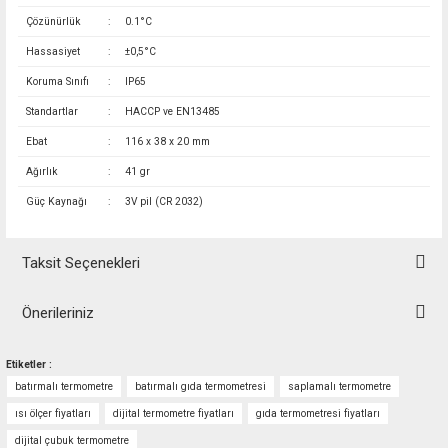
Çözünürlük
:
0.1°C
Hassasiyet
:
±0,5°C
Koruma Sınıfı
:
IP65
Standartlar
:
HACCP ve EN13485
Ebat
:
116 x 38 x 20 mm
Ağırlık
:
41 gr
Güç Kaynağı
:
3V pil (CR 2032)
Taksit Seçenekleri
Önerileriniz
Bu ürünün fiyat bilgisi, resim, ürün açıklamalarında ve diğer konularda
Etiketler :
yetersiz gördüğünüz noktaları öneri formunu kullanarak tarafımıza
batırmalı termometre
batırmalı gıda termometresi
saplamalı termometre
iletebilirsiniz.
Görüş ve önerileriniz için teşekkür ederiz.
ısı ölçer fiyatları
dijital termometre fiyatları
gıda termometresi fiyatları
dijital çubuk termometre