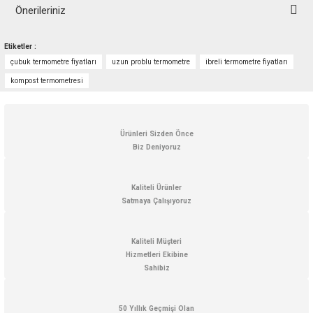
Önerileriniz
Bu ürünün fiyat bilgisi, resim, ürün açıklamalarında ve diğer konularda
Etiketler :
yetersiz gördüğünüz noktaları öneri formunu kullanarak tarafımıza
çubuk termometre fiyatları
uzun problu termometre
ibreli termometre fiyatları
iletebilirsiniz.
Görüş ve önerileriniz için teşekkür ederiz.
kompost termometresi
Ürün resmi kalitesiz, bozuk veya görüntülenemiyor.
Ürün açıklamasında eksik bilgiler bulunuyor.
Ürünleri Sizden Önce
Biz Deniyoruz
Ürün bilgilerinde hatalar bulunuyor.
Ürün fiyatı diğer sitelerden daha pahalı.
Kaliteli Ürünler
Bu ürüne benzer farklı alternatifler olmalı.
Satmaya Çalışıyoruz
Kaliteli Müşteri
Hizmetleri Ekibine
Sahibiz
Gönder
50 Yıllık Geçmişi Olan