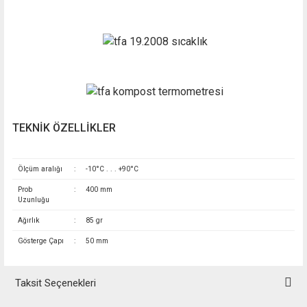
TEKNİK ÖZELLİKLER
Ölçüm aralığı
:
-10°C . . . +90°C
Prob
:
400 mm
Uzunluğu
Ağırlık
:
85 gr
Gösterge Çapı
:
50 mm
Taksit Seçenekleri