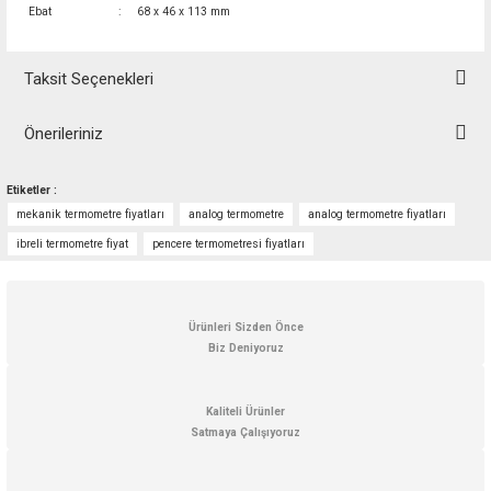
Ebat
:
68 x 46 x 113 mm
Taksit Seçenekleri
Önerileriniz
Bu ürünün fiyat bilgisi, resim, ürün açıklamalarında ve diğer konularda
Etiketler :
yetersiz gördüğünüz noktaları öneri formunu kullanarak tarafımıza
mekanik termometre fiyatları
analog termometre
analog termometre fiyatları
iletebilirsiniz.
Görüş ve önerileriniz için teşekkür ederiz.
ibreli termometre fiyat
pencere termometresi fiyatları
Ürün resmi kalitesiz, bozuk veya görüntülenemiyor.
Ürün açıklamasında eksik bilgiler bulunuyor.
Ürünleri Sizden Önce
Biz Deniyoruz
Ürün bilgilerinde hatalar bulunuyor.
Ürün fiyatı diğer sitelerden daha pahalı.
Kaliteli Ürünler
Bu ürüne benzer farklı alternatifler olmalı.
Satmaya Çalışıyoruz