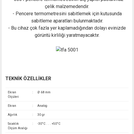
çelik malzemedendir.
- Pencere termometresini sabitlemek için kutusunda
sabitleme aparatları bulunmaktadır.
- Bu cihaz çok fazla yer kaplamadığından dolayı evinizde
görüntü kirliliği yaratmayacaktır.
TEKNİK ÖZELLİKLER
Ekran
:
Ø 68 mm
Ölçüleri
Ekran
:
Analog
Ağırlık
:
30 gr
Sıcaklık
:
-30°C . . . +50°C
Ölçüm Aralığı