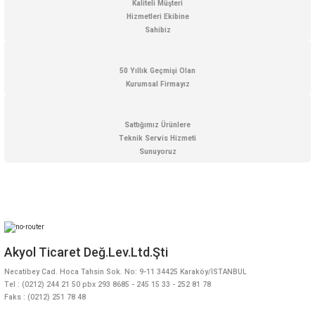
Kaliteli Müşteri
Hizmetleri Ekibine
Sahibiz
Gönder
50 Yıllık Geçmişi Olan
Kurumsal Firmayız
Sattığımız Ürünlere
Teknik Servis Hizmeti
Sunuyoruz
Akyol Ticaret Değ.Lev.Ltd.Şti
Necatibey Cad. Hoca Tahsin Sok. No: 9-11 34425 Karaköy/İSTANBUL
Tel : (0212) 244 21 50 pbx 293 8685 - 245 15 33 - 252 81 78
Faks : (0212) 251 78 48