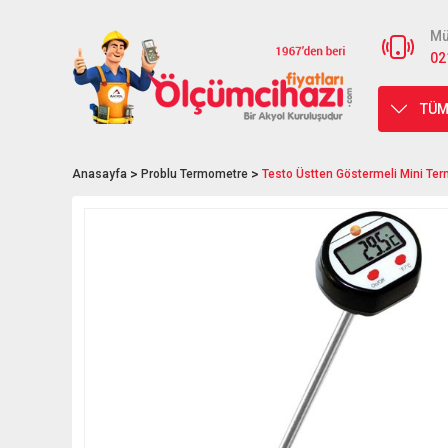
Mü
02
TÜM
Anasayfa
Problu Termometre
Testo Üstten Göstermeli Mini T