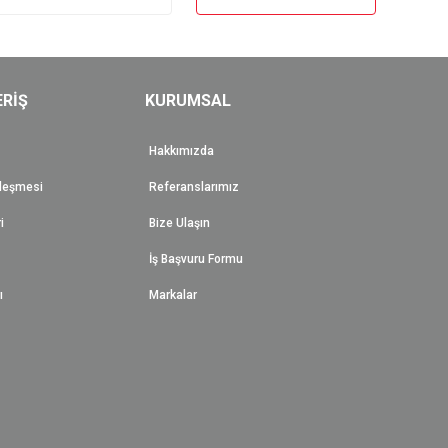
ERİŞ
KURUMSAL
Hakkımızda
zleşmesi
Referanslarımız
i
Bize Ulaşın
İş Başvuru Formu
ı
Markalar