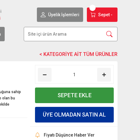
i
Üyelik İşlemleri
Sepet -
i
m
luğuna sahip
SEPETE EKLE
p olan bu
ekilde
ÜYE OLMADAN SATIN AL
Fiyatı Düşünce Haber Ver