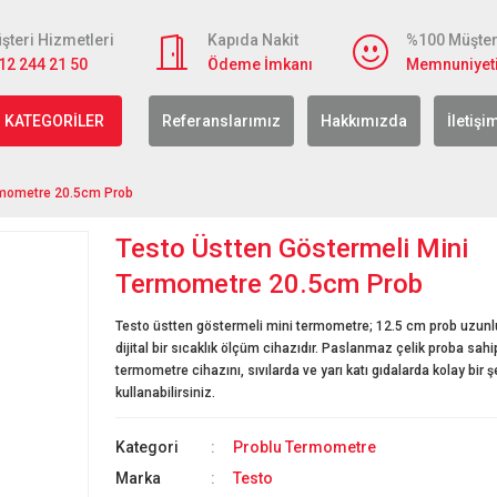
şteri Hizmetleri
Kapıda Nakit
%100 Müşter
12 244 21 50
Ödeme İmkanı
Memnuniyet
 KATEGORİLER
Referanslarımız
Hakkımızda
İletişi
ermometre 20.5cm Prob
Testo Üstten Göstermeli Mini
Termometre 20.5cm Prob
Testo üstten göstermeli mini termometre; 12.5 cm prob uzun
dijital bir sıcaklık ölçüm cihazıdır. Paslanmaz çelik proba sahi
termometre cihazını, sıvılarda ve yarı katı gıdalarda kolay bir ş
kullanabilirsiniz.
Kategori
Problu Termometre
Marka
Testo