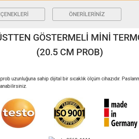
EÇENEKLERI
ÖNERILERINIZ
ÜSTTEN GÖSTERMELİ MİNİ TER
(20.5 CM PROB)
rob uzunluğuna sahip dijital bir sıcaklık ölçüm cihazıdır. Paslan
anabilirsiniz.