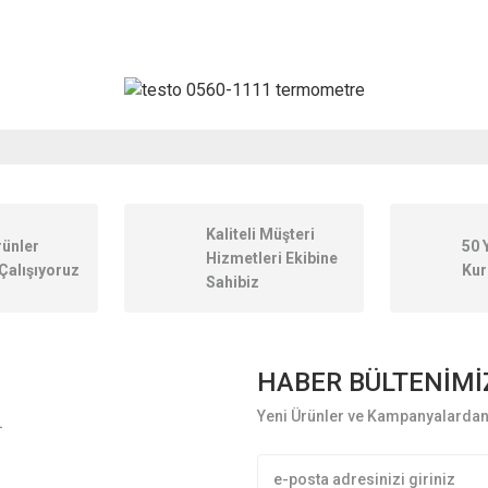
onularda yetersiz gördüğünüz noktaları öneri formunu kullanarak tarafımıza ileteb
Kaliteli Müşteri
rünler
50 
Hizmetleri Ekibine
Çalışıyoruz
Kur
Sahibiz
HABER BÜLTENİMİ
Yeni Ürünler ve Kampanyalardan 
L