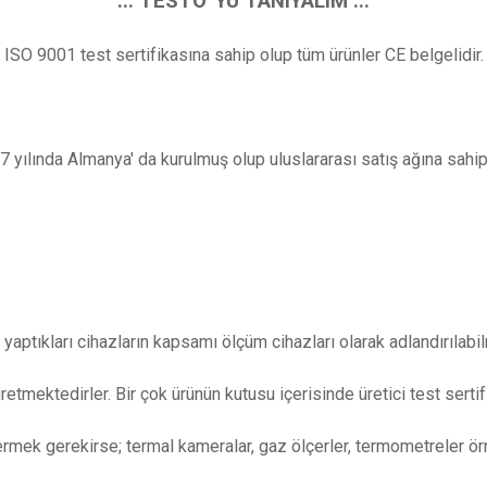
..: TESTO' YU TANIYALIM :..
ISO 9001 test sertifikasına sahip olup tüm ürünler CE belgelidir.
7 yılında Almanya' da kurulmuş olup uluslararası satış ağına sahip 
 yaptıkları cihazların kapsamı ölçüm cihazları olarak adlandırılabi
üretmektedirler. Bir çok ürünün kutusu içerisinde üretici test sert
rmek gerekirse; termal kameralar, gaz ölçerler, termometreler ör