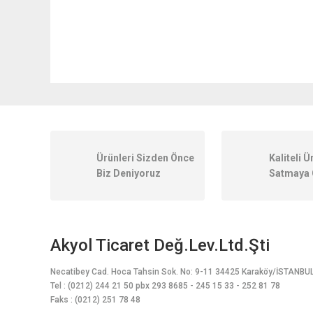
Bu ürünün fiyat bilgisi, resim, ürün açıklamalarında ve diğer k
Görüş ve önerileriniz için teşekkür ederiz.
Ürün resmi kalitesiz, bozuk veya görüntülenemiyor.
Ürünleri Sizden Önce
Kaliteli Ü
Ürün açıklamasında eksik bilgiler bulunuyor.
Biz Deniyoruz
Satmaya 
Ürün bilgilerinde hatalar bulunuyor.
Ürün fiyatı diğer sitelerden daha pahalı.
Bu ürüne benzer farklı alternatifler olmalı.
Akyol Ticaret Değ.Lev.Ltd.Şti
Necatibey Cad. Hoca Tahsin Sok. No: 9-11 34425 Karaköy/İSTANBU
Tel : (0212) 244 21 50 pbx 293 8685 - 245 15 33 - 252 81 78
Faks : (0212) 251 78 48