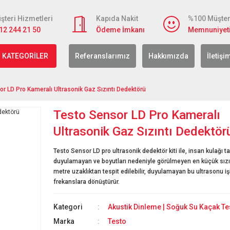
şteri Hizmetleri
Kapıda Nakit
%100 Müşter
12 244 21 50
Ödeme İmkanı
Memnuniyet
 KATEGORİLER
Referanslarımız
Hakkımızda
İletişi
r LD Pro Kameralı Ultrasonik Gaz Sızıntı Dedektörü
Testo Sensor LD Pro Kameralı
Ultrasonik Gaz Sızıntı Dedektör
Testo Sensor LD pro ultrasonik dedektör kiti ile, insan kulağı t
duyulamayan ve boyutları nedeniyle görülmeyen en küçük sızınt
metre uzaklıktan tespit edilebilir, duyulamayan bu ultrasonu işit
frekanslara dönüştürür.
Kategori
Akustik Dinleme | Soğuk Su Kaçak Tes
Marka
Testo