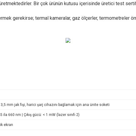
üretmektedirler. Bir çok ürünün kutusu içerisinde üretici test sert
rmek gerekirse; termal kameralar, gaz ölçerler, termometreler ör
n 3,5 mm jak fişi, harici şarj cihazını bağlamak için ana ünite soketi
 ila 660 nm | Çıkış gücü: < 1 mW (lazer sınıfı 2)
ik ekran