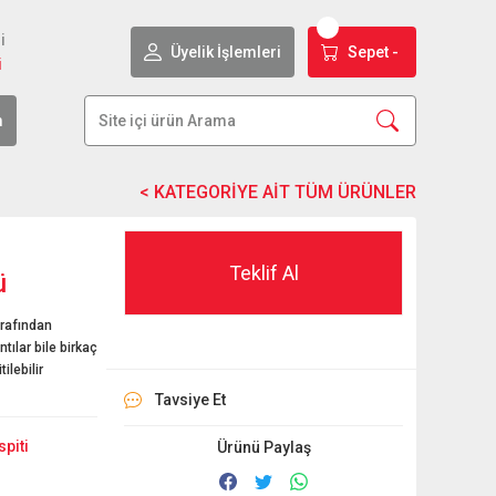
i
Üyelik İşlemleri
Sepet -
i
m
Teklif Al
ü
arafından
ılar bile birkaç
ilebilir
Tavsiye Et
piti
Ürünü Paylaş