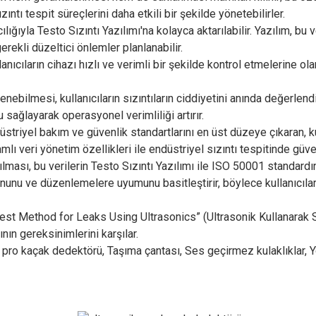
zıntı tespit süreçlerini daha etkili bir şekilde yönetebilirler.
cılığıyla Testo Sızıntı Yazılımı'na kolayca aktarılabilir. Yazılım, bu v
erekli düzeltici önlemler planlanabilir.
nıcıların cihazı hızlı ve verimli bir şekilde kontrol etmelerine ola
nebilmesi, kullanıcıların sızıntıların ciddiyetini anında değerlend
 sağlayarak operasyonel verimliliği artırır.
üstriyel bakım ve güvenlik standartlarını en üst düzeye çıkaran, k
ı veri yönetim özellikleri ile endüstriyel sızıntı tespitinde güve
rılması, bu verilerin Testo Sızıntı Yazılımı ile ISO 50001 standar
nunu ve düzenlemelere uyumunu basitleştirir, böylece kullanıcılar
Test Method for Leaks Using Ultrasonics” (Ultrasonik Kullanarak Sı
nın gereksinimlerini karşılar.
pro kaçak dedektörü, Taşıma çantası, Ses geçirmez kulaklıklar, Y