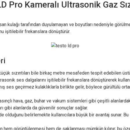
D Pro Kameralı Ultrasonik Gaz Sı
nsan kulağı tarafından duyulamayan ve boyutları nedeniyle görülme
u işitilebilir frekanslara dönüştürür.
ri
küçük sızıntıları bile birkaç metre mesafeden tespit edebilen üstü
onik ses dalgalarını işitilebilir frekanslara dönüştürerek kullanıc
ş ses geçirmez kulaklıklarla birlikte gelir, böylece gürültülü ortam
asınçlı hava, gaz, buhar ve vakum sistemleri gibi çeşitli alanlarda
ı gibi alanlarda da güvenilir sonuçlar sağlar.
ede olduğunu belirlemekte kullanıcılara büyük bir avantaj sunar. Bu 
ın hem görüntülenmesi hem de saklanması mümkün kılınır; bu özel