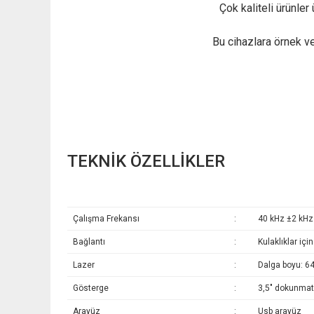
Çok kaliteli ürünler 
Bu cihazlara örnek ve
TEKNİK ÖZELLİKLER
Çalışma Frekansı
:
40 kHz ±2 kHz
Bağlantı
:
Kulaklıklar içi
Lazer
:
Dalga boyu: 645
Gösterge
:
3,5" dokunmat
Arayüz
:
Usb arayüz