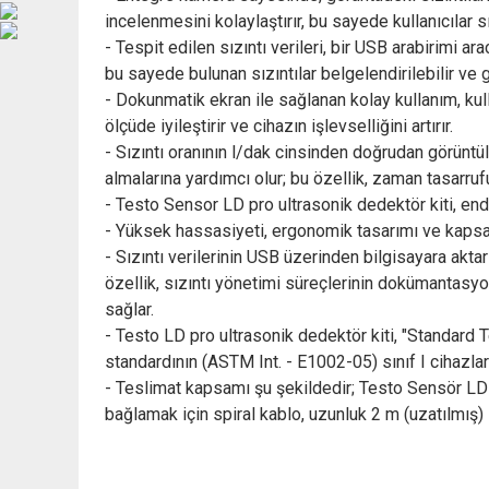
incelenmesini kolaylaştırır, bu sayede kullanıcılar sı
- Tespit edilen sızıntı verileri, bir USB arabirimi ara
bu sayede bulunan sızıntılar belgelendirilebilir ve g
- Dokunmatik ekran ile sağlanan kolay kullanım, kulla
ölçüde iyileştirir ve cihazın işlevselliğini artırır.
- Sızıntı oranının l/dak cinsinden doğrudan görüntüle
almalarına yardımcı olur; bu özellik, zaman tasarrufu
- Testo Sensor LD pro ultrasonik dedektör kiti, end
- Yüksek hassasiyeti, ergonomik tasarımı ve kapsaml
- Sızıntı verilerinin USB üzerinden bilgisayara akta
özellik, sızıntı yönetimi süreçlerinin dokümantasyo
sağlar.
- Testo LD pro ultrasonik dedektör kiti, "Standard 
standardının (ASTM Int. - E1002-05) sınıf I cihazları
- Teslimat kapsamı şu şekildedir; Testo Sensör LD 
bağlamak için spiral kablo, uzunluk 2 m (uzatılmış)