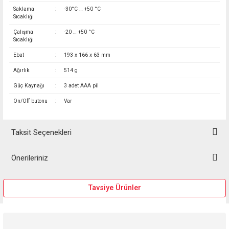
Saklama
:
-30°C … +50 °C
Sıcaklığı
Çalışma
:
-20 … +50 °C
Sıcaklığı
Ebat
:
193 x 166 x 63 mm
Ağırlık
:
514 g
Güç Kaynağı
:
3 adet AAA pil
On/Off butonu
:
Var
Taksit Seçenekleri
Önerileriniz
Bu ürünün fiyat bilgisi, resim, ürün açıklamalarında ve diğer konularda
Tavsiye Ürünler
yetersiz gördüğünüz noktaları öneri formunu kullanarak tarafımıza
iletebilirsiniz.
Görüş ve önerileriniz için teşekkür ederiz.