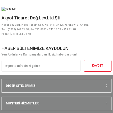
Akyol Ticaret Değ.Lev.Ltd.Şti
Necatibey Cad. Hoca Tahsin Sok. No: 9-11 34425 Karaköy/İSTANBUL
Tel : (0212) 244 21 50 pbx 293 8685 - 245 15 33 - 252 81 78
Faks : (0212) 251 78 48
HABER BÜLTENİMİZE KAYDOLUN
Testo 835-T2 Kızılötesi Lazerli Termometre
Yeni Ürünler ve Kampanyalardan ilk siz haberdar olun!
KAYDET
34.150,40 TL + KDV
Aynı Gün Kargo
DİĞER SİTELERİMİZ
MÜŞTERİ HİZMETLERİ