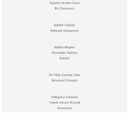
Ürün resmi kalitesiz, bozuk veya görüntülenemiyor.
Ürünleri Sizden Önce
Biz Deniyoruz
Ürün açıklamasında eksik bilgiler bulunuyor.
Ürün bilgilerinde hatalar bulunuyor.
Kaliteli Ürünler
Ürün fiyatı diğer sitelerden daha pahalı.
Satmaya Çalışıyoruz
Bu ürüne benzer farklı alternatifler olmalı.
Kaliteli Müşteri
Hizmetleri Ekibine
LYK 10X3L Led Aydınlatmalı Pipo Büyüteç
Sahibiz
Gönder
50 Yıllık Geçmişi Olan
Kurumsal Firmayız
722,70 TL + KDV
Sattığımız Ürünlere
Aynı Gün Kargo
Teknik Servis Hizmeti
Sunuyoruz