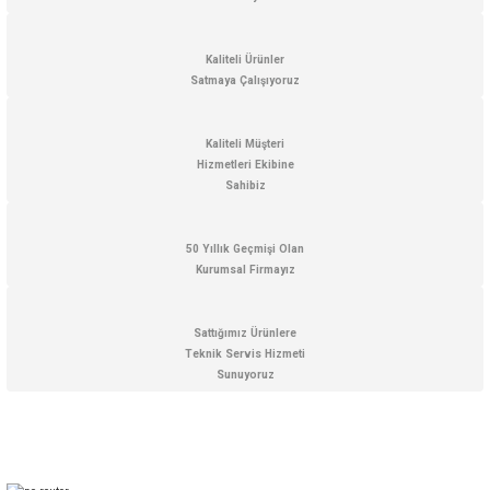
Ürün resmi kalitesiz, bozuk veya görüntülenemiyor.
Ürün açıklamasında eksik bilgiler bulunuyor.
Kaliteli Ürünler
Satmaya Çalışıyoruz
Ürün bilgilerinde hatalar bulunuyor.
Ürün fiyatı diğer sitelerden daha pahalı.
Kaliteli Müşteri
Bu ürüne benzer farklı alternatifler olmalı.
Hizmetleri Ekibine
Sahibiz
50 Yıllık Geçmişi Olan
Kurumsal Firmayız
Gönder
Sattığımız Ürünlere
Teknik Servis Hizmeti
Sunuyoruz