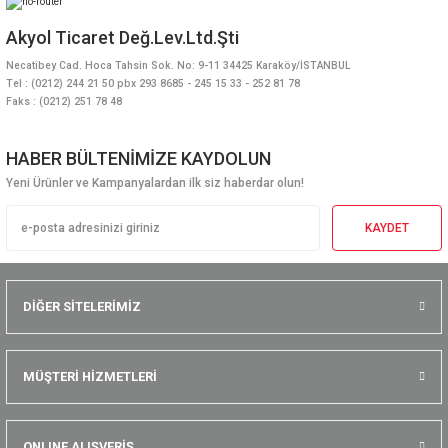
Akyol Ticaret Değ.Lev.Ltd.Şti
Necatibey Cad. Hoca Tahsin Sok. No: 9-11 34425 Karaköy/İSTANBUL
Tel : (0212) 244 21 50 pbx 293 8685 - 245 15 33 - 252 81 78
Faks : (0212) 251 78 48
HABER BÜLTENİMİZE KAYDOLUN
Yeni Ürünler ve Kampanyalardan ilk siz haberdar olun!
KAYDET
DİĞER SİTELERİMİZ
MÜŞTERİ HİZMETLERİ
ONLINE ALIŞVERİŞ