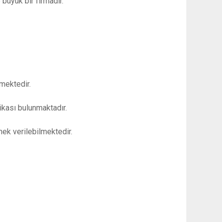
büyük bir firmadır.
lmektedir.
ifikası bulunmaktadır.
nek verilebilmektedir.