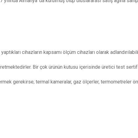
7 yılında Almanya' da kurulmuş olup uluslararası satış ağına sahip 
 yaptıkları cihazların kapsamı ölçüm cihazları olarak adlandırılabi
üretmektedirler. Bir çok ürünün kutusu içerisinde üretici test sert
rmek gerekirse; termal kameralar, gaz ölçerler, termometreler ör