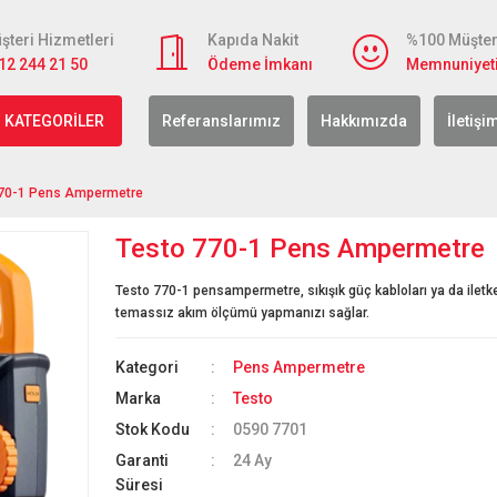
şteri Hizmetleri
Kapıda Nakit
%100 Müşter
12 244 21 50
Ödeme İmkanı
Memnuniyet
 KATEGORİLER
Referanslarımız
Hakkımızda
İletişi
770-1 Pens Ampermetre
Testo 770-1 Pens Ampermetre
Testo 770-1 pensampermetre, sıkışık güç kabloları ya da iletk
temassız akım ölçümü yapmanızı sağlar.
Kategori
Pens Ampermetre
Marka
Testo
Stok Kodu
0590 7701
Garanti
24 Ay
Süresi