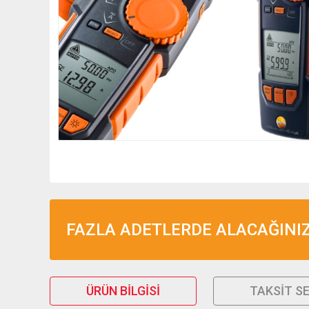
FAZLA ADETLERDE ALACAĞINIZ 
ÜRÜN BILGISI
TAKSIT S