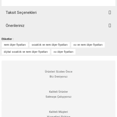
Taksit Seçenekleri
Önerileriniz
Bu ürünün fiyat bilgisi, resim, ürün açıklamalarında ve diğer konularda
Etiketler :
yetersiz gördüğünüz noktaları öneri formunu kullanarak tarafımıza
nem ölçer fiyatları
sıcaklık ve nem ölçer fiyatları
ısı ve nem ölçer fiyatları
iletebilirsiniz.
Görüş ve önerileriniz için teşekkür ederiz.
dijital sıcaklık ve nem ölçer fiyatları
ısı ölçer fiyatları
Ürün resmi kalitesiz, bozuk veya görüntülenemiyor.
Ürün açıklamasında eksik bilgiler bulunuyor.
Ürünleri Sizden Önce
Biz Deniyoruz
Ürün bilgilerinde hatalar bulunuyor.
Ürün fiyatı diğer sitelerden daha pahalı.
Kaliteli Ürünler
Bu ürüne benzer farklı alternatifler olmalı.
Satmaya Çalışıyoruz
Kaliteli Müşteri
Hizmetleri Ekibine