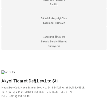
Sahibiz
Gönder
50 Yıllık Geçmişi Olan
Kurumsal Firmayız
Sattığımız Ürünlere
Teknik Servis Hizmeti
Sunuyoruz
Akyol Ticaret Değ.Lev.Ltd.Şti
Necatibey Cad. Hoca Tahsin Sok. No: 9-11 34425 Karaköy/İSTANBUL
Tel : (0212) 244 21 50 pbx 293 8685 - 245 15 33 - 252 81 78
Faks : (0212) 251 78 48