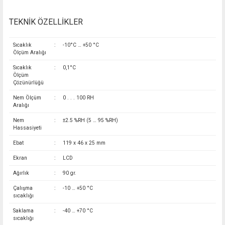
TEKNİK ÖZELLİKLER
Sıcaklık
:
-10°C … +50 °C
Ölçüm Aralığı
Sıcaklık
:
0,1°C
Ölçüm
Çözünürlüğü
Nem Ölçüm
:
0 . . . 100 RH
Aralığı
Nem
:
±2.5 %RH (5 … 95 %RH)
Hassasiyeti
Ebat
:
119 x 46 x 25 mm
Ekran
:
LCD
Ağırlık
:
90 gr.
Çalışma
:
-10 … +50 °C
sıcaklığı
Saklama
:
-40 … +70 °C
sıcaklığı