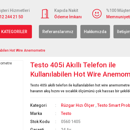
şteri Hizmetleri
Kapıda Nakit
%100 Müşter
12 244 21 50
Ödeme İmkanı
Memnuniyet
 KATEGORİLER
Referanslarımız
Hakkımızda
İletişi
nılabilen Hot Wire Anemometre
Testo 405i Akıllı Telefon ile
Kullanılabilen Hot Wire Anemom
Testo 405i akıllı telefon ile kullanılabilen hot wire anemometre 
havanın akış hızını ve sıcaklık ölçümünü çok hassas bir şekilde
Kategori
Rüzgar Hızı Ölçer
,
Testo Smart Prob
Marka
Testo
Stok Kodu
0560 1405
Garanti
24 Ay