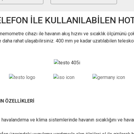
TELEFON İLE KULLANILABİLEN 
e anemometre cihazı ile havanın akış hızını ve sıcaklık ölçümünü ç
e daha rahat ulaşabilirsiniz. 400 mm ye kadar uzatılabilen teleskob
N ÖZELLİKLERİ
havalandırma ve klima sistemlerinde havanın sıcaklığını ve havanı