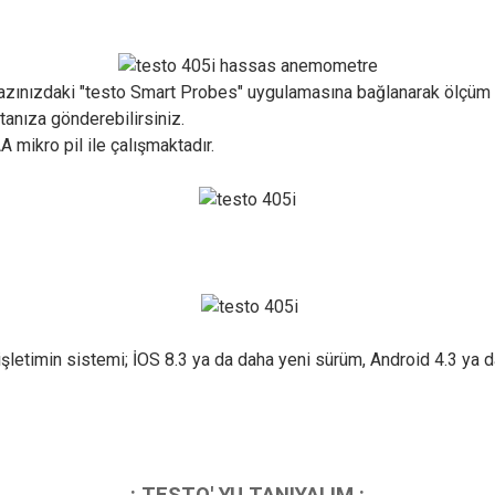
 cihazınızdaki "testo Smart Probes" uygulamasına bağlanarak ölçü
anıza gönderebilirsiniz.
 mikro pil ile çalışmaktadır.
ın işletimin sistemi; İOS 8.3 ya da daha yeni sürüm, Android 4.3 ya
..: TESTO' YU TANIYALIM :..