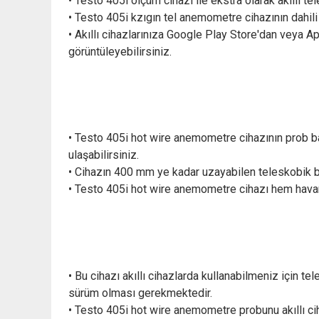
• Testo 405i ölçüm cihazı ile ekstra olarak akıllı t
• Testo 405i kzıgın tel anemometre cihazının dahili
• Akıllı cihazlarınıza Google Play Store'dan veya 
görüntüleyebilirsiniz.
• Testo 405i hot wire anemometre cihazının prob ba
ulaşabilirsiniz.
• Cihazın 400 mm ye kadar uzayabilen teleskobik başl
• Testo 405i hot wire anemometre cihazı hem havan
• Bu cihazı akıllı cihazlarda kullanabilmeniz için t
sürüm olması gerekmektedir.
• Testo 405i hot wire anemometre probunu akıllı cih