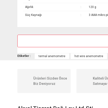
Ağırlık
:
120 g
Güç Kaynağı
:
3 AAA mikro pi
Bu ürünün fiyat bilgisi, resim, ürün açıklamalarında ve diğer k
Görüş ve önerileriniz için teşekkür ederiz.
Ürün resmi kalitesiz, bozuk veya görüntülenemiyor.
Ürün açıklamasında eksik bilgiler bulunuyor.
Etiketler :
termal anemometre
hot wire anemometre
Ürün bilgilerinde hatalar bulunuyor.
Ürün fiyatı diğer sitelerden daha pahalı.
Bu ürüne benzer farklı alternatifler olmalı.
Ürünleri Sizden Önce
Kaliteli Ü
Biz Deniyoruz
Satmaya 