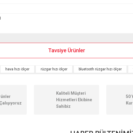
l
onularda yetersiz gördüğünüz noktaları öneri formunu kullanarak tarafımıza ileteb
Tavsiye Ürünler
hava hızı ölçer
rüzgar hızı ölçer
bluetooth rüzgar hızı ölçer
Kaliteli Müşteri
rünler
50 
Hizmetleri Ekibine
Çalışıyoruz
Kur
Sahibiz
Gönder