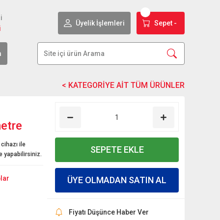
i
Üyelik İşlemleri
Sepet -
i
m
etre
cihazı ile
SEPETE EKLE
 yapabilirsiniz.
lar
ÜYE OLMADAN SATIN AL
Fiyatı Düşünce Haber Ver