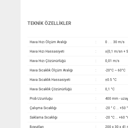
TEKNİK ÖZELLİKLER
Hava Hızı Ölçüm Aralığı
:
0 . . . 30 m/s
Hava Hızı Hassasiyeti
:
±(0,1 m/sn + 5
Hava Hızı Çözünürlüğü
:
0,01 m/s
Hava Sıcaklık Ölçüm Aralığı
:
-20°C ~ 60°C
Hava Sıcaklık Hassasiyeti
:
±0.5 °C
Hava Sıcaklık Çözünürlüğü
:
0,1 °C
Prob Uzunluğu
:
400 mm - uzay
Çalışma Sıcaklığı
:
-20 ° C … +50 
Saklama Sıcaklığı
:
-20 °C ... +60 °
Boyutları
:
200 x 30 x 41