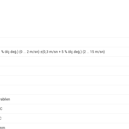
 % ölç.değ.) (0 … 2 m/sn) ±(0,3 m/sn + 5 % ölç.değ.) (2 … 15 m/sn)
abilen
°C
C
 mm