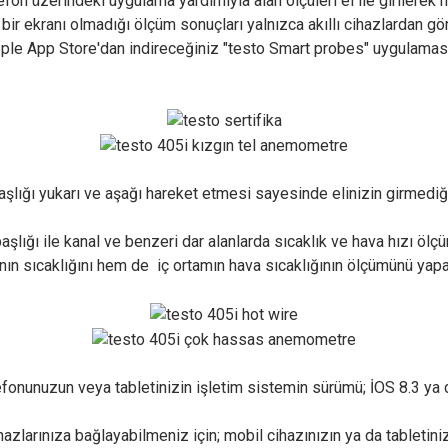
elefon üzerindeki uygulama yardımıyla alan ölçüleri el ile girilere
 bir ekranı olmadığı ölçüm sonuçları yalnızca akıllı cihazlardan gö
Apple App Store'dan indireceğiniz "testo Smart probes" uygulama
şlığı yukarı ve aşağı hareket etmesi sayesinde elinizin girmediği
ığı ile kanal ve benzeri dar alanlarda sıcaklık ve hava hızı ölçüm
ın sıcaklığını hem de iç ortamın hava sıcaklığının ölçümünü yap
elefonunuzun veya tabletinizin işletim sistemin sürümü; İOS 8.3 ya
azlarınıza bağlayabilmeniz için; mobil cihazınızın ya da tabletin