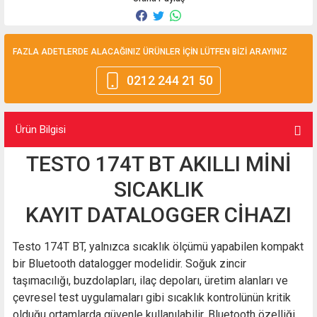
FAZLA ADETLERDE ALACAĞINIZ ÜRÜNLER İÇİN LÜTFEN BİZİ ARAYINIZ
0212 244 21 50
Ürün Bilgisi
TESTO 174T BT AKILLI MİNİ
SICAKLIK
KAYIT DATALOGGER CİHAZI
Testo 174T BT, yalnızca sıcaklık ölçümü yapabilen kompakt
bir Bluetooth datalogger modelidir. Soğuk zincir
taşımacılığı, buzdolapları, ilaç depoları, üretim alanları ve
çevresel test uygulamaları gibi sıcaklık kontrolünün kritik
olduğu ortamlarda güvenle kullanılabilir. Bluetooth özelliği