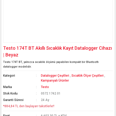
Testo 174T BT Akıllı Sıcaklık Kayıt Datalogger Cihazı
| Beyaz
Testo 174T BT, yalnızca sıcaklık ölçümü yapabilen kompakt bir Bluetooth
datalogger modelidir.
Kategori
Datalogger Çeşitleri
,
Sıcaklık Ölçer Çeşitleri
,
Kampanyalı Ürünler
Marka
Testo
Stok Kodu
0572 1742 01
Garanti Süresi
24 Ay
*884,84 TL den başlayan taksitlerle!!
Fiyat
6.603,30 TL + KDV