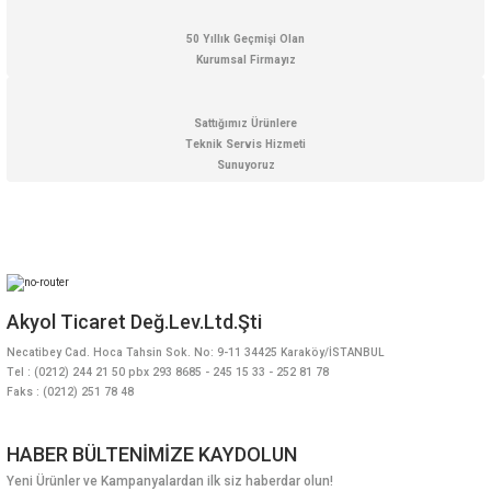
50 Yıllık Geçmişi Olan
Kurumsal Firmayız
Gönder
Sattığımız Ürünlere
Teknik Servis Hizmeti
Sunuyoruz
Akyol Ticaret Değ.Lev.Ltd.Şti
Necatibey Cad. Hoca Tahsin Sok. No: 9-11 34425 Karaköy/İSTANBUL
Tel : (0212) 244 21 50 pbx 293 8685 - 245 15 33 - 252 81 78
Faks : (0212) 251 78 48
HABER BÜLTENİMİZE KAYDOLUN
Yeni Ürünler ve Kampanyalardan ilk siz haberdar olun!