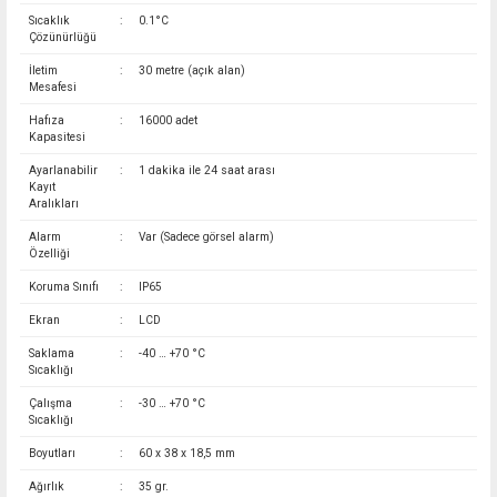
Sıcaklık
:
0.1°C
Çözünürlüğü
İletim
:
30 metre (açık alan)
Mesafesi
Hafıza
:
16000 adet
Kapasitesi
Ayarlanabilir
:
1 dakika ile 24 saat arası
Kayıt
Aralıkları
Alarm
:
Var (Sadece görsel alarm)
Özelliği
Koruma Sınıfı
:
IP65
Ekran
:
LCD
Saklama
:
-40 … +70 °C
Sıcaklığı
Çalışma
:
-30 … +70 °C
Sıcaklığı
Boyutları
:
60 x 38 x 18,5 mm
Ağırlık
:
35 gr.