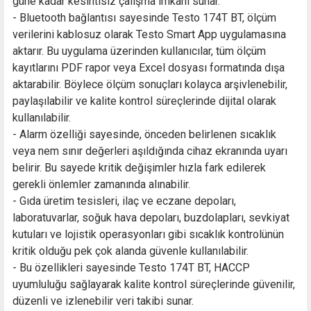
güne kadar kesintisiz çalışma imkânı sunar.
- Bluetooth bağlantısı sayesinde Testo 174T BT, ölçüm
verilerini kablosuz olarak Testo Smart App uygulamasına
aktarır. Bu uygulama üzerinden kullanıcılar, tüm ölçüm
kayıtlarını PDF rapor veya Excel dosyası formatında dışa
aktarabilir. Böylece ölçüm sonuçları kolayca arşivlenebilir,
paylaşılabilir ve kalite kontrol süreçlerinde dijital olarak
kullanılabilir.
- Alarm özelliği sayesinde, önceden belirlenen sıcaklık
veya nem sınır değerleri aşıldığında cihaz ekranında uyarı
belirir. Bu sayede kritik değişimler hızla fark edilerek
gerekli önlemler zamanında alınabilir.
- Gıda üretim tesisleri, ilaç ve eczane depoları,
laboratuvarlar, soğuk hava depoları, buzdolapları, sevkiyat
kutuları ve lojistik operasyonları gibi sıcaklık kontrolünün
kritik olduğu pek çok alanda güvenle kullanılabilir.
- Bu özellikleri sayesinde Testo 174T BT, HACCP
uyumluluğu sağlayarak kalite kontrol süreçlerinde güvenilir,
düzenli ve izlenebilir veri takibi sunar.