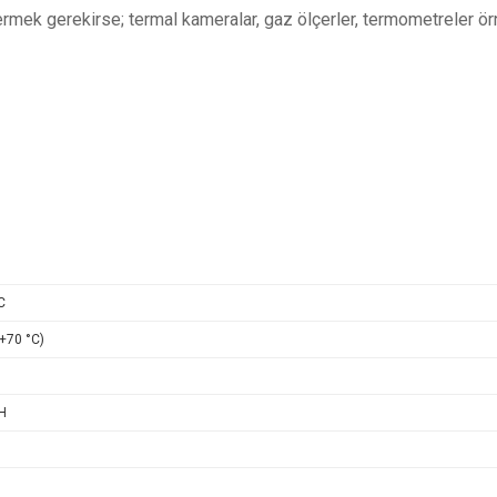
rmek gerekirse; termal kameralar, gaz ölçerler, termometreler ör
C
 +70 °C)
RH