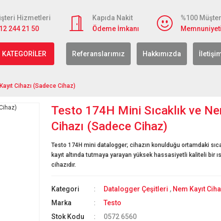
şteri Hizmetleri
Kapıda Nakit
%100 Müşter
12 244 21 50
Ödeme İmkanı
Memnuniyet
 KATEGORİLER
Referanslarımız
Hakkımızda
İletişi
Kayıt Cihazı (Sadece Cihaz)
Testo 174H Mini Sıcaklık ve Ne
Cihazı (Sadece Cihaz)
Testo 174H mini datalogger; cihazın konulduğu ortamdaki sıca
kayıt altında tutmaya yarayan yüksek hassasiyetli kaliteli bir ı
cihazıdır.
Kategori
Datalogger Çeşitleri
,
Nem Kayıt Ciha
Marka
Testo
Stok Kodu
0572 6560