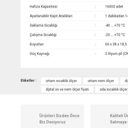
Hafıza Kapasitesi
:
16000 adet
Ayarlanabilir Kayıt Aralıkları
:
1 dakikadan 144
Saklama Sıcaklığı
:
-40 … +70 °C
Çalışma Sıcaklığı
:
-20 … +70 °C
Boyutları
:
60 x 38 x 18,
Güç Kaynağı
:
2 lityum pil (
Bu ürünün fiyat bilgisi, resim, ürün açıklamalarında ve diğer k
Görüş ve önerileriniz için teşekkür ederiz.
Etiketler :
ortam sıcaklık ölçer
ortam nem ölçer
di
dijital ısı ve nem ölçer fiyatı
oda sıcaklık ölçer
Ürün resmi kalitesiz, bozuk veya görüntülenemiyor.
Ürün açıklamasında eksik bilgiler bulunuyor.
Ürün bilgilerinde hatalar bulunuyor.
Ürünleri Sizden Önce
Kaliteli Ü
Ürün fiyatı diğer sitelerden daha pahalı.
Biz Deniyoruz
Satmaya 
Bu ürüne benzer farklı alternatifler olmalı.