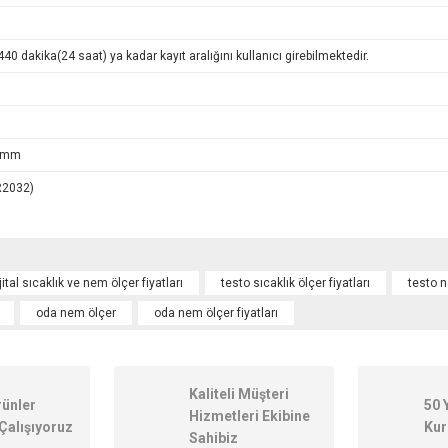
0 dakika(24 saat) ya kadar kayıt aralığını kullanıcı girebilmektedir.
5 mm
CR2032)
onularda yetersiz gördüğünüz noktaları öneri formunu kullanarak tarafımıza ileteb
jital sıcaklık ve nem ölçer fiyatları
testo sıcaklık ölçer fiyatları
testo n
oda nem ölçer
oda nem ölçer fiyatları
Kaliteli Müşteri
rünler
50 
Hizmetleri Ekibine
Çalışıyoruz
Kur
Sahibiz