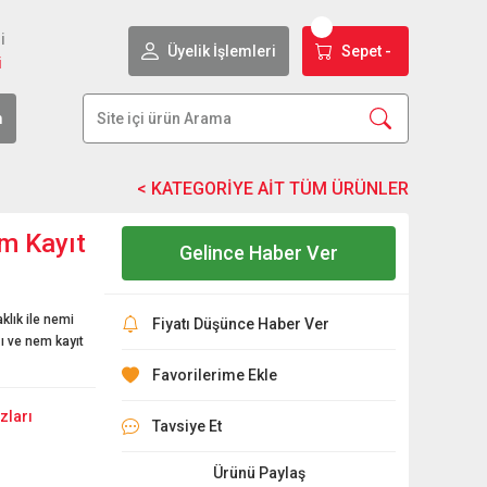
i
Üyelik İşlemleri
Sepet -
i
m
m Kayıt
Gelince Haber Ver
klık ile nemi
Fiyatı Düşünce Haber Ver
sı ve nem kayıt
zları
Tavsiye Et
Ürünü Paylaş