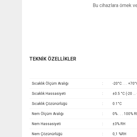
Bu cihazlara örnek ve
TEKNİK ÖZELLİKLER
Sıcaklık Ölçüm Aralığı
:
-20°C . . . +70°
Sıcaklık Hassasiyeti
:
±0.5 °C (-20 …
Sıcaklık Çözünürlüğü
:
0.1°C
Nem Ölçüm Aralığı
:
0% . . . 100% 
Nem Hassasiyeti
:
±3% RH
Nem Çözünürlüğü
:
0,1 %RH