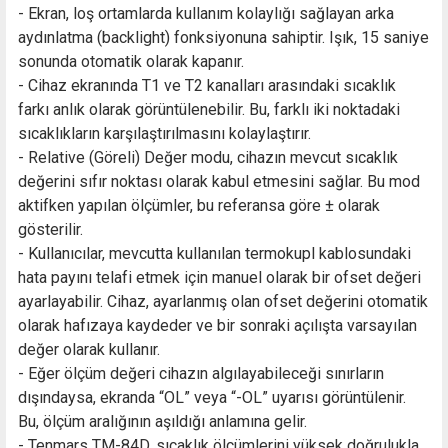
- Ekran, loş ortamlarda kullanım kolaylığı sağlayan arka
aydınlatma (backlight) fonksiyonuna sahiptir. Işık, 15 saniye
sonunda otomatik olarak kapanır.
- Cihaz ekranında T1 ve T2 kanalları arasındaki sıcaklık
farkı anlık olarak görüntülenebilir. Bu, farklı iki noktadaki
sıcaklıkların karşılaştırılmasını kolaylaştırır.
- Relative (Göreli) Değer modu, cihazın mevcut sıcaklık
değerini sıfır noktası olarak kabul etmesini sağlar. Bu mod
aktifken yapılan ölçümler, bu referansa göre ± olarak
gösterilir.
- Kullanıcılar, mevcutta kullanılan termokupl kablosundaki
hata payını telafi etmek için manuel olarak bir ofset değeri
ayarlayabilir. Cihaz, ayarlanmış olan ofset değerini otomatik
olarak hafızaya kaydeder ve bir sonraki açılışta varsayılan
değer olarak kullanır.
- Eğer ölçüm değeri cihazın algılayabileceği sınırların
dışındaysa, ekranda “OL” veya “-OL” uyarısı görüntülenir.
Bu, ölçüm aralığının aşıldığı anlamına gelir.
- Tenmars TM-84D, sıcaklık ölçümlerini yüksek doğrulukla