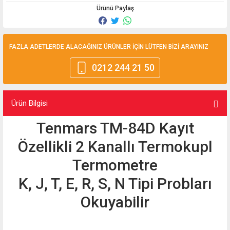
Ürünü Paylaş
FAZLA ADETLERDE ALACAĞINIZ ÜRÜNLER İÇİN LÜTFEN BİZİ ARAYINIZ
0212 244 21 50
Ürün Bilgisi
Tenmars TM-84D Kayıt
Özellikli 2 Kanallı Termokupl
Termometre
K, J, T, E, R, S, N Tipi Probları
Okuyabilir