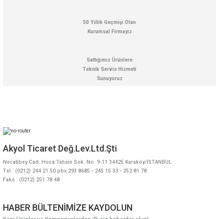
50 Yıllık Geçmişi Olan
Kurumsal Firmayız
Gönder
Sattığımız Ürünlere
Teknik Servis Hizmeti
Sunuyoruz
Akyol Ticaret Değ.Lev.Ltd.Şti
Necatibey Cad. Hoca Tahsin Sok. No: 9-11 34425 Karaköy/İSTANBUL
Tel : (0212) 244 21 50 pbx 293 8685 - 245 15 33 - 252 81 78
Faks : (0212) 251 78 48
HABER BÜLTENİMİZE KAYDOLUN