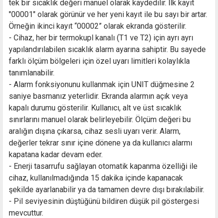
tek bir sıcaklık değeri manuel olarak kaydedilir. İlk kayıt
"00001" olarak görünür ve her yeni kayıt ile bu sayı bir artar.
Örneğin ikinci kayıt “00002” olarak ekranda gösterilir.
- Cihaz, her bir termokupl kanalı (T1 ve T2) için ayrı ayrı
yapılandırılabilen sıcaklık alarm ayarına sahiptir. Bu sayede
farklı ölçüm bölgeleri için özel uyarı limitleri kolaylıkla
tanımlanabilir.
- Alarm fonksiyonunu kullanmak için UNIT düğmesine 2
saniye basmanız yeterlidir. Ekranda alarmın açık veya
kapalı durumu gösterilir. Kullanıcı, alt ve üst sıcaklık
sınırlarını manuel olarak belirleyebilir. Ölçüm değeri bu
aralığın dışına çıkarsa, cihaz sesli uyarı verir. Alarm,
değerler tekrar sınır içine dönene ya da kullanıcı alarmı
kapatana kadar devam eder.
- Enerji tasarrufu sağlayan otomatik kapanma özelliği ile
cihaz, kullanılmadığında 15 dakika içinde kapanacak
şekilde ayarlanabilir ya da tamamen devre dışı bırakılabilir.
- Pil seviyesinin düştüğünü bildiren düşük pil göstergesi
mevcuttur.