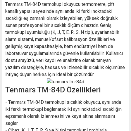
Tenmars TM-84D termokupl okuyucu termometre, çift
kanallı yapısı sayesinde aynı anda iki farklı noktadaki
sıcaklığı eş zamanlı olarak izleyebilen, yüksek doğruluk
sunan profesyonel bir sıcaklık ölçüm cihazıdır. Geniş
termokupl uyumluluğu (K, J, T, E, R, S, N tipi), ayarlanabilir
alarm sistemi, manuel/ofset kalibrasyon özellikleri ve
gelişmiş kayıt kapasitesiyle, hem endüstriyel hem de
laboratuvar uygulamalarında güvenle kullanılabilir. Kullanıcı
dostu arayüzü, veri kaydı ve analizine olanak tanıyan
yazılım desteğiyle, hassas ve izlenebilir sıcaklık ölçümüne
ihtiyaç duyan herkes için ideal bir çözümdür.
Tenmars TM-84D Özellikleri
- Tenmars TM-84D termokupl sıcaklık okuyucu, aynı anda
iki farklı termokupl bağlanarak iki ayrı noktadaki sıcaklığın
eşzamanlı olarak izlenmesini ve kayıt altına alınmasını
sağlar.
- Cihaz; K, J, T, E, R, S ve N tipi termokupl problarla