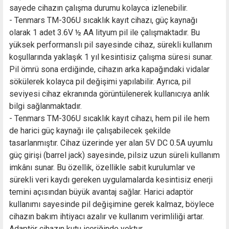
sayede cihazın çalışma durumu kolayca izlenebilir.
- Tenmars TM-306U sıcaklık kayıt cihazı, güç kaynağı
olarak 1 adet 3.6V ½ AA lityum pil ile çalışmaktadır. Bu
yüksek performanslı pil sayesinde cihaz, sürekli kullanım
koşullarında yaklaşık 1 yıl kesintisiz çalışma süresi sunar.
Pil ömrü sona erdiğinde, cihazın arka kapağındaki vidalar
sökülerek kolayca pil değişimi yapılabilir. Ayrıca, pil
seviyesi cihaz ekranında görüntülenerek kullanıcıya anlık
bilgi sağlanmaktadır.
- Tenmars TM-306U sıcaklık kayıt cihazı, hem pil ile hem
de harici güç kaynağı ile çalışabilecek şekilde
tasarlanmıştır. Cihaz üzerinde yer alan 5V DC 0.5A uyumlu
güç girişi (barrel jack) sayesinde, pilsiz uzun süreli kullanım
imkânı sunar. Bu özellik, özellikle sabit kurulumlar ve
sürekli veri kaydı gereken uygulamalarda kesintisiz enerji
temini açısından büyük avantaj sağlar. Harici adaptör
kullanımı sayesinde pil değişimine gerek kalmaz, böylece
cihazın bakım ihtiyacı azalır ve kullanım verimliliği artar.
Adaptör cihazın kutu içeriğinde yoktur.