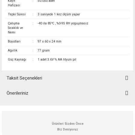
Kayıt
:
50.000 adet
Hafızası
Tepki Süresi
:
3 saniyede 1 kez ölçüm yapar
Çalışma
:
-40 ila 85℃ , %0-95 RH yoğuşmasız
Sıcaklık ve
Nemi
Boyutları
:
97 x 60 x 24 mm
Ağırlık
:
77 gram
Güç Kaynağı
:
1 adet 3.6V ½ AA lityum pil
Taksit Seçenekleri
Önerileriniz
Bu ürünün fiyat bilgisi, resim, ürün açıklamalarında ve diğer konularda
yetersiz gördüğünüz noktaları öneri formunu kullanarak tarafımıza
iletebilirsiniz.
Görüş ve önerileriniz için teşekkür ederiz.
Ürünleri Sizden Önce
Biz Deniyoruz