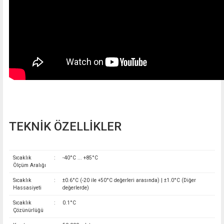
TEKNİK ÖZELLİKLER
Sıcaklık
:
-40°C ... +85°C
Ölçüm Aralığı
Sıcaklık
:
±0.6°C (-20 ile +50°C değerleri arasında) | ±1.0°C (Diğer
Hassasiyeti
değerlerde)
Sıcaklık
:
0.1°C
Çözünürlüğü