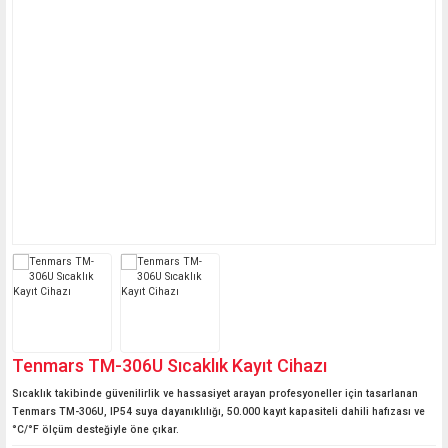
Mini Termometreler
Basküller
Probları
Kağıt Nem Ölçerler
Kaçak Akım Rölesi Test
Boya Tartım Terazileri
Vinç Baskülleri
Oda Termometreleri
Cihazı
Cilt Nem ve Cilt Yağ
Laboratuvar Terazileri
Ölçerler
Akü Test Cihazı
Hava İstasyonları
Transpalet Basküller
Medikal Teraziler
Uzun Problu Yığın
Seyyar-Taşınabilir
Sıcaklık Ölçerler
Kantarlar
Mutfak Terazileri
İbreli Mekanik Ölçüm
Medikal Basküller
Cihazları
Yazıcılı Kantar
Havuz Ölçüm Cihazları
Termokupl ve Prob
Okuyucu Çeşitleri
Tenmars TM-306U Sıcaklık Kayıt Cihazı
Sıcaklık takibinde güvenilirlik ve hassasiyet arayan profesyoneller için tasarlanan
Fırın Termometreleri
Tenmars TM-306U, IP54 suya dayanıklılığı, 50.000 kayıt kapasiteli dahili hafızası ve
°C/°F ölçüm desteğiyle öne çıkar.
Sauna Ölçüm Cihazları