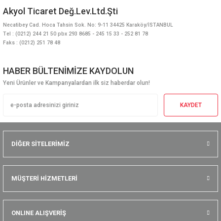
Akyol Ticaret Değ.Lev.Ltd.Şti
Necatibey Cad. Hoca Tahsin Sok. No: 9-11 34425 Karaköy/İSTANBUL
Tel : (0212) 244 21 50 pbx 293 8685 - 245 15 33 - 252 81 78
Faks : (0212) 251 78 48
HABER BÜLTENİMİZE KAYDOLUN
Yeni Ürünler ve Kampanyalardan ilk siz haberdar olun!
KAYDET
DİĞER SİTELERİMİZ
MÜŞTERİ HİZMETLERİ
ONLINE ALIŞVERİŞ