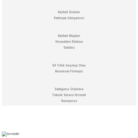
Ürün resmi kalitesiz, bozuk veya görüntülenemiyor.
Ürün açıklamasında eksik bilgiler bulunuyor.
Kaliteli Ürünler
Satmaya Çalışıyoruz
Ürün bilgilerinde hatalar bulunuyor.
Ürün fiyatı diğer sitelerden daha pahalı.
Kaliteli Müşteri
Bu ürüne benzer farklı alternatifler olmalı.
Hizmetleri Ekibine
Sahibiz
50 Yıllık Geçmişi Olan
Kurumsal Firmayız
Gönder
Sattığımız Ürünlere
Teknik Servis Hizmeti
Sunuyoruz