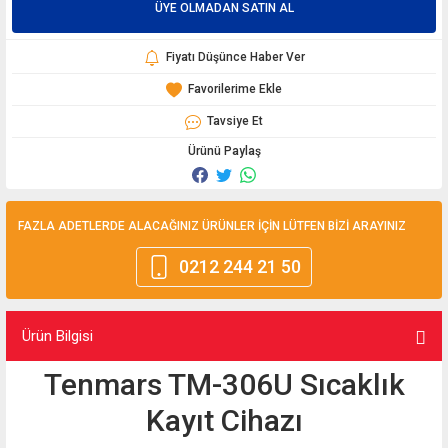
ÜYE OLMADAN SATIN AL
Fiyatı Düşünce Haber Ver
Tavsiye Et
Ürünü Paylaş
FAZLA ADETLERDE ALACAĞINIZ ÜRÜNLER İÇİN LÜTFEN BİZİ ARAYINIZ
0212 244 21 50
Ürün Bilgisi
Tenmars TM-306U Sıcaklık
Kayıt Cihazı