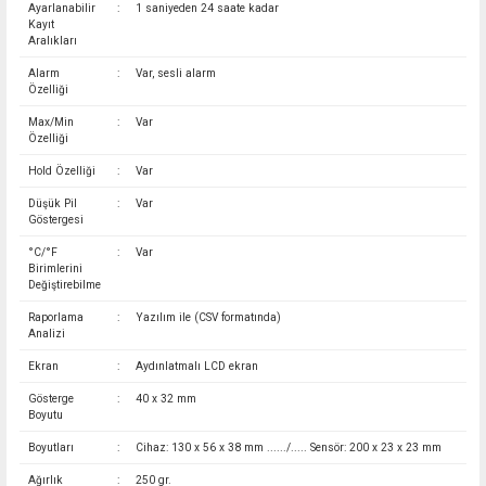
Ayarlanabilir
:
1 saniyeden 24 saate kadar
Kayıt
Aralıkları
Alarm
:
Var, sesli alarm
Özelliği
Max/Min
:
Var
Özelliği
Hold Özelliği
:
Var
Düşük Pil
:
Var
Göstergesi
°C/°F
:
Var
Birimlerini
Değiştirebilme
Raporlama
:
Yazılım ile (CSV formatında)
Analizi
Ekran
:
Aydınlatmalı LCD ekran
Gösterge
:
40 x 32 mm
Boyutu
Boyutları
:
Cihaz: 130 x 56 x 38 mm ....../..... Sensör: 200 x 23 x 23 mm
Ağırlık
:
250 gr.