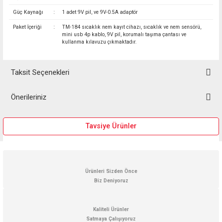
Güç Kaynağı
:
1 adet 9V pil, ve 9V-0.5A adaptör
Paket İçeriği
:
TM-184 sıcaklık nem kayıt cihazı, sıcaklık ve nem sensörü,
mini usb 4p kablo, 9V pil, korumalı taşıma çantası ve
kullanma kılavuzu çıkmaktadır.
Taksit Seçenekleri
Önerileriniz
Bu ürünün fiyat bilgisi, resim, ürün açıklamalarında ve diğer konularda
Tavsiye Ürünler
yetersiz gördüğünüz noktaları öneri formunu kullanarak tarafımıza
iletebilirsiniz.
Görüş ve önerileriniz için teşekkür ederiz.
İndirimli
Ürün resmi kalitesiz, bozuk veya görüntülenemiyor.
Ürünleri Sizden Önce
Biz Deniyoruz
Ürün açıklamasında eksik bilgiler bulunuyor.
Ürün bilgilerinde hatalar bulunuyor.
Kaliteli Ürünler
Ürün fiyatı diğer sitelerden daha pahalı.
Satmaya Çalışıyoruz