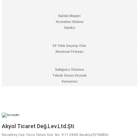
Bu ürüne benzer farklı alternatifler olmalı.
Kaliteli Müşteri
Hizmetleri Ekibine
Sahibiz
Testo 625 Taşınabilir Sıcaklık ve Nem Ölçer
Gönder
50 Yıllık Geçmişi Olan
Kurumsal Firmayız
19.529,76 TL
13.833,58 TL + KDV
Sattığımız Ürünlere
Kampanyalı Ürün
Teknik Servis Hizmeti
Sunuyoruz
Akyol Ticaret Değ.Lev.Ltd.Şti
Necatibey Cad. Hoca Tahsin Sok. No: 9-11 34425 Karaköy/İSTANBUL