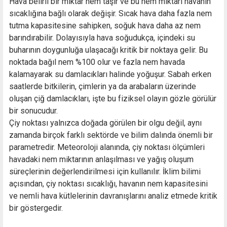
Hava belirli bir miktar nem taşır ve bu nem miktarı havanın
sıcaklığına bağlı olarak değişir. Sıcak hava daha fazla nem
tutma kapasitesine sahipken, soğuk hava daha az nem
barındırabilir. Dolayısıyla hava soğudukça, içindeki su
buharının doygunluğa ulaşacağı kritik bir noktaya gelir. Bu
noktada bağıl nem %100 olur ve fazla nem havada
kalamayarak su damlacıkları halinde yoğuşur. Sabah erken
saatlerde bitkilerin, çimlerin ya da arabaların üzerinde
oluşan çiğ damlacıkları, işte bu fiziksel olayın gözle görülür
bir sonucudur.
Çiy noktası yalnızca doğada görülen bir olgu değil, aynı
zamanda birçok farklı sektörde ve bilim dalında önemli bir
parametredir. Meteoroloji alanında, çiy noktası ölçümleri
havadaki nem miktarının anlaşılması ve yağış oluşum
süreçlerinin değerlendirilmesi için kullanılır. İklim bilimi
açısından, çiy noktası sıcaklığı, havanın nem kapasitesini
ve nemli hava kütlelerinin davranışlarını analiz etmede kritik
bir göstergedir.