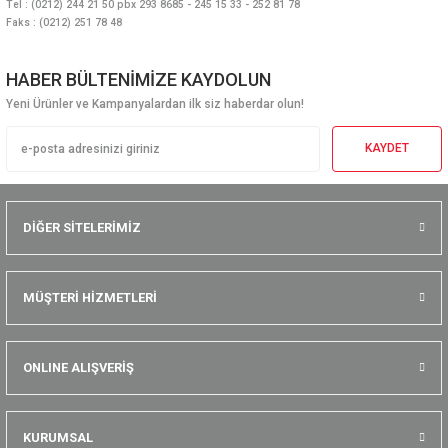
Tel : (0212) 244 21 50 pbx 293 8685 - 245 15 33 - 252 81 78
Faks : (0212) 251 78 48
HABER BÜLTENİMİZE KAYDOLUN
Yeni Ürünler ve Kampanyalardan ilk siz haberdar olun!
KAYDET
DİĞER SİTELERİMİZ
MÜŞTERİ HİZMETLERİ
ONLINE ALIŞVERİŞ
KURUMSAL