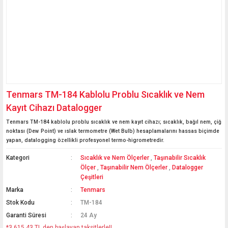
Tenmars TM-184 Kablolu Problu Sıcaklık ve Nem
Kayıt Cihazı Datalogger
Tenmars TM-184 kablolu problu sıcaklık ve nem kayıt cihazı; sıcaklık, bağıl nem, çiğ
noktası (Dew Point) ve ıslak termometre (Wet Bulb) hesaplamalarını hassas biçimde
yapan, datalogging özellikli profesyonel termo-higrometredir.
Kategori
Sıcaklık ve Nem Ölçerler
,
Taşınabilir Sıcaklık
Ölçer
,
Taşınabilir Nem Ölçerler
,
Datalogger
Çeşitleri
Marka
Tenmars
Stok Kodu
TM-184
Garanti Süresi
24 Ay
*3.615,43 TL den başlayan taksitlerle!!