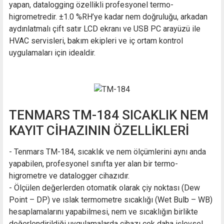
yapan, datalogging özellikli profesyonel termo-
higrometredir. ±1.0 %RH’ye kadar nem doğruluğu, arkadan
aydınlatmalı çift satır LCD ekranı ve USB PC arayüzü ile
HVAC servisleri, bakım ekipleri ve iç ortam kontrol
uygulamaları için idealdir.
TENMARS TM-184 SICAKLIK NEM
KAYIT CİHAZININ ÖZELLİKLERİ
- Tenmars TM-184, sıcaklık ve nem ölçümlerini aynı anda
yapabilen, profesyonel sınıfta yer alan bir termo-
higrometre ve datalogger cihazıdır.
- Ölçülen değerlerden otomatik olarak çiy noktası (Dew
Point – DP) ve ıslak termometre sıcaklığı (Wet Bulb – WB)
hesaplamalarını yapabilmesi, nem ve sıcaklığın birlikte
değerlendirildiği uygulamalarda cihazı çok daha işlevsel