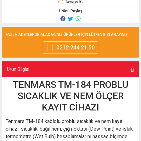
Tavsiye Et
Ürünü Paylaş
FAZLA ADETLERDE ALACAĞINIZ ÜRÜNLER İÇİN LÜTFEN BİZİ ARAYINIZ
0212 244 21 50
Ürün Bilgisi
TENMARS TM-184 PROBLU
SICAKLIK VE NEM ÖLÇER
KAYIT CİHAZI
Tenmars TM-184 kablolu problu sıcaklık ve nem kayıt
cihazı; sıcaklık, bağıl nem, çiğ noktası (Dew Point) ve ıslak
termometre (Wet Bulb) hesaplamalarını hassas biçimde