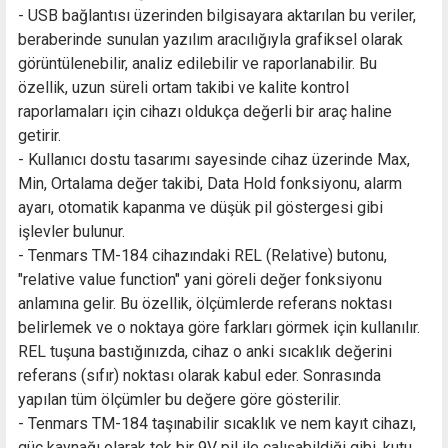
- USB bağlantısı üzerinden bilgisayara aktarılan bu veriler,
beraberinde sunulan yazılım aracılığıyla grafiksel olarak
görüntülenebilir, analiz edilebilir ve raporlanabilir. Bu
özellik, uzun süreli ortam takibi ve kalite kontrol
raporlamaları için cihazı oldukça değerli bir araç haline
getirir.
- Kullanıcı dostu tasarımı sayesinde cihaz üzerinde Max,
Min, Ortalama değer takibi, Data Hold fonksiyonu, alarm
ayarı, otomatik kapanma ve düşük pil göstergesi gibi
işlevler bulunur.
- Tenmars TM-184 cihazındaki REL (Relative) butonu,
"relative value function" yani göreli değer fonksiyonu
anlamına gelir. Bu özellik, ölçümlerde referans noktası
belirlemek ve o noktaya göre farkları görmek için kullanılır.
REL tuşuna bastığınızda, cihaz o anki sıcaklık değerini
referans (sıfır) noktası olarak kabul eder. Sonrasında
yapılan tüm ölçümler bu değere göre gösterilir.
- Tenmars TM-184 taşınabilir sıcaklık ve nem kayıt cihazı,
güç kaynağı olarak tek bir 9V pil ile çalışabildiği gibi, kutu