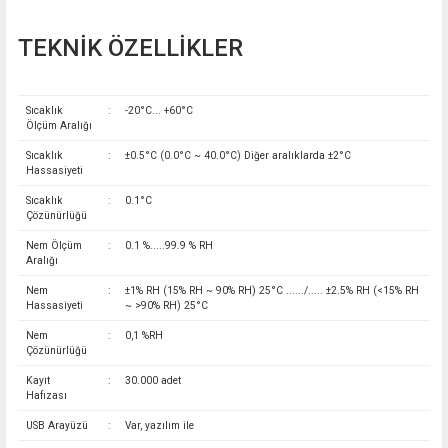
TEKNİK ÖZELLİKLER
Sıcaklık
:
-20°C... +60°C
Ölçüm Aralığı
Sıcaklık
:
±0.5°C (0.0°C ~ 40.0°C) Diğer aralıklarda ±2°C
Hassasiyeti
Sıcaklık
:
0.1°C
Çözünürlüğü
Nem Ölçüm
:
0.1 %.....99.9 % RH
Aralığı
Nem
:
±1% RH (15% RH ~ 90% RH) 25°C ....../..... ±2.5% RH (<15% RH
Hassasiyeti
~ >90% RH) 25°C
Nem
:
0,1 %RH
Çözünürlüğü
Kayıt
:
30.000 adet
Hafızası
USB Arayüzü
:
Var, yazılım ile