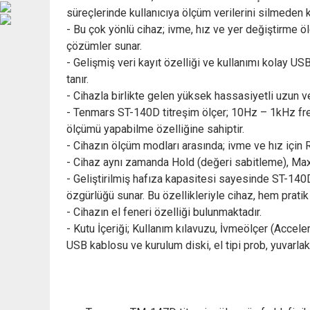
süreçlerinde kullanıcıya ölçüm verilerini silmeden 
- Bu çok yönlü cihaz; ivme, hız ve yer değiştirme ö
çözümler sunar.
- Gelişmiş veri kayıt özelliği ve kullanımı kolay 
tanır.
- Cihazla birlikte gelen yüksek hassasiyetli uzun ve
- Tenmars ST-140D titreşim ölçer; 10Hz – 1kHz fre
ölçümü yapabilme özelliğine sahiptir.
- Cihazın ölçüm modları arasında; ivme ve hız için 
- Cihaz aynı zamanda Hold (değeri sabitleme), Max 
- Geliştirilmiş hafıza kapasitesi sayesinde ST-140
özgürlüğü sunar. Bu özellikleriyle cihaz, hem prati
- Cihazın el feneri özelliği bulunmaktadır.
- Kutu İçeriği; Kullanım kılavuzu, İvmeölçer (Accel
USB kablosu ve kurulum diski, el tipi prob, yuvarlak u