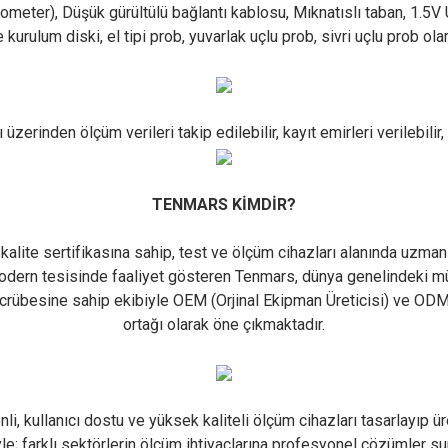
erometer), Düşük gürültülü bağlantı kablosu, Mıknatıslı taban, 1.5
urulum diski, el tipi prob, yuvarlak uçlu prob, sivri uçlu prob olara
üzerinden ölçüm verileri takip edilebilir, kayıt emirleri verilebili
TENMARS KİMDİR?
e sertifikasına sahip, test ve ölçüm cihazları alanında uzmanlaş
modern tesisinde faaliyet gösteren Tenmars, dünya genelindeki mü
crübesine sahip ekibiyle OEM (Orjinal Ekipman Üreticisi) ve ODM (O
ortağı olarak öne çıkmaktadır.
nli, kullanıcı dostu ve yüksek kaliteli ölçüm cihazları tasarlayıp
iyle; farklı sektörlerin ölçüm ihtiyaçlarına profesyonel çözümler s