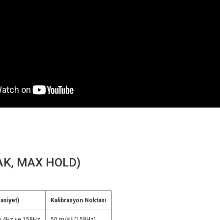
EAK, MAX HOLD)
asiyet)
Kalibrasyon Noktası
9.4Hz ve 158Hz
50 m/s² (158Hz)