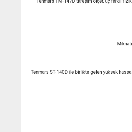
Tenmars TM-147D titreşim ölçer, üç farklı fizi
Mıknatı
Tenmars ST-140D ile birlikte gelen yüksek hassasi