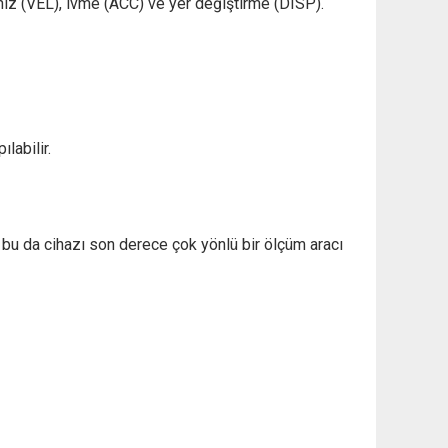
hız (VEL), ivme (ACC) ve yer değiştirme (DISP).
labilir.
 bu da cihazı son derece çok yönlü bir ölçüm aracı