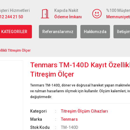
şteri Hizmetleri
Kapıda Nakit
%100 Müşter
12 244 21 50
Ödeme İmkanı
Memnuniyet
 KATEGORİLER
Referanslarımız
Hakkımızda
İletişi
ikli Titreşim Ölçer
Tenmars TM-140D Kayıt Özellikl
Titreşim Ölçer
Tenmars TM-140D, döner ve doğrusal hareket yapan makinelerin
ve rulman hasarlarını ölçmek için kullanılır. Ölçüm kalemleri; i
değiştirmedir.
Kategori
Titreşim Ölçüm Cihazları
Marka
Tenmars
Stok Kodu
TM-140D