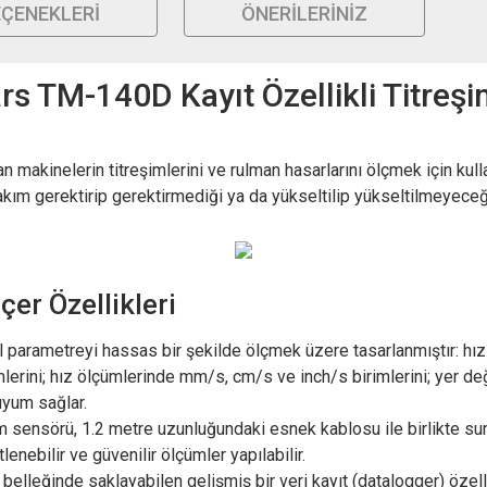
EÇENEKLERI
ÖNERILERINIZ
s TM-140D Kayıt Özellikli Titreşi
kinelerin titreşimlerini ve rulman hasarlarını ölçmek için kullan
ım gerektirip gerektirmediği ya da yükseltilip yükseltilmeyeceği 
er Özellikleri
el parametreyi hassas bir şekilde ölçmek üzere tasarlanmıştır: hı
lerini; hız ölçümlerinde mm/s, cm/s ve inch/s birimlerini; yer de
uyum sağlar.
im sensörü, 1.2 metre uzunluğundaki esnek kablosu ile birlikte su
enebilir ve güvenilir ölçümler yapılabilir.
leğinde saklayabilen gelişmiş bir veri kayıt (datalogger) özelliğ