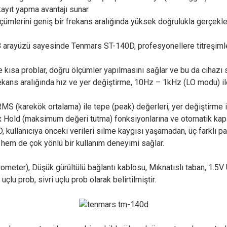
kayıt yapma avantajı sunar.
lçümlerini geniş bir frekans aralığında yüksek doğrulukla gerçekle
USB arayüzü sayesinde Tenmars ST-140D, profesyonellere titreşimle
 kısa problar, doğru ölçümler yapılmasını sağlar ve bu da cihazı s
kans aralığında hız ve yer değiştirme, 10Hz – 1kHz (LO modu) i
RMS (karekök ortalama) ile tepe (peak) değerleri, yer değiştirme 
Hold (maksimum değeri tutma) fonksiyonlarına ve otomatik kapanma
D, kullanıcıya önceki verileri silme kaygısı yaşamadan, üç farkl
k hem de çok yönlü bir kullanım deneyimi sağlar.
erometer), Düşük gürültülü bağlantı kablosu, Mıknatıslı taban, 1.
çlu prob, sivri uçlu prob olarak belirtilmiştir.