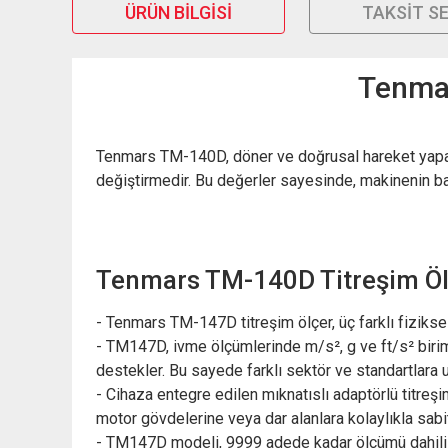
ÜRÜN BILGISI
TAKSIT S
Tenmar
Tenmars TM-140D, döner ve doğrusal hareket yapan ma
değiştirmedir. Bu değerler sayesinde, makinenin bak
Tenmars TM-140D Titreşim Ölç
- Tenmars TM-147D titreşim ölçer, üç farklı fiziks
- TM147D, ivme ölçümlerinde m/s², g ve ft/s² birim
destekler. Bu sayede farklı sektör ve standartlara 
- Cihaza entegre edilen mıknatıslı adaptörlü titreş
motor gövdelerine veya dar alanlara kolaylıkla sabitl
- TM147D modeli, 9999 adede kadar ölçümü dahili bel