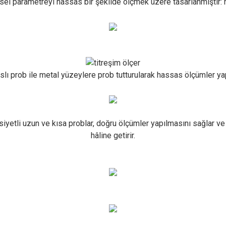
ksel parametreyi hassas bir şekilde ölçmek üzere tasarlanmıştır: 
slı prob ile metal yüzeylere prob tutturularak hassas ölçümler yapı
yetli uzun ve kısa problar, doğru ölçümler yapılmasını sağlar ve
hâline getirir.