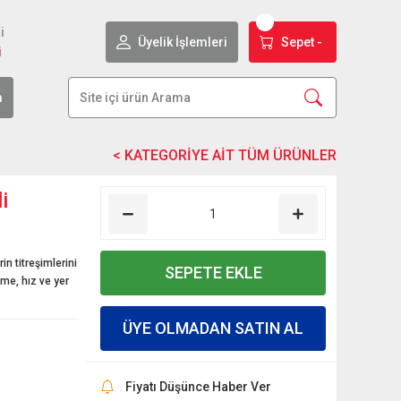
i
Üyelik İşlemleri
Sepet -
i
m
i
 titreşimlerini
SEPETE EKLE
vme, hız ve yer
ÜYE OLMADAN SATIN AL
Fiyatı Düşünce Haber Ver