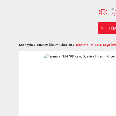
Mü
02
TÜM
Anasayfa
Titreşim Ölçüm Cihazları
Tenmars TM-140D Kayıt Özell