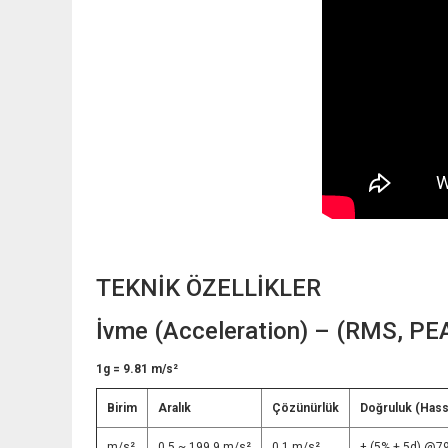
TEKNİK ÖZELLİKLER
İvme (Acceleration) – (RMS, P
1g = 9.81 m/s²
Birim
Aralık
Çözünürlük
Doğruluk (Hass
m/s²
0.5 ~ 199.9 m/s²
0.1 m/s²
± (5% + 5d) @7