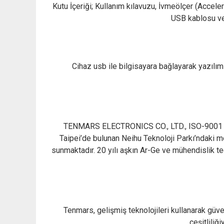
Kutu İçeriği; Kullanım kılavuzu, İvmeölçer (Accel
USB kablosu ve k
Cihaz usb ile bilgisayara bağlayarak yazılımı 
TENMARS ELECTRONICS CO., LTD., ISO-9001 kalit
Taipei’de bulunan Neihu Teknoloji Parkı’ndaki 
sunmaktadır. 20 yılı aşkın Ar-Ge ve mühendislik te
Tenmars, gelişmiş teknolojileri kullanarak güve
çeşitliliğ