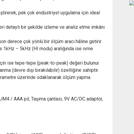
ştirerek, pek çok endüstriyel uygulama için ideal
ri detaylı bir şekilde izleme ve analiz etme imkânı
on derece çok yönlü bir ölçüm aracı hâline getirir.
le 1kHz – 5kHz (HI modu) aralığında ise ivme
için ise tepe-tepe (peak-to-peak) değeri bulunur.
 (devre dışı bırakılabilir) özelliğine sahiptir.
ı parametre üzerinde odaklanarak ölçüm yapma
5V UM4 / AAA pil, Taşıma çantası, 9V AC/DC adaptör,