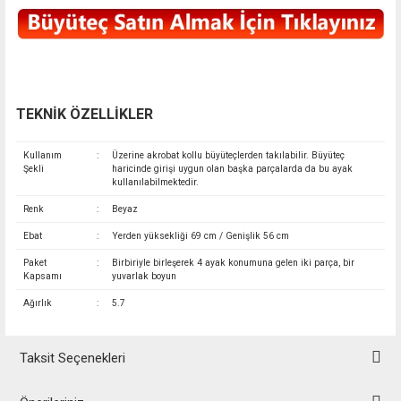
TEKNİK ÖZELLİKLER
Kullanım
:
Üzerine akrobat kollu büyüteçlerden takılabilir. Büyüteç
Şekli
haricinde girişi uygun olan başka parçalarda da bu ayak
kullanılabilmektedir.
Renk
:
Beyaz
Ebat
:
Yerden yüksekliği 69 cm / Genişlik 56 cm
Paket
:
Birbiriyle birleşerek 4 ayak konumuna gelen iki parça, bir
Kapsamı
yuvarlak boyun
Ağırlık
:
5.7
Taksit Seçenekleri