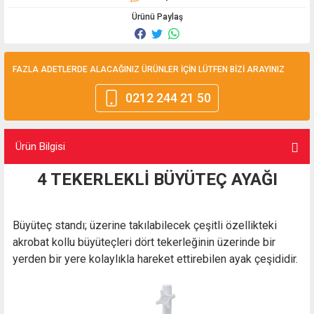
Ürünü Paylaş
FAZLA ADETLERDE ALACAĞINIZ ÜRÜNLER İÇİN LÜTFEN BİZİ ARAYINIZ
0212 244 21 50
Ürün Bilgisi
4 TEKERLEKLİ BÜYÜTEÇ AYAĞI
Büyüteç standı; üzerine takılabilecek çeşitli özellikteki
akrobat kollu büyüteçleri dört tekerleğinin üzerinde bir
yerden bir yere kolaylıkla hareket ettirebilen ayak çeşididir.