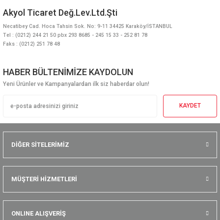
Akyol Ticaret Değ.Lev.Ltd.Şti
Necatibey Cad. Hoca Tahsin Sok. No: 9-11 34425 Karaköy/İSTANBUL
Tel : (0212) 244 21 50 pbx 293 8685 - 245 15 33 - 252 81 78
Faks : (0212) 251 78 48
HABER BÜLTENİMİZE KAYDOLUN
Yeni Ürünler ve Kampanyalardan ilk siz haberdar olun!
KAYDET
DİĞER SİTELERİMİZ
MÜŞTERİ HİZMETLERİ
ONLINE ALIŞVERİŞ