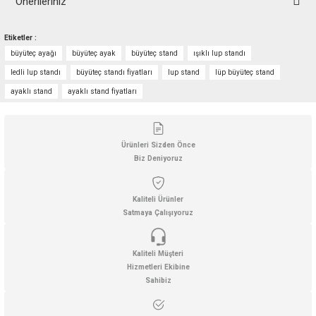
Önerileriniz
Bu ürünün fiyat bilgisi, resim, ürün açıklamalarında ve diğer konularda
Etiketler :
yetersiz gördüğünüz noktaları öneri formunu kullanarak tarafımıza
büyüteç ayağı
büyüteç ayak
büyüteç stand
ışıklı lup standı
iletebilirsiniz.
Görüş ve önerileriniz için teşekkür ederiz.
ledli lup standı
büyüteç standı fiyatları
lup stand
lüp büyüteç stand
ayaklı stand
ayaklı stand fiyatları
Ürün resmi kalitesiz, bozuk veya görüntülenemiyor.
Ürün açıklamasında eksik bilgiler bulunuyor.
Ürün bilgilerinde hatalar bulunuyor.
Ürünleri Sizden Önce
Biz Deniyoruz
Ürün fiyatı diğer sitelerden daha pahalı.
Bu ürüne benzer farklı alternatifler olmalı.
Kaliteli Ürünler
Satmaya Çalışıyoruz
Kaliteli Müşteri
Hizmetleri Ekibine
Gönder
Sahibiz