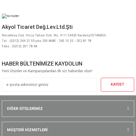
Akyol Ticaret Değ.Lev.Ltd.Şti
Necatibey Cad. Hoca Tahsin Sok. No: 9-11 34425 Karaköy/İSTANBUL
Tel : (0212) 244 21 50 pbx 293 8685 - 245 15 33 - 252 81 78
Faks : (0212) 251 78 48
HABER BÜLTENİMİZE KAYDOLUN
Yeni Ürünler ve Kampanyalardan ilk siz haberdar olun!
KAYDET
DİĞER SİTELERİMİZ
MÜŞTERİ HİZMETLERİ