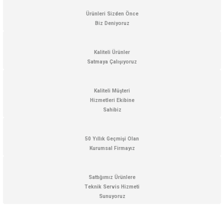
iletebilirsiniz.
Görüş ve önerileriniz için teşekkür ederiz.
Ürünleri Sizden Önce
Biz Deniyoruz
Ürün resmi kalitesiz, bozuk veya görüntülenemiyor.
Ürün açıklamasında eksik bilgiler bulunuyor.
Kaliteli Ürünler
Satmaya Çalışıyoruz
Ürün bilgilerinde hatalar bulunuyor.
Ürün fiyatı diğer sitelerden daha pahalı.
Kaliteli Müşteri
Bu ürüne benzer farklı alternatifler olmalı.
Hizmetleri Ekibine
Sahibiz
50 Yıllık Geçmişi Olan
Kurumsal Firmayız
Gönder
Sattığımız Ürünlere
Teknik Servis Hizmeti
Sunuyoruz