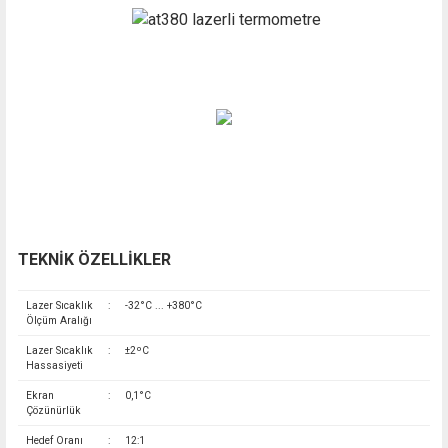
TEKNİK ÖZELLİKLER
Lazer Sıcaklık
:
-32°C ... +380°C
Ölçüm Aralığı
Lazer Sıcaklık
:
±2ºC
Hassasiyeti
Ekran
:
0,1°C
Çözünürlük
Hedef Oranı
:
12:1