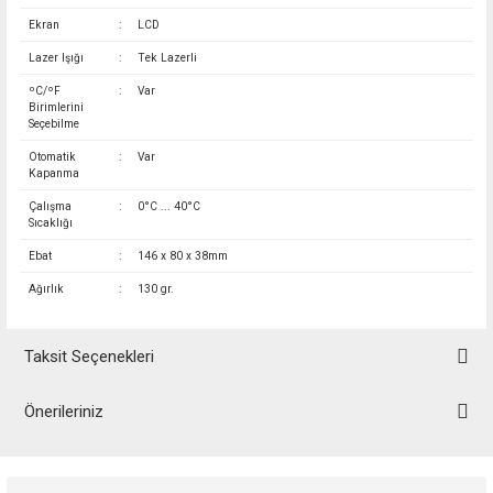
Ekran
:
LCD
Lazer Işığı
:
Tek Lazerli
ºC/ºF
:
Var
Birimlerini
Seçebilme
Otomatik
:
Var
Kapanma
Çalışma
:
0°C ... 40°C
Sıcaklığı
Ebat
:
146 x 80 x 38mm
Ağırlık
:
130 gr.
Taksit Seçenekleri
Önerileriniz
Bu ürünün fiyat bilgisi, resim, ürün açıklamalarında ve diğer konularda
yetersiz gördüğünüz noktaları öneri formunu kullanarak tarafımıza