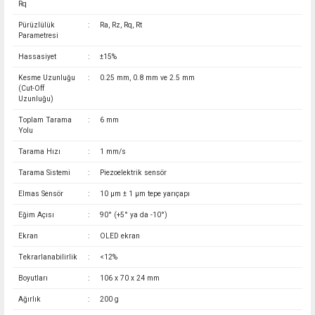
Rq
Pürüzlülük
:
Ra, Rz, Rq, Rt
Parametresi
Hassasiyet
:
±15%
Kesme Uzunluğu
:
0.25 mm, 0.8 mm ve 2.5 mm
(Cut-Off
Uzunluğu)
Toplam Tarama
:
6 mm
Yolu
Tarama Hızı
:
1 mm/s
Tarama Sistemi
:
Piezoelektrik sensör
Elmas Sensör
:
10 µm ± 1 µm tepe yarıçapı
Eğim Açısı
:
90° (+5° ya da -10°)
Ekran
:
OLED ekran
Tekrarlanabilirlik
:
<12%
Boyutları
:
106 x 70 x 24 mm
Ağırlık
:
200 g