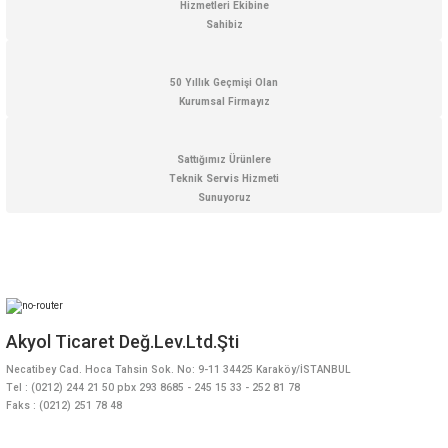
Hizmetleri Ekibine
Sahibiz
50 Yıllık Geçmişi Olan
Kurumsal Firmayız
Gönder
Sattığımız Ürünlere
Teknik Servis Hizmeti
Sunuyoruz
Akyol Ticaret Değ.Lev.Ltd.Şti
Necatibey Cad. Hoca Tahsin Sok. No: 9-11 34425 Karaköy/İSTANBUL
Tel : (0212) 244 21 50 pbx 293 8685 - 245 15 33 - 252 81 78
Faks : (0212) 251 78 48