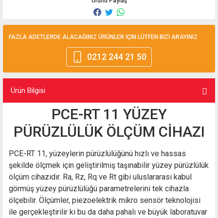
Ürünü Paylaş
FAZLA ADETLERDE ALACAĞINIZ ÜRÜNLER İÇİN LÜTFEN BİZİ ARAYINIZ
0212 244 21 50
Ürün Bilgisi
PCE-RT 11 YÜZEY
PÜRÜZLÜLÜK ÖLÇÜM CİHAZI
PCE-RT 11, yüzeylerin pürüzlülüğünü hızlı ve hassas
şekilde ölçmek için geliştirilmiş taşınabilir yüzey pürüzlülük
ölçüm cihazıdır. Ra, Rz, Rq ve Rt gibi uluslararası kabul
görmüş yüzey pürüzlülüğü parametrelerini tek cihazla
ölçebilir. Ölçümler, piezoelektrik mikro sensör teknolojisi
ile gerçekleştirilir ki bu da daha pahalı ve büyük laboratuvar