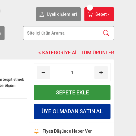
i
Üyelik İşlemleri
Sepet -
i
m
nı tespit etmek
 bir ölçüm
SEPETE EKLE
ÜYE OLMADAN SATIN AL
Fiyatı Düşünce Haber Ver