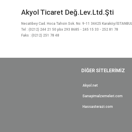
Bu ürüne benzer farklı alternatifler olmalı.
Akyol Ticaret Değ.Lev.Ltd.Şti
Necatibey Cad. Hoca Tahsin Sok. No: 9-11 34425 Karaköy/İSTANBU
Tel : (0212) 244 21 50 pbx 293 8685 - 245 15 33 - 252 81 78
Faks : (0212) 251 78 48
DİĞER SİTELERİMİZ
Akyol.net
Sanayimalzemeleri.com
Hassasterazi.com