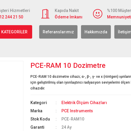
şteri Hizmetleri
Kapıda Nakit
%100 Müşter
12 244 21 50
Ödeme İmkanı
Memnuniyet
 KATEGORİLER
Referanslarımız
Hakkımızda
İletişi
PCE-RAM 10 Dozimetre
PCE-RAM 10 dozimetre cihazı; α-, β-, γ- ve x (röntgen) ışınları
için geliştirilmiş olan iyonlaştırıcı radyasyon seviyelerini ölçen
cihazıdır.
Kategori
Elektrik Ölçüm Cihazları
Marka
PCE Instruments
Stok Kodu
PCE-RAM10
Garanti
24 Ay