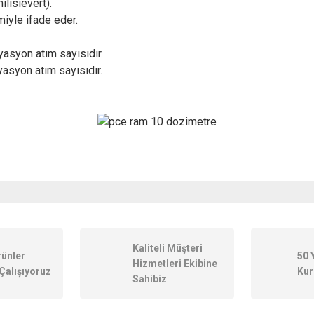
lisievert).
miyle ifade eder.
asyon atım sayısıdır.
yasyon atım sayısıdır.
onularda yetersiz gördüğünüz noktaları öneri formunu kullanarak tarafımıza ileteb
Kaliteli Müşteri
rünler
50 
Hizmetleri Ekibine
Çalışıyoruz
Kur
Sahibiz