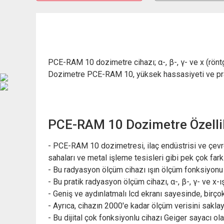
PCE-RAM 10 dozimetre cihazı; α-, β-, γ- ve x (röntgen
Dozimetre PCE-RAM 10, yüksek hassasiyeti ve prati
PCE-RAM 10 Dozimetre Özellik
- PCE-RAM 10 dozimetresi, ilaç endüstrisi ve çevrese
sahaları ve metal işleme tesisleri gibi pek çok fark
- Bu radyasyon ölçüm cihazı ışın ölçüm fonksiyonu s
- Bu pratik radyasyon ölçüm cihazı, α-, β-, γ- ve x
- Geniş ve aydınlatmalı lcd ekranı sayesinde, birçok
- Ayrıca, cihazın 2000'e kadar ölçüm verisini saklay
- Bu dijital çok fonksiyonlu cihazı Geiger sayacı ola