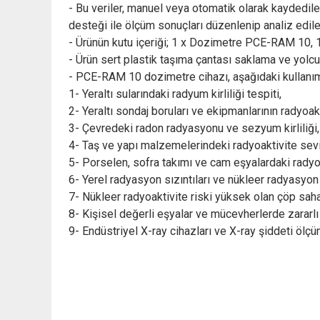
- Bu veriler, manuel veya otomatik olarak kaydedile
desteği ile ölçüm sonuçları düzenlenip analiz edileb
- Ürünün kutu içeriği; 1 x Dozimetre PCE-RAM 10, 1 
- Ürün sert plastik taşıma çantası saklama ve yolc
- PCE-RAM 10 dozimetre cihazı, aşağıdaki kullanım 
1- Yeraltı sularındaki radyum kirliliği tespiti,
2- Yeraltı sondaj boruları ve ekipmanlarının radyoakt
3- Çevredeki radon radyasyonu ve sezyum kirliliği,
4- Taş ve yapı malzemelerindeki radyoaktivite seviy
5- Porselen, sofra takımı ve cam eşyalardaki radyoa
6- Yerel radyasyon sızıntıları ve nükleer radyasyon ki
7- Nükleer radyoaktivite riski yüksek olan çöp saha
8- Kişisel değerli eşyalar ve mücevherlerde zararlı
9- Endüstriyel X-ray cihazları ve X-ray şiddeti ölç