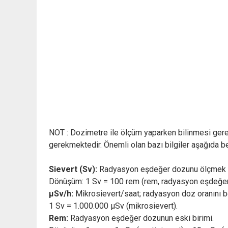
NOT : Dozimetre ile ölçüm yaparken bilinmesi gerek
gerekmektedir. Önemli olan bazı bilgiler aşağıda bel
Sievert (Sv):
Radyasyon eşdeğer dozunu ölçmek içi
Dönüşüm: 1 Sv = 100 rem (rem, radyasyon eşdeğer 
μSv/h:
Mikrosievert/saat; radyasyon doz oranını bel
1 Sv = 1.000.000 μSv (mikrosievert).
Rem:
Radyasyon eşdeğer dozunun eski birimi.