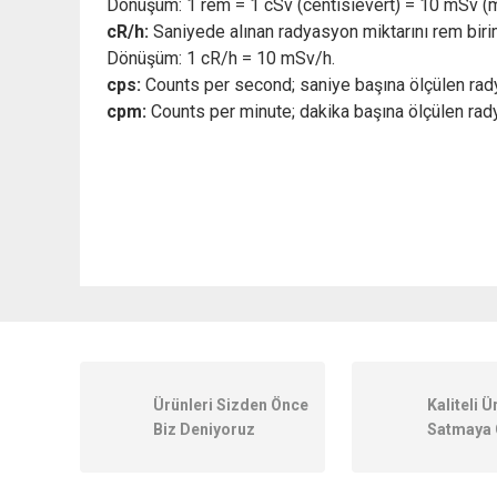
Dönüşüm: 1 rem = 1 cSv (centisievert) = 10 mSv (mi
cR/h:
Saniyede alınan radyasyon miktarını rem biri
Dönüşüm: 1 cR/h = 10 mSv/h.
cps:
Counts per second; saniye başına ölçülen rady
cpm:
Counts per minute; dakika başına ölçülen rad
Bu ürünün fiyat bilgisi, resim, ürün açıklamalarında ve diğer k
Görüş ve önerileriniz için teşekkür ederiz.
Ürün resmi kalitesiz, bozuk veya görüntülenemiyor.
Ürünleri Sizden Önce
Kaliteli Ü
Ürün açıklamasında eksik bilgiler bulunuyor.
Biz Deniyoruz
Satmaya 
Ürün bilgilerinde hatalar bulunuyor.
Ürün fiyatı diğer sitelerden daha pahalı.