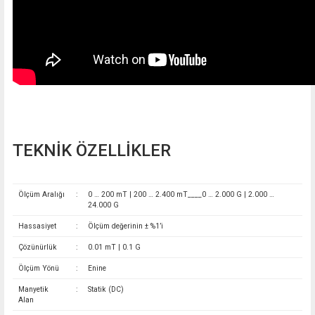
TEKNİK ÖZELLİKLER
Ölçüm Aralığı
:
0 … 200 mT | 200 … 2.400 mT____0 … 2.000 G | 2.000 …
24.000 G
Hassasiyet
:
Ölçüm değerinin ± %1’i
Çözünürlük
:
0.01 mT | 0.1 G
Ölçüm Yönü
:
Enine
Manyetik
:
Statik (DC)
Alan