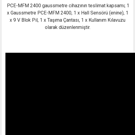
PCE-MFM 2400 gaussmetre cihazının teslimat kapsamı; 1
x Gaussmetre PCE-MFM 2400, 1 x Hall Sensörü (enine), 1
x 9 V Blok Pil, 1 x Taşıma Çantası, 1 x Kullanım Kılavuzu
olarak düzenlenmiştir.