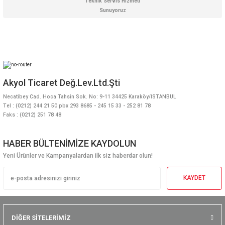
Teknik Servis Hizmeti
Sunuyoruz
Akyol Ticaret Değ.Lev.Ltd.Şti
Necatibey Cad. Hoca Tahsin Sok. No: 9-11 34425 Karaköy/İSTANBUL
Tel : (0212) 244 21 50 pbx 293 8685 - 245 15 33 - 252 81 78
Faks : (0212) 251 78 48
HABER BÜLTENİMİZE KAYDOLUN
Yeni Ürünler ve Kampanyalardan ilk siz haberdar olun!
KAYDET
DİĞER SİTELERİMİZ