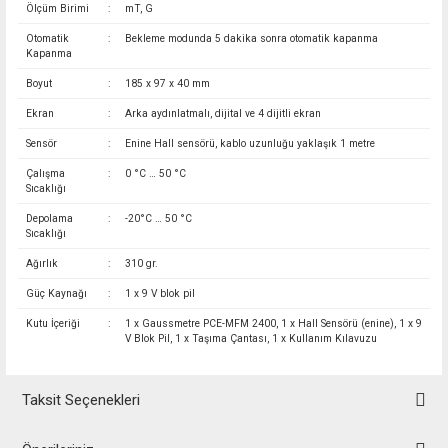
Ölçüm Birimi
:
mT, G
Otomatik
:
Bekleme modunda 5 dakika sonra otomatik kapanma
Kapanma
Boyut
:
185 x 97 x 40 mm
Ekran
:
Arka aydınlatmalı, dijital ve 4 dijitli ekran
Sensör
:
Enine Hall sensörü, kablo uzunluğu yaklaşık 1 metre
Çalışma
:
0 °C … 50 °C
Sıcaklığı
Depolama
:
-20°C … 50 °C
Sıcaklığı
Ağırlık
:
310 gr.
Güç Kaynağı
:
1 x 9 V blok pil
Kutu İçeriği
:
1 x Gaussmetre PCE-MFM 2400, 1 x Hall Sensörü (enine), 1 x 9
V Blok Pil, 1 x Taşıma Çantası, 1 x Kullanım Kılavuzu
Taksit Seçenekleri