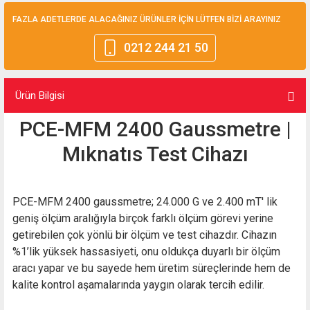
FAZLA ADETLERDE ALACAĞINIZ ÜRÜNLER İÇİN LÜTFEN BİZİ ARAYINIZ
0212 244 21 50
Ürün Bilgisi
PCE-MFM 2400 Gaussmetre |
Mıknatıs Test Cihazı
PCE-MFM 2400 gaussmetre; 24.000 G ve 2.400 mT' lik
geniş ölçüm aralığıyla birçok farklı ölçüm görevi yerine
getirebilen çok yönlü bir ölçüm ve test cihazdır. Cihazın
%1’lik yüksek hassasiyeti, onu oldukça duyarlı bir ölçüm
aracı yapar ve bu sayede hem üretim süreçlerinde hem de
kalite kontrol aşamalarında yaygın olarak tercih edilir.