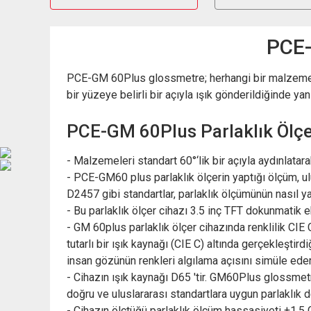
PCE-
PCE-GM 60Plus glossmetre; herhangi bir malzeme üze
bir yüzeye belirli bir açıyla ışık gönderildiğinde yans
PCE-GM 60Plus Parlaklık Ölçer
- Malzemeleri standart 60°‘lik bir açıyla aydınlata
- PCE-GM60 plus parlaklık ölçerin yaptığı ölçüm, 
D2457 gibi standartlar, parlaklık ölçümünün nasıl yap
- Bu parlaklık ölçer cihazı 3.5 inç TFT dokunmatik e
- GM 60plus parlaklık ölçer cihazında renklilik CIE 
tutarlı bir ışık kaynağı (CIE C) altında gerçekleşti
insan gözünün renkleri algılama açısını simüle eder
- Cihazın ışık kaynağı D65 'tir. GM60Plus glossmetr
doğru ve uluslararası standartlara uygun parlaklık 
- Cihazın ölçtüğü parlaklık ölçüm hassasiyeti ±1.5 