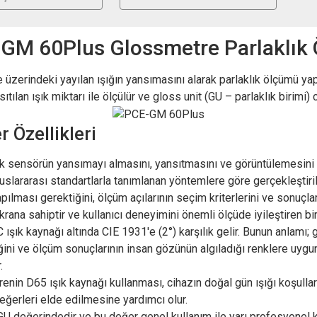
GM 60Plus Glossmetre Parlaklık 
rindeki yayılan ışığın yansımasını alarak parlaklık ölçümü yapabi
ıtılan ışık miktarı ile ölçülür ve gloss unit (GU – parlaklık birimi) 
 Özellikleri
rak sensörün yansımayı almasını, yansıtmasını ve görüntülemesini s
uluslararası standartlarla tanımlanan yöntemlere göre gerçekleşt
ılması gerektiğini, ölçüm açılarının seçim kriterlerini ve sonuçlar
krana sahiptir ve kullanıcı deneyimini önemli ölçüde iyileştiren b
C ışık kaynağı altında CIE 1931'e (2°) karşılık gelir. Bunun anlamı;
rdiğini ve ölçüm sonuçlarının insan gözünün algıladığı renklere uyg
.
enin D65 ışık kaynağı kullanması, cihazın doğal gün ışığı koşulla
değerleri elde edilmesine yardımcı olur.
GU değerindedir ve bu değer genel kullanım ile yarı profesyonel ku