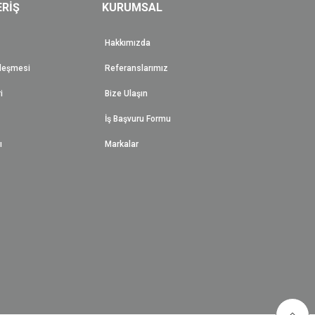
ERİŞ
KURUMSAL
Hakkımızda
zleşmesi
Referanslarımız
i
Bize Ulaşın
İş Başvuru Formu
ı
Markalar