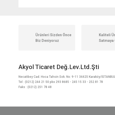
Bu ürünün fiyat bilgisi, resim, ürün açıklamalarında ve diğer k
Görüş ve önerileriniz için teşekkür ederiz.
Ürün resmi kalitesiz, bozuk veya görüntülenemiyor.
Ürünleri Sizden Önce
Kaliteli Ü
Ürün açıklamasında eksik bilgiler bulunuyor.
Biz Deniyoruz
Satmaya 
Ürün bilgilerinde hatalar bulunuyor.
Ürün fiyatı diğer sitelerden daha pahalı.
Bu ürüne benzer farklı alternatifler olmalı.
Akyol Ticaret Değ.Lev.Ltd.Şti
Necatibey Cad. Hoca Tahsin Sok. No: 9-11 34425 Karaköy/İSTANBU
Tel : (0212) 244 21 50 pbx 293 8685 - 245 15 33 - 252 81 78
Faks : (0212) 251 78 48