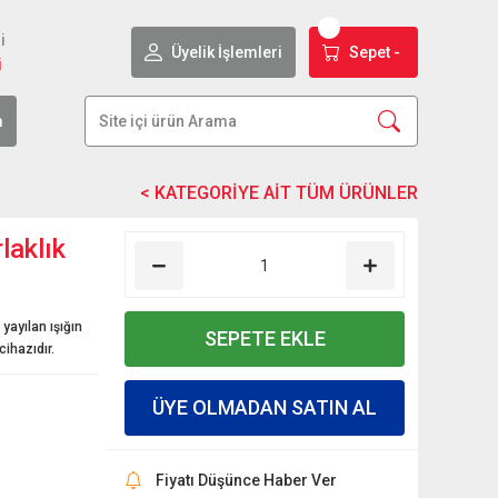
i
Üyelik İşlemleri
Sepet -
i
m
aklık
ayılan ışığın
SEPETE EKLE
cihazıdır.
ÜYE OLMADAN SATIN AL
Fiyatı Düşünce Haber Ver