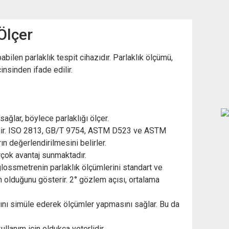
Ölçer
len parlaklık tespit cihazıdır. Parlaklık ölçümü,
cinsinden ifade edilir.
ağlar, böylece parlaklığı ölçer.
irilir. ISO 2813, GB/T 9754, ASTM D523 ve ASTM
ın değerlendirilmesini belirler.
irçok avantaj sunmaktadır.
 glossmetrenin parlaklık ölçümlerini standart ve
un olduğunu gösterir. 2° gözlem açısı, ortalama
rını simüle ederek ölçümler yapmasını sağlar. Bu da
llanım için oldukça yeterlidir.