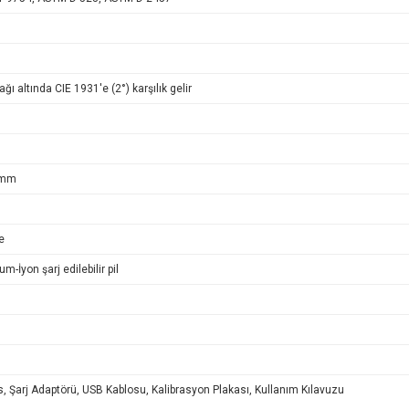
ağı altında CIE 1931'e (2°) karşılık gelir
 mm
e
-İyon şarj edilebilir pil
 Şarj Adaptörü, USB Kablosu, Kalibrasyon Plakası, Kullanım Kılavuzu