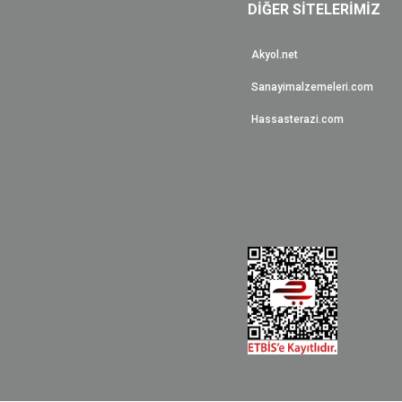
DİĞER SİTELERİMİZ
Akyol.net
Sanayimalzemeleri.com
Hassasterazi.com