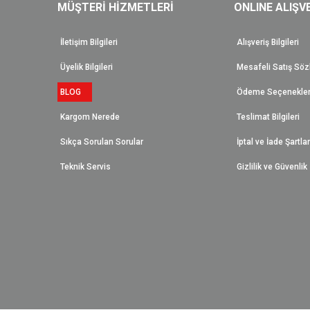
MÜŞTERİ HİZMETLERİ
ONLINE ALIŞV
İletişim Bilgileri
Alışveriş Bilgileri
Üyelik Bilgileri
Mesafeli Satış Sö
BLOG
Ödeme Seçenekler
Kargom Nerede
Teslimat Bilgileri
Sıkça Sorulan Sorular
İptal ve İade Şartlar
Teknik Servis
Gizlilik ve Güvenlik