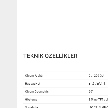
TEKNİK ÖZELLİKLER
Ölçüm Aralığı
:
0 … 200 GU
Hassasiyet
:
±1.5 / ±%1.5
Ölçüm Geometrisi
:
60°
Gösterge
:
3.5 inç TFT d
Standarlar
:
ISO 2813, GB/