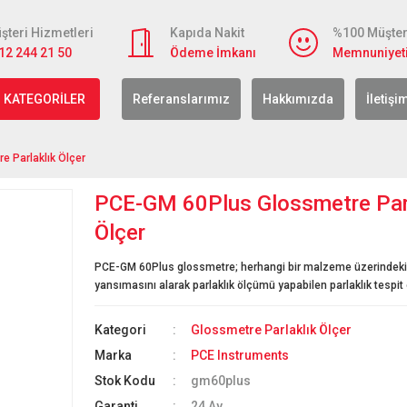
şteri Hizmetleri
Kapıda Nakit
%100 Müşter
12 244 21 50
Ödeme İmkanı
Memnuniyet
 KATEGORİLER
Referanslarımız
Hakkımızda
İletişi
 Parlaklık Ölçer
PCE-GM 60Plus Glossmetre Parl
Ölçer
PCE-GM 60Plus glossmetre; herhangi bir malzeme üzerindeki y
yansımasını alarak parlaklık ölçümü yapabilen parlaklık tespit 
Kategori
Glossmetre Parlaklık Ölçer
Marka
PCE Instruments
Stok Kodu
gm60plus
Garanti
24 Ay