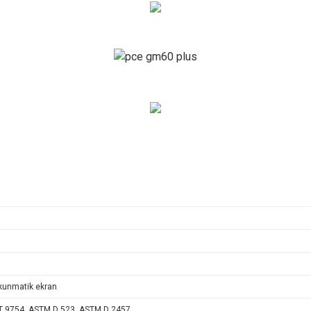
okunmatik ekran
T 9754, ASTM D 523, ASTM D 2457