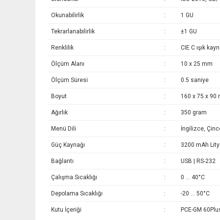
Okunabilirlik
:
1 GU
Tekrarlanabilirlik
:
±1 GU
Renklilik
:
CIE C ışık kayn
Ölçüm Alanı
:
10 x 25 mm
Ölçüm Süresi
:
0.5 saniye
Boyut
:
160 x 75 x 90
Ağırlık
:
350 gram
Menü Dili
:
İngilizce, Çinc
Güç Kaynağı
:
3200 mAh Lityum
Bağlantı
:
USB | RS-232
Çalışma Sıcaklığı
:
0 ... 40°C
Depolama Sıcaklığı
:
-20 ... 50°C
Kutu İçeriği
:
PCE-GM 60Plus,