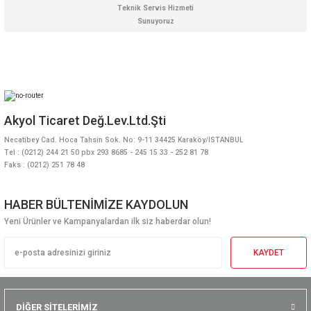
Teknik Servis Hizmeti
Sunuyoruz
Akyol Ticaret Değ.Lev.Ltd.Şti
Necatibey Cad. Hoca Tahsin Sok. No: 9-11 34425 Karaköy/İSTANBUL
Tel : (0212) 244 21 50 pbx 293 8685 - 245 15 33 - 252 81 78
Faks : (0212) 251 78 48
HABER BÜLTENİMİZE KAYDOLUN
Yeni Ürünler ve Kampanyalardan ilk siz haberdar olun!
KAYDET
DİĞER SİTELERİMİZ