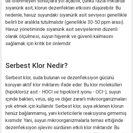
da istenmeyen sonuçlara yol açabilir, çünkü fazla miktarda
siyanürik asit, klorun dezenfektan etkisini düşürebilir. Bu
nedenle, havuz suyundaki siyanürik asit seviyesi genellikle
belirli bir aralıkta tutulmalıdır (genellikle 30-50 ppm arası).
Havuz yönetiminde siyanürik asit seviyelerinin düzenli
olarak ölçülmesi, suyun hijyenik ve güvenli kalmasını
sağlamak için kritik bir önlemdir.
Serbest Klor Nedir?
Serbest klor, suda bulunan ve dezenfeksiyon gücünü
koruyan aktif klor miktarını ifade eder. Bu klor molekülleri
(hipokloröz asit - HOCl ve hipoklorit iyonu - OCl⁻), suyun
içinde bakteri, virüs, alg ve diğer zararlı mikroorganizmaları
yok etmek için kullanılır. Serbest klor, suya eklenen klorun
henüz bağlanmamış, yani kirleticilerle reaksiyona girmemiş
kısmıdır. Yani, suyun mikroorganizmalarla temas ettiğinde
dezenfeksiyon işlevini sürdüren etkili klor miktarıdır. Bu