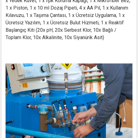
x Yedek Küvet, 1 x Işık Koruma Kapağı, 1 x Mikrofiber Bez,
1 x Piston, 1 x 10 ml Dozaj Pipeti, 4 x AA Pil, 1 x Kullanım
Kılavuzu, 1 x Taşıma Çantası, 1 x Ücretsiz Uygulama, 1 x
Ücretsiz Yazılım, 1 x Ücretsiz Bulut Hizmeti, 1 x Reaktif
Başlangıç Kiti (20x pH, 20x Serbest Klor, 10x Bağlı /
Toplam Klor, 10x Alkalinite, 10x Siyanürik Asit)