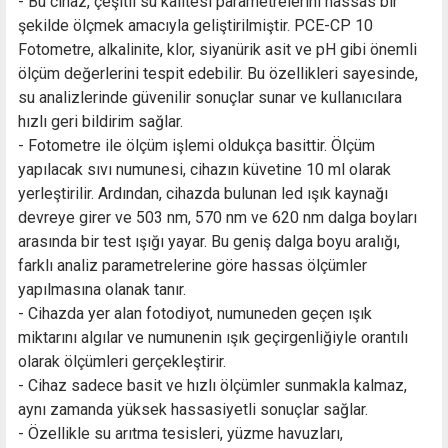
- Bu cihaz, çeşitli su kalitesi parametrelerini hassas bir
şekilde ölçmek amacıyla geliştirilmiştir. PCE-CP 10
Fotometre, alkalinite, klor, siyanürik asit ve pH gibi önemli
ölçüm değerlerini tespit edebilir. Bu özellikleri sayesinde,
su analizlerinde güvenilir sonuçlar sunar ve kullanıcılara
hızlı geri bildirim sağlar.
- Fotometre ile ölçüm işlemi oldukça basittir. Ölçüm
yapılacak sıvı numunesi, cihazın küvetine 10 ml olarak
yerleştirilir. Ardından, cihazda bulunan led ışık kaynağı
devreye girer ve 503 nm, 570 nm ve 620 nm dalga boyları
arasında bir test ışığı yayar. Bu geniş dalga boyu aralığı,
farklı analiz parametrelerine göre hassas ölçümler
yapılmasına olanak tanır.
- Cihazda yer alan fotodiyot, numuneden geçen ışık
miktarını algılar ve numunenin ışık geçirgenliğiyle orantılı
olarak ölçümleri gerçekleştirir.
- Cihaz sadece basit ve hızlı ölçümler sunmakla kalmaz,
aynı zamanda yüksek hassasiyetli sonuçlar sağlar.
- Özellikle su arıtma tesisleri, yüzme havuzları,