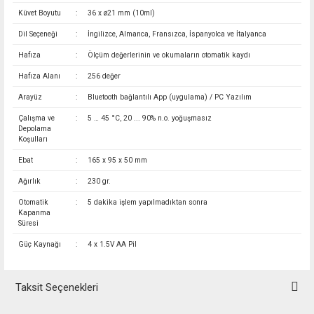
Küvet Boyutu
:
36 x ø21 mm (10ml)
Dil Seçeneği
:
İngilizce, Almanca, Fransızca, İspanyolca ve İtalyanca
Hafıza
:
Ölçüm değerlerinin ve okumaların otomatik kaydı
Hafıza Alanı
:
256 değer
Arayüz
:
Bluetooth bağlantılı App (uygulama) / PC Yazılım
Çalışma ve
:
5 … 45 °C, 20 ... 90% n.o. yoğuşmasız
Depolama
Koşulları
Ebat
:
165 x 95 x 50 mm
Ağırlık
:
230 gr.
Otomatik
:
5 dakika işlem yapılmadıktan sonra
Kapanma
Süresi
Güç Kaynağı
:
4 x 1.5V AA Pil
Taksit Seçenekleri