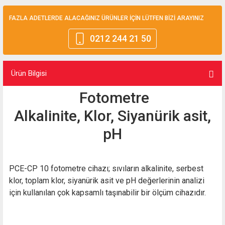
FAZLA ADETLERDE ALACAĞINIZ ÜRÜNLER İÇİN LÜTFEN BİZİ ARAYINIZ
0212 244 21 50
Ürün Bilgisi
Fotometre
Alkalinite, Klor, Siyanürik asit,
pH
PCE-CP 10 fotometre cihazı; sıvıların alkalinite, serbest
klor, toplam klor, siyanürik asit ve pH değerlerinin analizi
için kullanılan çok kapsamlı taşınabilir bir ölçüm cihazıdır.