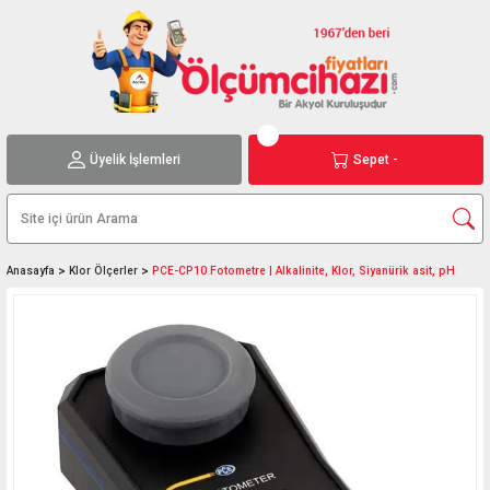
Üyelik İşlemleri
Sepet -
Anasayfa
Klor Ölçerler
PCE-CP10 Fotometre | Alkalinite, Klor, Siyanürik asit, pH