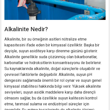
Alkalinite Nedir?
Alkalinite, bir su örneğinin asitleri nötralize etme
kapasitesini ifade eden bir kimyasal özelliktir. Başka bir
deyişle, suyun asiditeye karşı direnme gücünü gösterir.
Alkalinite genellikle suda çözünmüş olan bikarbonatlar,
karbonatlar ve hidroksitlerin konsantrasyonu ile belirlenir.
Su kaynaklarında alkalinite, doğal süreçlerle oluşabilir ve
çevresel faktörlerle değişebilir. Alkalinite, suyun pH
dengesini sağlamada önemli bir rol oynar ve suyun genel
kimyasal stabilitesi hakkında bilgi verir. Yüksek alkalinite
seviyeleri, suyun asidik maddelere karşı daha dirençli
olmasını sağlar, bu da özellikle suyun kalitesini kontrol
etme, tarımsal sulama ve endüstriyel süreçler için
önemlidir. Su arıtma tesislerinde de alkalinite ölçümü,