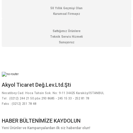
50 Yıllık Geçmişi Olan
Kurumsal Firmayız
Gönder
Sattığımız Ürünlere
Teknik Servis Hizmeti
Sunuyoruz
Akyol Ticaret Değ.Lev.Ltd.Şti
Necatibey Cad. Hoca Tahsin Sok. No: 9-11 34425 Karaköy/İSTANBUL
Tel : (0212) 244 21 50 pbx 293 8685 - 245 15 33 - 252 81 78
Faks : (0212) 251 78 48
HABER BÜLTENİMİZE KAYDOLUN
Yeni Ürünler ve Kampanyalardan ilk siz haberdar olun!