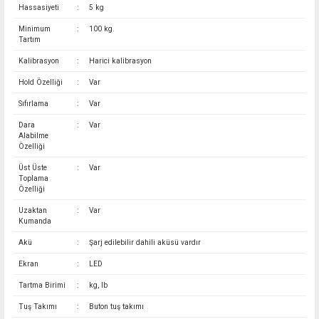
Hassasiyeti
:
5 kg
Minimum
:
100 kg.
Tartım
Kalibrasyon
:
Harici kalibrasyon
Hold Özelliği
:
Var
Sıfırlama
:
Var
Dara
:
Var
Alabilme
Özelliği
Üst Üste
:
Var
Toplama
Özelliği
Uzaktan
:
Var
Kumanda
Akü
:
Şarj edilebilir dahili aküsü vardır
Ekran
:
LED
Tartma Birimi
:
kg, lb
Tuş Takımı
:
Buton tuş takımı