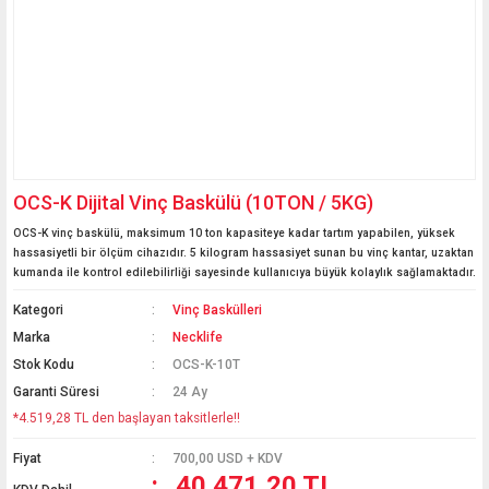
OCS-K Dijital Vinç Baskülü (10TON / 5KG)
OCS-K vinç baskülü, maksimum 10 ton kapasiteye kadar tartım yapabilen, yüksek
hassasiyetli bir ölçüm cihazıdır. 5 kilogram hassasiyet sunan bu vinç kantar, uzaktan
kumanda ile kontrol edilebilirliği sayesinde kullanıcıya büyük kolaylık sağlamaktadır.
Kategori
Vinç Baskülleri
Marka
Necklife
Stok Kodu
OCS-K-10T
Garanti Süresi
24 Ay
*4.519,28 TL den başlayan taksitlerle!!
Fiyat
700,00 USD + KDV
40.471,20 TL