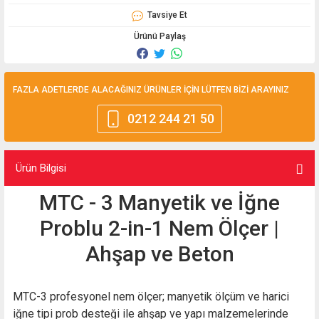
Tavsiye Et
Ürünü Paylaş
FAZLA ADETLERDE ALACAĞINIZ ÜRÜNLER İÇİN LÜTFEN BİZİ ARAYINIZ
0212 244 21 50
Ürün Bilgisi
MTC - 3 Manyetik ve İğne
Problu 2-in-1 Nem Ölçer |
Ahşap ve Beton
MTC-3 profesyonel nem ölçer; manyetik ölçüm ve harici
iğne tipi prob desteği ile ahşap ve yapı malzemelerinde