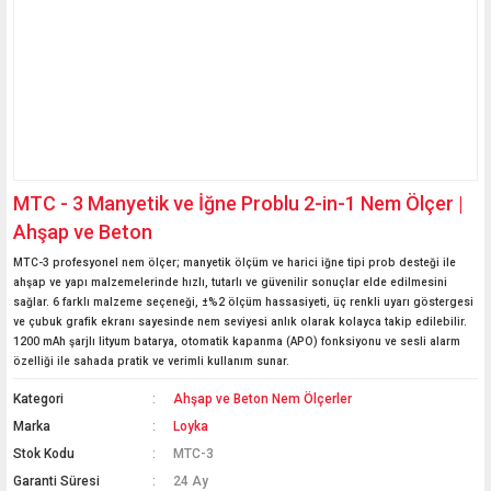
MTC - 3 Manyetik ve İğne Problu 2-in-1 Nem Ölçer |
Ahşap ve Beton
MTC-3 profesyonel nem ölçer; manyetik ölçüm ve harici iğne tipi prob desteği ile
ahşap ve yapı malzemelerinde hızlı, tutarlı ve güvenilir sonuçlar elde edilmesini
sağlar. 6 farklı malzeme seçeneği, ±%2 ölçüm hassasiyeti, üç renkli uyarı göstergesi
ve çubuk grafik ekranı sayesinde nem seviyesi anlık olarak kolayca takip edilebilir.
1200 mAh şarjlı lityum batarya, otomatik kapanma (APO) fonksiyonu ve sesli alarm
özelliği ile sahada pratik ve verimli kullanım sunar.
Kategori
Ahşap ve Beton Nem Ölçerler
Marka
Loyka
Stok Kodu
MTC-3
Garanti Süresi
24 Ay