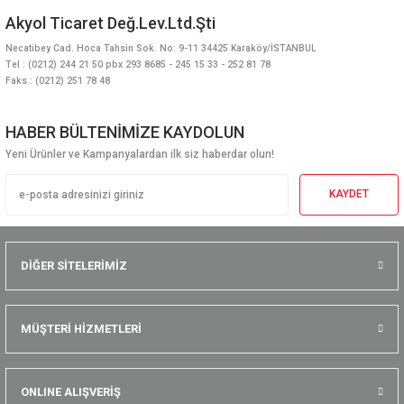
Akyol Ticaret Değ.Lev.Ltd.Şti
Necatibey Cad. Hoca Tahsin Sok. No: 9-11 34425 Karaköy/İSTANBUL
Tel : (0212) 244 21 50 pbx 293 8685 - 245 15 33 - 252 81 78
Faks : (0212) 251 78 48
HABER BÜLTENİMİZE KAYDOLUN
Yeni Ürünler ve Kampanyalardan ilk siz haberdar olun!
KAYDET
DİĞER SİTELERİMİZ
MÜŞTERİ HİZMETLERİ
ONLINE ALIŞVERİŞ