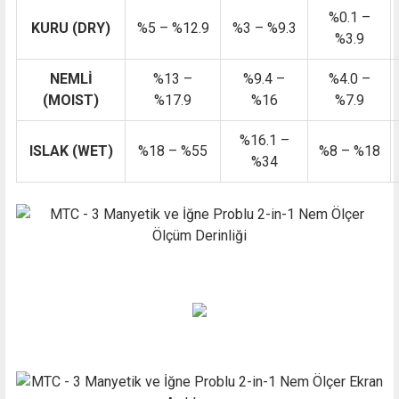
%0.1 –
KURU (DRY)
%5 – %12.9
%3 – %9.3
%3.9
NEMLİ
%13 –
%9.4 –
%4.0 –
(MOIST)
%17.9
%16
%7.9
%16.1 –
ISLAK (WET)
%18 – %55
%8 – %18
%34