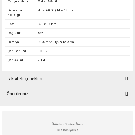
Çalışma Nemi
:
Maks. %85 RH
Depolama
:
-10 ~ 60 °C (14 ~ 140 °F)
Sıcaklığı
Ebat
:
151 x 68 mm
Doğruluk
:
±%2
Batarya
:
1200 mAh lityum batarya
Şarj Gerilimi
:
DC 5 V
Şarj Akımı
:
< 1 A
Taksit Seçenekleri
Önerileriniz
Bu ürünün fiyat bilgisi, resim, ürün açıklamalarında ve diğer konularda
yetersiz gördüğünüz noktaları öneri formunu kullanarak tarafımıza
iletebilirsiniz.
Görüş ve önerileriniz için teşekkür ederiz.
Ürünleri Sizden Önce
Biz Deniyoruz