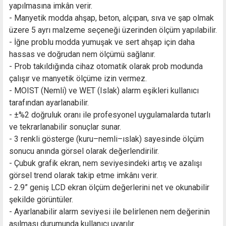
yapılmasına imkân verir.
- Manyetik modda ahşap, beton, alçıpan, sıva ve şap olmak
üzere 5 ayrı malzeme seçeneği üzerinden ölçüm yapılabilir.
- İğne problu modda yumuşak ve sert ahşap için daha
hassas ve doğrudan nem ölçümü sağlanır.
- Prob takıldığında cihaz otomatik olarak prob modunda
çalışır ve manyetik ölçüme izin vermez.
- MOIST (Nemli) ve WET (Islak) alarm eşikleri kullanıcı
tarafından ayarlanabilir.
- ±%2 doğruluk oranı ile profesyonel uygulamalarda tutarlı
ve tekrarlanabilir sonuçlar sunar.
- 3 renkli gösterge (kuru–nemli–ıslak) sayesinde ölçüm
sonucu anında görsel olarak değerlendirilir.
- Çubuk grafik ekran, nem seviyesindeki artış ve azalışı
görsel trend olarak takip etme imkânı verir.
- 2.9” geniş LCD ekran ölçüm değerlerini net ve okunabilir
şekilde görüntüler.
- Ayarlanabilir alarm seviyesi ile belirlenen nem değerinin
aşılması durumunda kullanıcı uyarılır.