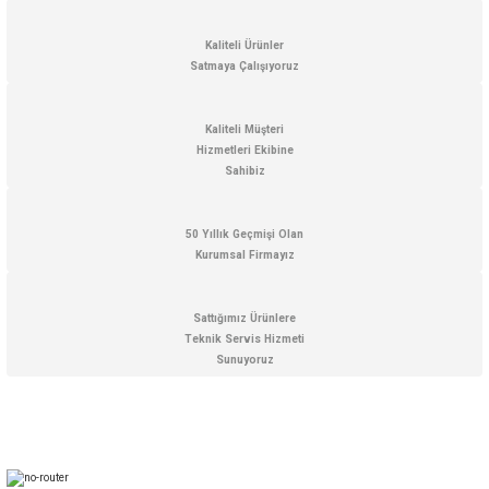
Ürün resmi kalitesiz, bozuk veya görüntülenemiyor.
Ürün açıklamasında eksik bilgiler bulunuyor.
Kaliteli Ürünler
Satmaya Çalışıyoruz
Ürün bilgilerinde hatalar bulunuyor.
Ürün fiyatı diğer sitelerden daha pahalı.
Kaliteli Müşteri
Bu ürüne benzer farklı alternatifler olmalı.
Hizmetleri Ekibine
Sahibiz
50 Yıllık Geçmişi Olan
Kurumsal Firmayız
Gönder
Sattığımız Ürünlere
Teknik Servis Hizmeti
Sunuyoruz