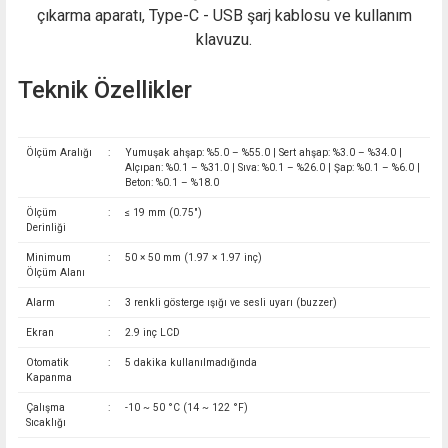
çıkarma aparatı, Type-C - USB şarj kablosu ve kullanım
klavuzu.
Teknik Özellikler
Ölçüm Aralığı
:
Yumuşak ahşap: %5.0 – %55.0 | Sert ahşap: %3.0 – %34.0 |
Alçıpan: %0.1 – %31.0 | Sıva: %0.1 – %26.0 | Şap: %0.1 – %6.0 |
Beton: %0.1 – %18.0
Ölçüm
:
≤ 19 mm (0.75")
Derinliği
Minimum
:
50 × 50 mm (1.97 × 1.97 inç)
Ölçüm Alanı
Alarm
:
3 renkli gösterge ışığı ve sesli uyarı (buzzer)
Ekran
:
2.9 inç LCD
Otomatik
:
5 dakika kullanılmadığında
Kapanma
Çalışma
:
-10 ~ 50 °C (14 ~ 122 °F)
Sıcaklığı