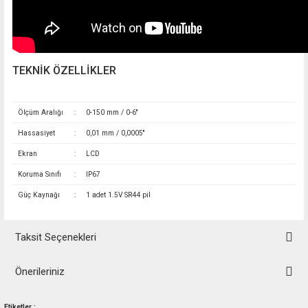
TEKNİK ÖZELLİKLER
Ölçüm Aralığı
:
0-150 mm / 0-6''
Hassasiyet
:
0,01 mm / 0,0005''
Ekran
:
LCD
Koruma Sınıfı
:
IP67
Güç Kaynağı
:
1 adet 1.5V SR44 pil
Taksit Seçenekleri
Önerileriniz
Bu ürünün fiyat bilgisi, resim, ürün açıklamalarında ve diğer konularda
Etiketler :