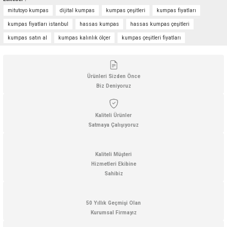
yetersiz gördüğünüz noktaları öneri formunu kullanarak tarafımıza
mitutoyo kumpas
dijital kumpas
kumpas çeşitleri
kumpas fiyatları
iletebilirsiniz.
Görüş ve önerileriniz için teşekkür ederiz.
kumpas fiyatları istanbul
hassas kumpas
hassas kumpas çeşitleri
kumpas satın al
kumpas kalınlık ölçer
kumpas çeşitleri fiyatları
Ürün resmi kalitesiz, bozuk veya görüntülenemiyor.
Ürün açıklamasında eksik bilgiler bulunuyor.
Ürün bilgilerinde hatalar bulunuyor.
Ürünleri Sizden Önce
Biz Deniyoruz
Ürün fiyatı diğer sitelerden daha pahalı.
Bu ürüne benzer farklı alternatifler olmalı.
Kaliteli Ürünler
Satmaya Çalışıyoruz
Kaliteli Müşteri
Hizmetleri Ekibine
Gönder
Sahibiz
50 Yıllık Geçmişi Olan
Kurumsal Firmayız