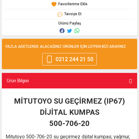
Tavsiye Et
Ürünü Paylaş
FAZLA ADETLERDE ALACAĞINIZ ÜRÜNLER İÇİN LÜTFEN BİZİ ARAYINIZ
0212 244 21 50
Ürün Bilgisi
MİTUTOYO SU GEÇİRMEZ (IP67)
DİJİTAL KUMPAS
500-706-20
Mitutoyo 500-706-20 su geçirmez dijital kumpas; yağmur,